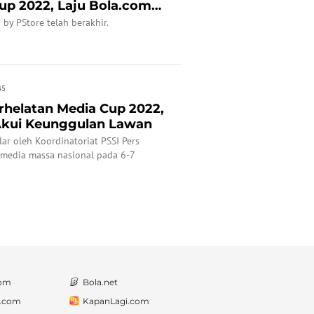
up 2022, Laju Bola.com
by PStore telah berakhir.
45
helatan Media Cup 2022,
Akui Keunggulan Lawan
r oleh Koordinatoriat PSSI Pers
media massa nasional pada 6-7
com
Bola.net
a.com
KapanLagi.com