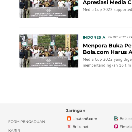
Apresiasi Media C
Terhenti pada...
Media Cup 2022 supported 
INDONESIA
06 Okt 2022 22:
Menpora Buka Per
Bola.com Harus 
Media Cup 2022 yang digela
mempertandingkan 16 tim 
Oktober 2022.
Jaringan
Liputan6.com
Bola.
FORM PENGADUAN
Brilio.net
Fimel
KARIR