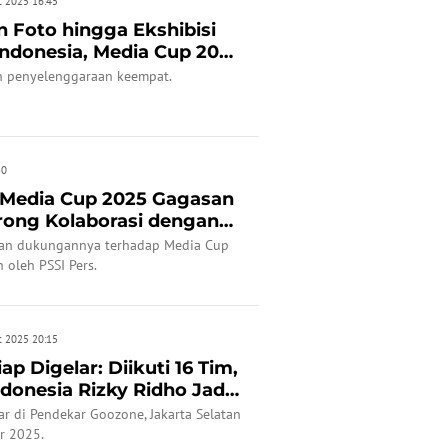
t 2025 16:45
 Foto hingga Ekshibisi
ndonesia, Media Cup 2025
 penyelenggaraan keempat.
30
 Media Cup 2025 Gagasan
rong Kolaborasi dengan
kan dukungannya terhadap Media Cup
 oleh PSSI Pers.
t 2025 20:15
p Digelar: Diikuti 16 Tim,
donesia Rizky Ridho Jadi
r di Pendekar Goozone, Jakarta Selatan
r 2025.