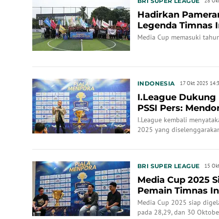
BRI SUPER LEAGUE
28 Ok
Hadirkan Pameran
Legenda Timnas I
Resmi Dige...
Media Cup memasuki tahun
INDONESIA
17 Okt 2025 14:
I.League Dukung
PSSI Pers: Mendo
Jurnalis
I.League kembali menyata
2025 yang diselenggarakan
BRI SUPER LEAGUE
15 Ok
Media Cup 2025 Sia
Pemain Timnas In
Bran...
Media Cup 2025 siap digela
pada 28,29, dan 30 Oktobe