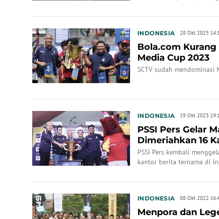
soccer gagasan PSSI Pers, 
INDONESIA
28 Okt 2023 14:
Bola.com Kurang 
Media Cup 2023
SCTV sudah mendominasi M
INDONESIA
19 Okt 2023 19:
PSSI Pers Gelar M
Dimeriahkan 16 K
Indonesia
PSSI Pers kembali menggel
kantor berita ternama di In
INDONESIA
08 Okt 2022 16:
Menpora dan Leg