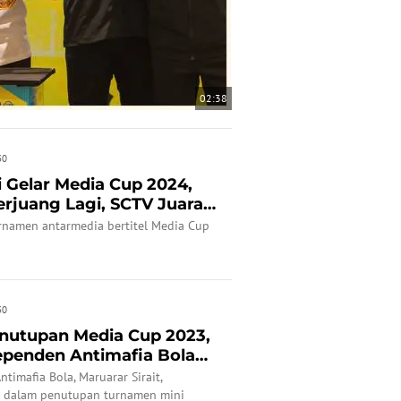
02:38
30
 Gelar Media Cup 2024,
rjuang Lagi, SCTV Juara
rnamen antarmedia bertitel Media Cup
30
enutupan Media Cup 2023,
ependen Antimafia Bola
timafia Bola, Maruarar Sirait,
 dalam penutupan turnamen mini