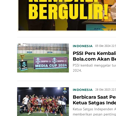
INDONESIA
03 Okt 2024 22:
PSSI Pers Kembali
Bola.com Akan Be
Bertahan
PSSI kembali menggelar tu
2024.
INDONESIA
28 Okt 2023 22:
Berbicara Saat P
Ketua Satgas Ind
Persilakan...
Ketua Satgas Independen An
memberikan pesan penting