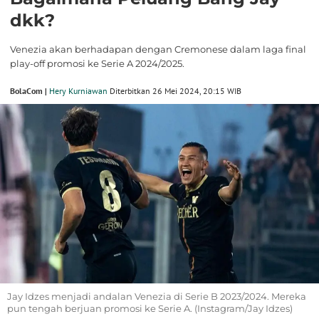
dkk?
Venezia akan berhadapan dengan Cremonese dalam laga final
play-off promosi ke Serie A 2024/2025.
BolaCom |
Hery Kurniawan
Diterbitkan 26 Mei 2024, 20:15 WIB
Jay Idzes menjadi andalan Venezia di Serie B 2023/2024. Mereka
pun tengah berjuan promosi ke Serie A. (Instagram/Jay Idzes)