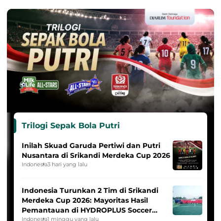
Trilogi Sepak Bola Putri
Inilah Skuad Garuda Pertiwi dan Putri
Nusantara di Srikandi Merdeka Cup 2026
Indonesia
3 hari yang lalu
Indonesia Turunkan 2 Tim di Srikandi
Merdeka Cup 2026: Mayoritas Hasil
Pemantauan di HYDROPLUS Soccer
League
Indonesia
1 minggu yang lalu