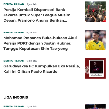
BERITA PILIHAN
5 jam lalu
Persija Kembali Disponsori Bank
Jakarta untuk Super League Musim
Depan, Pramono Anung Berikan
Penjelasan terkait Dukungan BUMD
BERITA PILIHAN
6 jam lalu
Mohamad Prapanca Buka-bukaan Akui
Persija PDKT dengan Justin Hubner,
Tunggu Keputusan Shin Tae-yong
BERITA PILIHAN
6 jam lalu
Garudayaksa FC Kumpulkan Eks Persija,
Kali Ini Giliran Paulo Ricardo
LIGA INGGRIS
BERITA PILIHAN
1 jam lalu