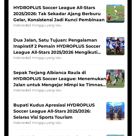
HYDROPLUS Soccer League All-Stars
2025/2026: Tak Sekadar Ajang Berburu
Gelar, Konsistensi Jadi Kunci Pembinaan
Indonesia
3 minggu yang lalu
Dua Jalan, Satu Tujuan: Pengalaman
Inspiratif 2 Pemain HYDROPLUS Soccer
League All-Stars 2025/2026 Mengikuti
Seleksi Timnas Indonesia Putri
Indonesia
3 minggu yang lalu
Sepak Terjang Albianca Raula di
HYDROPLUS Soccer League: Menemukan
Jalan untuk Mengejar Mimpi ke Timnas
Indonesia Putri
Indonesia
3 minggu yang lalu
Bupati Kudus Apresiasi HYDROPLUS
Soccer League All-Stars 2025/2026:
Selaras Visi Sports Tourism
Indonesia
3 minggu yang lalu