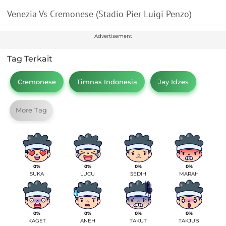
Venezia Vs Cremonese (Stadio Pier Luigi Penzo)
Advertisement
Tag Terkait
Cremonese
Timnas Indonesia
Jay Idzes
More Tag
0%
0%
0%
0%
SUKA
LUCU
SEDIH
MARAH
0%
0%
0%
0%
KAGET
ANEH
TAKUT
TAKJUB