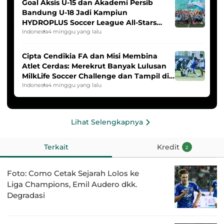
Goal Aksis U-15 dan Akademi Persib
Bandung U-18 Jadi Kampiun
HYDROPLUS Soccer League All-Stars
2025/2026
Indonesia
4 minggu yang lalu
Cipta Cendikia FA dan Misi Membina
Atlet Cerdas: Merekrut Banyak Lulusan
MilkLife Soccer Challenge dan Tampil di
HYDROPLUS Soccer League
Indonesia
4 minggu yang lalu
Lihat Selengkapnya
Terkait
Kredit
2
Foto: Como Cetak Sejarah Lolos ke
Liga Champions, Emil Audero dkk.
Degradasi