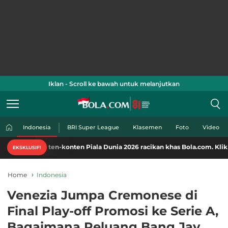
Iklan - Scroll ke bawah untuk melanjutkan
Indonesia
BRI Super League
Klasemen
Foto
Video
en-konten Piala Dunia 2026 racikan khas Bola.com. Klik di sini!
EKSKLUSIF!
Home
Indonesia
Venezia Jumpa Cremonese di
Final Play-off Promosi ke Serie A,
Bagaimana Peluang Bang Jay