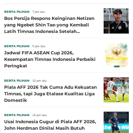
Persija Pasang Badan
BERITA PILIHAN
7 jam lalu
Bos Persija Respons Keinginan Netizen
yang Ngebet Shin Tae-yong Kembali
Latih Timnas Indonesia Setelah
Tersingkir dari Piala AFF 2026
BERITA PILIHAN
9 jam lalu
Jadwal FIFA ASEAN Cup 2026,
Kesempatan Timnas Indonesia Perbaiki
Peringkat
BERITA PILIHAN
10 jam lalu
Piala AFF 2026 Tak Cuma Adu Kekuatan
Timnas, tapi Juga Etalase Kualitas Liga
Domestik
BERITA PILIHAN
14 jam lalu
Usai Indonesia Gugur di Piala AFF 2026,
John Herdman Dinilai Masih Butuh