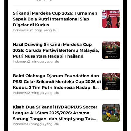
Srikandi Merdeka Cup 2026: Turnamen
Sepak Bola Putri Internasional Siap
Digelar di Kudus
Indonesia
1 minggu yang lalu
Hasil Drawing Srikandi Merdeka Cup
2026: Garuda Pertiwi Bertemu Malaysia,
Putri Nusantara Hadapi Thailand
Indonesia
2 minggu yang lalu
Bakti Olahraga Djarum Foundation dan
PSSI Gelar Srikandi Merdeka Cup 2026 di
Kudus: 2 Tim Putri Indonesia Hadapi 6
Tim Asia
Indonesia
2 minggu yang lalu
Kisah Dua Srikandi HYDROPLUS Soccer
League All-Stars 2025/2026: Asrama,
Sarung Tangan, dan Mimpi yang Tak
Pernah Padam
Indonesia
3 minggu yang lalu