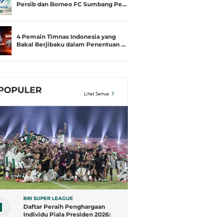
Persib dan Borneo FC Sumbang Pe…
4 Pemain Timnas Indonesia yang
Bakal Berjibaku dalam Penentuan …
POPULER
Lihat Semua
BRI SUPER LEAGUE
1
Daftar Peraih Penghargaan
Individu Piala Presiden 2026: