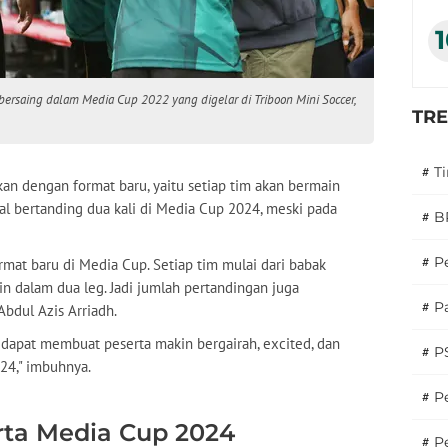
bersaing dalam Media Cup 2022 yang digelar di Triboon Mini Soccer,
TR
#
T
an dengan format baru, yaitu setiap tim akan bermain
al bertanding dua kali di Media Cup 2024, meski pada
#
B
#
P
mat baru di Media Cup. Setiap tim mulai dari babak
n dalam dua leg. Jadi jumlah pertandingan juga
#
Pa
Abdul Azis Arriadh.
i dapat membuat peserta makin bergairah, excited, dan
#
P
24," imbuhnya.
#
Pe
rta Media Cup 2024
#
P