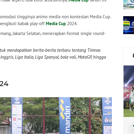
komodasi tingginya animo media non kontestan Media Cup.
mengikuti babak play-off
Media Cup
2024.
Kemang, Jakarta Selatan, menerapkan format single round-
uk mendapatkan berita-berita terbaru tentang Timnas
nggris, Liga Italia, Liga Spanyol, bola voli, MotoGP, hingga
24