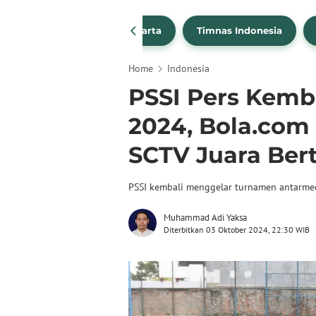
PSSI
Persija Jakarta
Timnas Indonesia
Home
Indonesia
PSSI Pers Kemb
2024, Bola.com
SCTV Juara Ber
PSSI kembali menggelar turnamen antarmed
Muhammad Adi Yaksa
Diterbitkan 03 Oktober 2024, 22:30 WIB