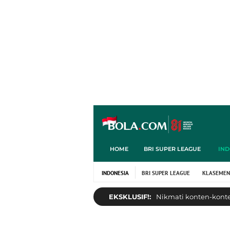
HOME
BRI SUPER LEAGUE
IND
INDONESIA
BRI SUPER LEAGUE
KLASEMEN
EKSKLUSIF!:
Nikmati konten-konten