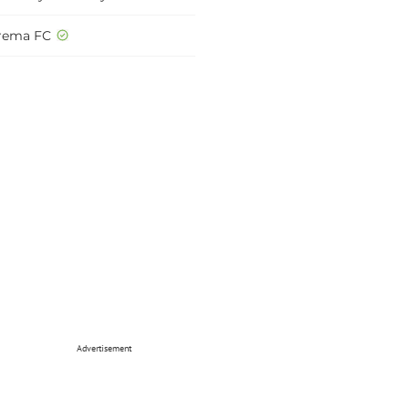
rema FC
Advertisement