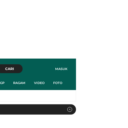
CARI
MASUK
GP
RAGAM
VIDEO
FOTO