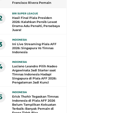
Francisco Rivera Pemain
Terbaik, Arlyansyah Bersinar,
Gustavo Henrique Top Skor
BRI SUPER LEAGUE
2
Hasil Final Piala Presiden
2026: Kalahkan Persib Lewat
Drama Adu Penalti, Persebaya
Juara!
INDONESIA
3
Ini Live Streaming Piala AFF
2026: Singapura Vs Timnas
Indonesia
INDONESIA
4
Luciano Leandro Pilih Nadeo
Argawinata Jadi Starter saat
Timnas Indonesia Hadapi
Singapura di Piala AFF 2026:
Pengalaman Jadi Kunci
INDONESIA
5
Erick Thohir Tegaskan Timnas
Indonesia di Piala AFF 2026
Belum Tampilkan Kekuatan
Terbaik: Banyak Pemain di
Eropa Tidak Bisa