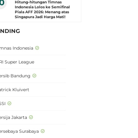
10
Hitung-hitungan Timnas
Indonesia Lolos ke Semifinal
Piala AFF 2026: Menang atas
Singapura Jadi Harga Mati!
ENDING
imnas Indonesia
RI Super League
ersib Bandung
trick Kluivert
SSI
rsija Jakarta
ersebaya Surabaya