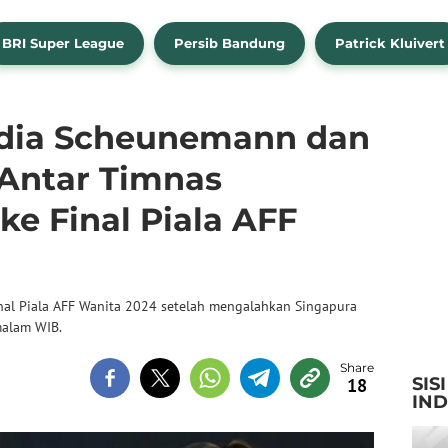
BRI Super League
Persib Bandung
Patrick Kluivert
udia Scheunemann dan
 Antar Timnas
ke Final Piala AFF
final Piala AFF Wanita 2024 setelah mengalahkan Singapura
malam WIB.
SIS
18
IN