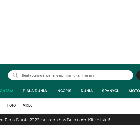
ONESIA
PIALA DUNIA
INGGRIS
DUNIA
SPANYOL
MOTO
FOTO
VIDEO
 Piala Dunia 2026 racikan khas Bola.com. Klik di sini!