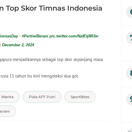
 Top Skor Timnas Indonesia
TimnasDay
‣
#PertiwiBerani
pic.twitter.com/NafEtj8R3w
a)
December 2, 2024
apura menjadikannya sebagai top skor sepanjang masa
usia 15 tahun itu kini mengoleksi dua gol.
F Wanita
Piala AFF Putri
SportBites
aviani