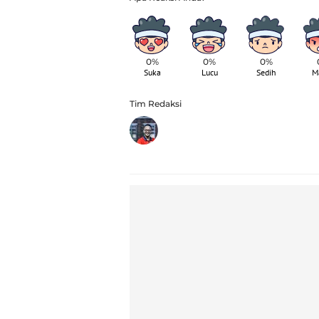
0%
0%
0%
Suka
Lucu
Sedih
M
Tim Redaksi