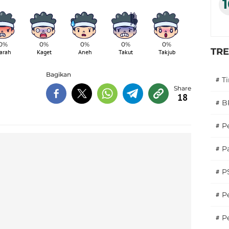
0%
0%
0%
0%
0%
TR
arah
Kaget
Aneh
Takut
Takjub
Bagikan
#
T
18
#
B
#
P
#
Pa
#
P
#
Pe
#
P