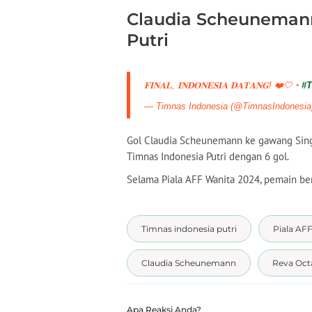
Claudia Scheunemann
Putri
𝐅𝐈𝐍𝐀𝐋, 𝐈𝐍𝐃𝐎𝐍𝐄𝐒𝐈𝐀 𝐃𝐀𝐓𝐀𝐍𝐆! ❤️🤍 ‣
#
— Timnas Indonesia (@TimnasIndonesi
Gol Claudia Scheunemann ke gawang Sing
Timnas Indonesia Putri dengan 6 gol.
Selama Piala AFF Wanita 2024, pemain ber
Timnas indonesia putri
Piala AF
Claudia Scheunemann
Reva Oct