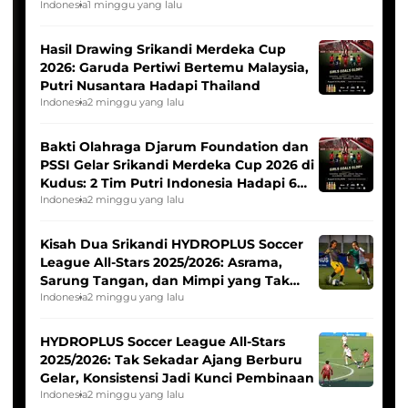
Indonesia
1 minggu yang lalu
Hasil Drawing Srikandi Merdeka Cup
2026: Garuda Pertiwi Bertemu Malaysia,
Putri Nusantara Hadapi Thailand
Indonesia
2 minggu yang lalu
Bakti Olahraga Djarum Foundation dan
PSSI Gelar Srikandi Merdeka Cup 2026 di
Kudus: 2 Tim Putri Indonesia Hadapi 6
Tim Asia
Indonesia
2 minggu yang lalu
Kisah Dua Srikandi HYDROPLUS Soccer
League All-Stars 2025/2026: Asrama,
Sarung Tangan, dan Mimpi yang Tak
Pernah Padam
Indonesia
2 minggu yang lalu
HYDROPLUS Soccer League All-Stars
2025/2026: Tak Sekadar Ajang Berburu
Gelar, Konsistensi Jadi Kunci Pembinaan
Indonesia
2 minggu yang lalu