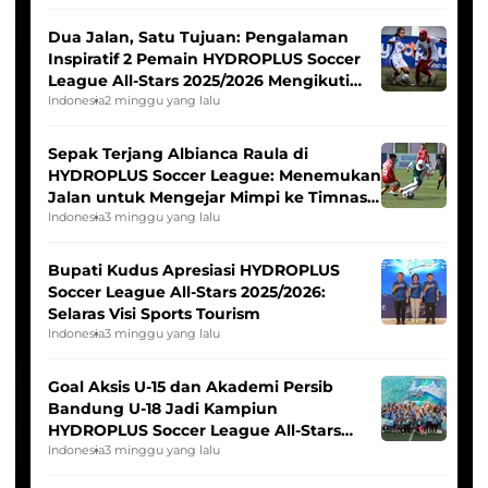
Dua Jalan, Satu Tujuan: Pengalaman
Inspiratif 2 Pemain HYDROPLUS Soccer
League All-Stars 2025/2026 Mengikuti
Seleksi Timnas Indonesia Putri
Indonesia
2 minggu yang lalu
Sepak Terjang Albianca Raula di
HYDROPLUS Soccer League: Menemukan
Jalan untuk Mengejar Mimpi ke Timnas
Indonesia Putri
Indonesia
3 minggu yang lalu
Bupati Kudus Apresiasi HYDROPLUS
Soccer League All-Stars 2025/2026:
Selaras Visi Sports Tourism
Indonesia
3 minggu yang lalu
Goal Aksis U-15 dan Akademi Persib
Bandung U-18 Jadi Kampiun
HYDROPLUS Soccer League All-Stars
2025/2026
Indonesia
3 minggu yang lalu