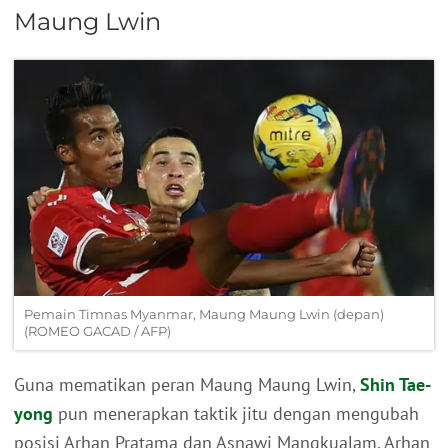
Maung Lwin
Pemain Timnas Myanmar, Maung Maung Lwin (depan)
(ROMEO GACAD / AFP)
Guna mematikan peran Maung Maung Lwin,
Shin Tae-
yong
pun menerapkan taktik jitu dengan mengubah
posisi Arhan Pratama dan Asnawi Mangkualam. Arhan