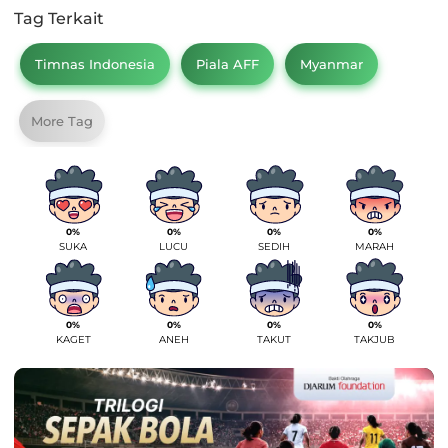
Tag Terkait
Timnas Indonesia
Piala AFF
Myanmar
More Tag
0%
0%
0%
0%
SUKA
LUCU
SEDIH
MARAH
0%
0%
0%
0%
KAGET
ANEH
TAKUT
TAKJUB