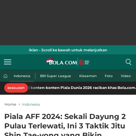
Iklan - Scroll ke bawah untuk melanjutkan
Indonesia
BRI Super League
Klasemen
Foto
Video
i konten-konten Piala Dunia 2026 racikan khas Bola.com. Klik di sini!
EKSKLUSIF!
Home
Indonesia
Piala AFF 2024: Sekali Dayung 2
Pulau Terlewati, Ini 3 Taktik Jitu
Shin Tae-yong yang Bikin