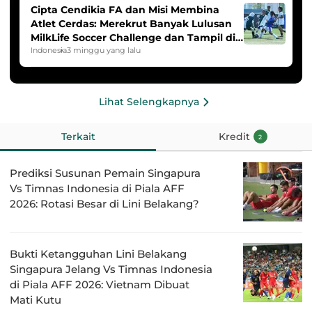
Cipta Cendikia FA dan Misi Membina
Atlet Cerdas: Merekrut Banyak Lulusan
MilkLife Soccer Challenge dan Tampil di
HYDROPLUS Soccer League
Indonesia
3 minggu yang lalu
Lihat Selengkapnya
Terkait
Kredit
2
Prediksi Susunan Pemain Singapura
Vs Timnas Indonesia di Piala AFF
2026: Rotasi Besar di Lini Belakang?
Bukti Ketangguhan Lini Belakang
Singapura Jelang Vs Timnas Indonesia
di Piala AFF 2026: Vietnam Dibuat
Mati Kutu