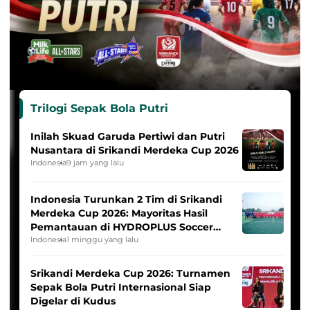
Trilogi Sepak Bola Putri
Inilah Skuad Garuda Pertiwi dan Putri
Nusantara di Srikandi Merdeka Cup 2026
Indonesia
9 jam yang lalu
Indonesia Turunkan 2 Tim di Srikandi
Merdeka Cup 2026: Mayoritas Hasil
Pemantauan di HYDROPLUS Soccer
League
Indonesia
1 minggu yang lalu
Srikandi Merdeka Cup 2026: Turnamen
Sepak Bola Putri Internasional Siap
Digelar di Kudus