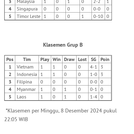
3
Malaysia
1
0
1
0
2-2
1
4
Singapura
0
0
0
0
0-0
0
5
Timor Leste
1
0
0
1
0-10
0
Klasemen Grup B
Pos
Tim
Play
Win
Draw
Lost
SG
Poin
1
Vietnam
1
1
0
0
4-1
3
2
Indonesia
1
1
0
0
1-0
3
3
Filipina
0
0
0
0
0-0
0
4
Myanmar
1
0
1
0
0-1
0
5
Laos
1
0
1
0
1-4
0
*Klasemen per Minggu, 8 Desember 2024 pukul
22:05 WIB