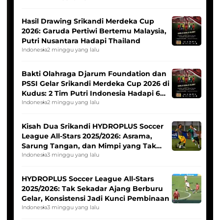
Hasil Drawing Srikandi Merdeka Cup
2026: Garuda Pertiwi Bertemu Malaysia,
Putri Nusantara Hadapi Thailand
Indonesia
2 minggu yang lalu
Bakti Olahraga Djarum Foundation dan
PSSI Gelar Srikandi Merdeka Cup 2026 di
Kudus: 2 Tim Putri Indonesia Hadapi 6
Tim Asia
Indonesia
2 minggu yang lalu
Kisah Dua Srikandi HYDROPLUS Soccer
League All-Stars 2025/2026: Asrama,
Sarung Tangan, dan Mimpi yang Tak
Pernah Padam
Indonesia
3 minggu yang lalu
HYDROPLUS Soccer League All-Stars
2025/2026: Tak Sekadar Ajang Berburu
Gelar, Konsistensi Jadi Kunci Pembinaan
Indonesia
3 minggu yang lalu