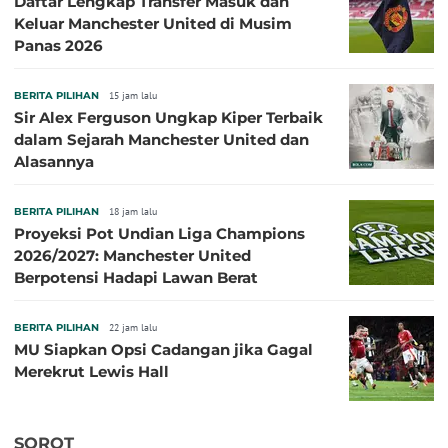
Daftar Lengkap Transfer Masuk dan
Keluar Manchester United di Musim
Panas 2026
BERITA PILIHAN
15 jam lalu
Sir Alex Ferguson Ungkap Kiper Terbaik
dalam Sejarah Manchester United dan
Alasannya
BERITA PILIHAN
18 jam lalu
Proyeksi Pot Undian Liga Champions
2026/2027: Manchester United
Berpotensi Hadapi Lawan Berat
BERITA PILIHAN
22 jam lalu
MU Siapkan Opsi Cadangan jika Gagal
Merekrut Lewis Hall
SOROT