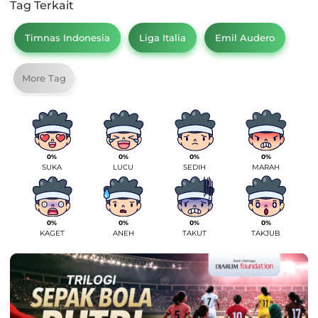
Tag Terkait
Timnas Indonesia
Liga Italia
Emil Audero
More Tag
0%
0%
0%
0%
SUKA
LUCU
SEDIH
MARAH
0%
0%
0%
0%
KAGET
ANEH
TAKUT
TAKJUB