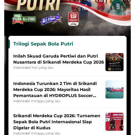
Trilogi Sepak Bola Putri
Inilah Skuad Garuda Pertiwi dan Putri
Nusantara di Srikandi Merdeka Cup 2026
Indonesia
2 hari yang lalu
Indonesia Turunkan 2 Tim di Srikandi
Merdeka Cup 2026: Mayoritas Hasil
Pemantauan di HYDROPLUS Soccer
League
Indonesia
1 minggu yang lalu
Srikandi Merdeka Cup 2026: Turnamen
Sepak Bola Putri Internasional Siap
Digelar di Kudus
Indonesia
1 minggu yang lalu