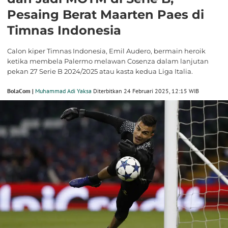
Pesaing Berat Maarten Paes di
Timnas Indonesia
Calon kiper Timnas Indonesia, Emil Audero, bermain heroik
ketika membela Palermo melawan Cosenza dalam lanjutan
pekan 27 Serie B 2024/2025 atau kasta kedua Liga Italia.
BolaCom |
Muhammad Adi Yaksa
Diterbitkan 24 Februari 2025, 12:15 WIB