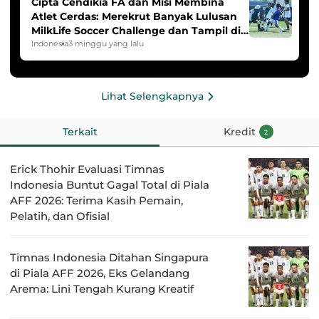
Cipta Cendikia FA dan Misi Membina
Atlet Cerdas: Merekrut Banyak Lulusan
MilkLife Soccer Challenge dan Tampil di
HYDROPLUS Soccer League
Indonesia
3 minggu yang lalu
Lihat Selengkapnya
Terkait
Kredit
2
Erick Thohir Evaluasi Timnas
Indonesia Buntut Gagal Total di Piala
AFF 2026: Terima Kasih Pemain,
Pelatih, dan Ofisial
Timnas Indonesia Ditahan Singapura
di Piala AFF 2026, Eks Gelandang
Arema: Lini Tengah Kurang Kreatif