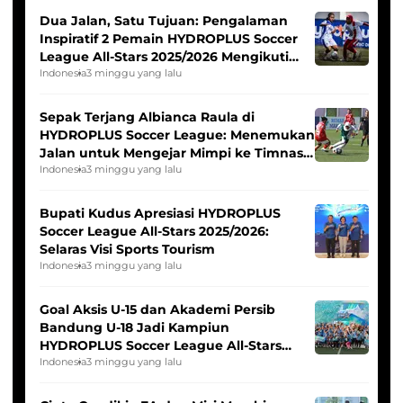
Dua Jalan, Satu Tujuan: Pengalaman
Inspiratif 2 Pemain HYDROPLUS Soccer
League All-Stars 2025/2026 Mengikuti
Seleksi Timnas Indonesia Putri
Indonesia
3 minggu yang lalu
Sepak Terjang Albianca Raula di
HYDROPLUS Soccer League: Menemukan
Jalan untuk Mengejar Mimpi ke Timnas
Indonesia Putri
Indonesia
3 minggu yang lalu
Bupati Kudus Apresiasi HYDROPLUS
Soccer League All-Stars 2025/2026:
Selaras Visi Sports Tourism
Indonesia
3 minggu yang lalu
Goal Aksis U-15 dan Akademi Persib
Bandung U-18 Jadi Kampiun
HYDROPLUS Soccer League All-Stars
2025/2026
Indonesia
3 minggu yang lalu