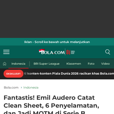
Iklan - Scroll ke bawah untuk melanjutkan
Indonesia
BRI Super League
Klasemen
Foto
Video
ti konten-konten Piala Dunia 2026 racikan khas Bola.com. Klik di sini!
EKSKLUSIF!
Bola.com
Indonesia
Fantastis! Emil Audero Catat
Clean Sheet, 6 Penyelamatan,
dan Jadi MOTM di Serie B,