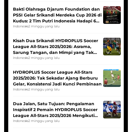
Bakti Olahraga Djarum Foundation dan
PSSI Gelar Srikandi Merdeka Cup 2026 di
Kudus: 2 Tim Putri Indonesia Hadapi 6
Tim Asia
Indonesia
2 minggu yang lalu
Kisah Dua Srikandi HYDROPLUS Soccer
League All-Stars 2025/2026: Asrama,
Sarung Tangan, dan Mimpi yang Tak
Pernah Padam
Indonesia
2 minggu yang lalu
HYDROPLUS Soccer League All-Stars
2025/2026: Tak Sekadar Ajang Berburu
Gelar, Konsistensi Jadi Kunci Pembinaan
Indonesia
2 minggu yang lalu
Dua Jalan, Satu Tujuan: Pengalaman
Inspiratif 2 Pemain HYDROPLUS Soccer
League All-Stars 2025/2026 Mengikuti
Seleksi Timnas Indonesia Putri
Indonesia
2 minggu yang lalu