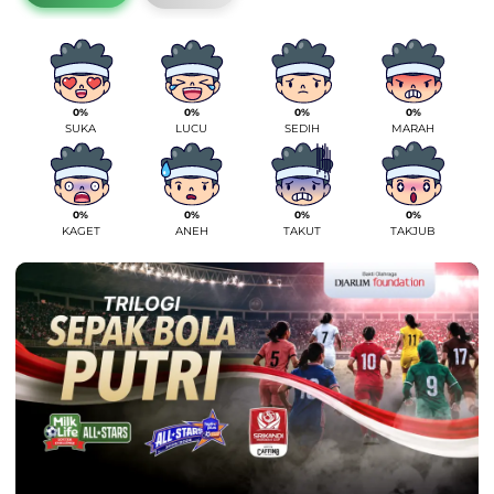
0%
0%
0%
0%
SUKA
LUCU
SEDIH
MARAH
0%
0%
0%
0%
KAGET
ANEH
TAKUT
TAKJUB