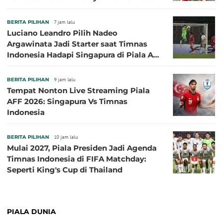
Eropa Tidak Bisa Berpartisipasi
BERITA PILIHAN
7 jam lalu
Luciano Leandro Pilih Nadeo
Argawinata Jadi Starter saat Timnas
Indonesia Hadapi Singapura di Piala AFF
2026: Pengalaman Jadi Kunci
BERITA PILIHAN
9 jam lalu
Tempat Nonton Live Streaming Piala
AFF 2026: Singapura Vs Timnas
Indonesia
BERITA PILIHAN
10 jam lalu
Mulai 2027, Piala Presiden Jadi Agenda
Timnas Indonesia di FIFA Matchday:
Seperti King's Cup di Thailand
PIALA DUNIA