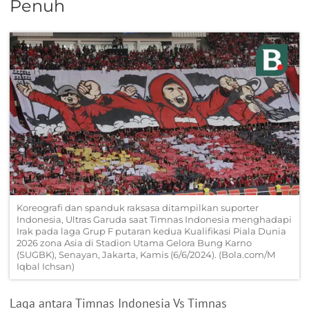
Penuh
Koreografi dan spanduk raksasa ditampilkan suporter
Indonesia, Ultras Garuda saat Timnas Indonesia menghadapi
Irak pada laga Grup F putaran kedua Kualifikasi Piala Dunia
2026 zona Asia di Stadion Utama Gelora Bung Karno
(SUGBK), Senayan, Jakarta, Kamis (6/6/2024). (Bola.com/M
Iqbal Ichsan)
Laga antara Timnas Indonesia Vs Timnas