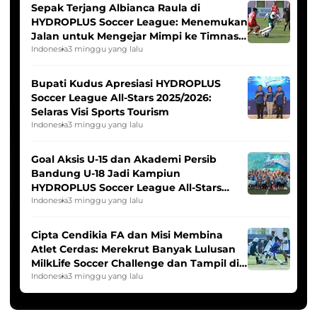
Sepak Terjang Albianca Raula di
HYDROPLUS Soccer League: Menemukan
Jalan untuk Mengejar Mimpi ke Timnas
Indonesia Putri
Indonesia
3 minggu yang lalu
Bupati Kudus Apresiasi HYDROPLUS
Soccer League All-Stars 2025/2026:
Selaras Visi Sports Tourism
Indonesia
3 minggu yang lalu
Goal Aksis U-15 dan Akademi Persib
Bandung U-18 Jadi Kampiun
HYDROPLUS Soccer League All-Stars
2025/2026
Indonesia
3 minggu yang lalu
Cipta Cendikia FA dan Misi Membina
Atlet Cerdas: Merekrut Banyak Lulusan
MilkLife Soccer Challenge dan Tampil di
HYDROPLUS Soccer League
Indonesia
3 minggu yang lalu