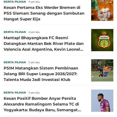
BERITA PILIHAN
4 jam lalu
Kesan Pertama Eks Werder Bremen di
PSS Sleman: Senang dengan Sambutan
Hangat Super Elja
BERITA PILIHAN
4 jam lalu
Mantap! Bhayangkara FC Resmi
Datangkan Mantan Bek River Plate dan
Valencia Asal Argentina, Kevin Leonel
Sibille
BERITA PILIHAN
5 jam lalu
PSIM Matangkan Sistem Pembinaan
Jelang BRI Super League 2026/2027:
Talenta Muda Jadi Investasi Klub
BERITA PILIHAN
5 jam lalu
Kesan Positif Bomber Anyar Persita
Alexandre Ramalingom Selama TC di
Yogyakarta: Budaya Baru, Semangat
Baru!