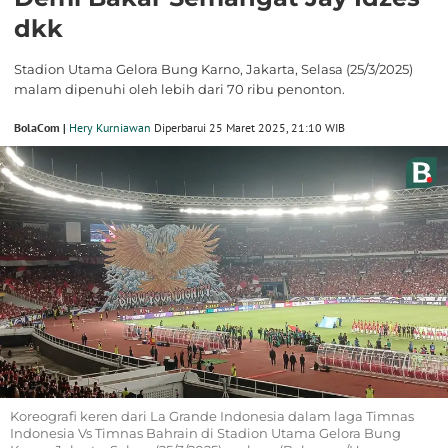
dkk
Stadion Utama Gelora Bung Karno, Jakarta, Selasa (25/3/2025)
malam dipenuhi oleh lebih dari 70 ribu penonton.
BolaCom |
Hery Kurniawan
Diperbarui 25 Maret 2025, 21:10 WIB
Koreografi keren dari La Grande Indonesia dalam laga Timnas
Indonesia Vs Timnas Bahrain di Stadion Utama Gelora Bung