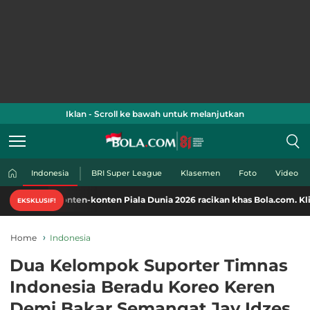
Iklan - Scroll ke bawah untuk melanjutkan
Indonesia
BRI Super League
Klasemen
Foto
Video
konten-konten Piala Dunia 2026 racikan khas Bola.com. Klik di sini!
EKSKLUSIF!
Home
Indonesia
Dua Kelompok Suporter Timnas
Indonesia Beradu Koreo Keren
Demi Bakar Semangat Jay Idzes