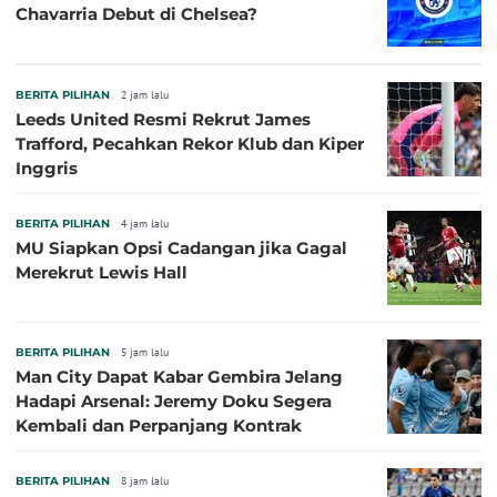
Chavarria Debut di Chelsea?
BERITA PILIHAN
2 jam lalu
Leeds United Resmi Rekrut James
Trafford, Pecahkan Rekor Klub dan Kiper
Inggris
BERITA PILIHAN
4 jam lalu
MU Siapkan Opsi Cadangan jika Gagal
Merekrut Lewis Hall
BERITA PILIHAN
5 jam lalu
Man City Dapat Kabar Gembira Jelang
Hadapi Arsenal: Jeremy Doku Segera
Kembali dan Perpanjang Kontrak
BERITA PILIHAN
8 jam lalu