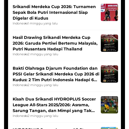
Srikandi Merdeka Cup 2026: Turnamen
Sepak Bola Putri Internasional Siap
Digelar di Kudus
Indonesia
1 minggu yang lalu
Hasil Drawing Srikandi Merdeka Cup
2026: Garuda Pertiwi Bertemu Malaysia,
Putri Nusantara Hadapi Thailand
Indonesia
2 minggu yang lalu
Bakti Olahraga Djarum Foundation dan
PSSI Gelar Srikandi Merdeka Cup 2026 di
Kudus: 2 Tim Putri Indonesia Hadapi 6
Tim Asia
Indonesia
2 minggu yang lalu
Kisah Dua Srikandi HYDROPLUS Soccer
League All-Stars 2025/2026: Asrama,
Sarung Tangan, dan Mimpi yang Tak
Pernah Padam
Indonesia
2 minggu yang lalu