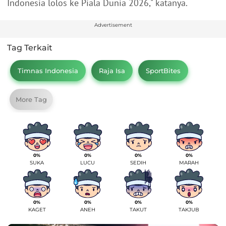
Indonesia lolos ke Piala Dunia 2026," katanya.
Advertisement
Tag Terkait
Timnas Indonesia
Raja Isa
SportBites
More Tag
0%
0%
0%
0%
SUKA
LUCU
SEDIH
MARAH
0%
0%
0%
0%
KAGET
ANEH
TAKUT
TAKJUB