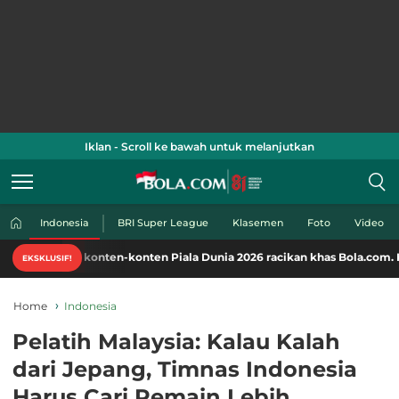
Iklan - Scroll ke bawah untuk melanjutkan
Indonesia
BRI Super League
Klasemen
Foto
Video
i konten-konten Piala Dunia 2026 racikan khas Bola.com. Klik di sini!
EKSKLUSIF!
Home
Indonesia
Pelatih Malaysia: Kalau Kalah
dari Jepang, Timnas Indonesia
Harus Cari Pemain Lebih