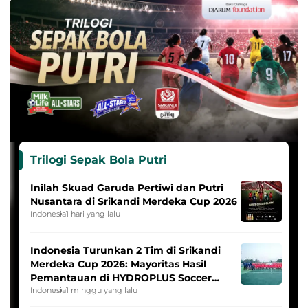
Trilogi Sepak Bola Putri
Inilah Skuad Garuda Pertiwi dan Putri
Nusantara di Srikandi Merdeka Cup 2026
Indonesia
1 hari yang lalu
Indonesia Turunkan 2 Tim di Srikandi
Merdeka Cup 2026: Mayoritas Hasil
Pemantauan di HYDROPLUS Soccer
League
Indonesia
1 minggu yang lalu