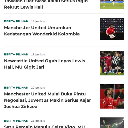
Tawaran Luar Biasa kalau Serius Ingin
Rekrut Lewis Hall
BERITA PILIHAN
11 jam lalu
Manchester United Umumkan
Kedatangan Wonderkid Kolombia
BERITA PILIHAN
14 jam lalu
Newcastle United Ogah Lepas Lewis
Hall, MU Gigit Jari
BERITA PILIHAN
20 jam lalu
Manchester United Mulai Buka Pintu
Negosiasi, Juventus Makin Serius Kejar
Joshua Zirkzee
BERITA PILIHAN
23 jam lalu
Satu Pemain Menuju Celta Vigo, MU