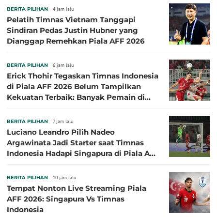
BERITA PILIHAN
4 jam lalu
Pelatih Timnas Vietnam Tanggapi
Sindiran Pedas Justin Hubner yang
Dianggap Remehkan Piala AFF 2026
BERITA PILIHAN
6 jam lalu
Erick Thohir Tegaskan Timnas Indonesia
di Piala AFF 2026 Belum Tampilkan
Kekuatan Terbaik: Banyak Pemain di
Eropa Tidak Bisa Berpartisipasi
BERITA PILIHAN
7 jam lalu
Luciano Leandro Pilih Nadeo
Argawinata Jadi Starter saat Timnas
Indonesia Hadapi Singapura di Piala AFF
2026: Pengalaman Jadi Kunci
BERITA PILIHAN
10 jam lalu
Tempat Nonton Live Streaming Piala
AFF 2026: Singapura Vs Timnas
Indonesia