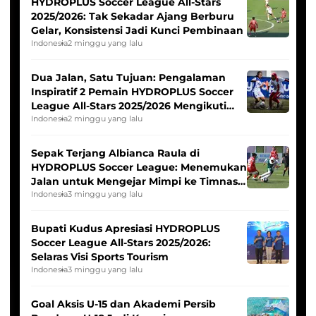
HYDROPLUS Soccer League All-Stars
2025/2026: Tak Sekadar Ajang Berburu
Gelar, Konsistensi Jadi Kunci Pembinaan
Indonesia
2 minggu yang lalu
Dua Jalan, Satu Tujuan: Pengalaman
Inspiratif 2 Pemain HYDROPLUS Soccer
League All-Stars 2025/2026 Mengikuti
Seleksi Timnas Indonesia Putri
Indonesia
2 minggu yang lalu
Sepak Terjang Albianca Raula di
HYDROPLUS Soccer League: Menemukan
Jalan untuk Mengejar Mimpi ke Timnas
Indonesia Putri
Indonesia
3 minggu yang lalu
Bupati Kudus Apresiasi HYDROPLUS
Soccer League All-Stars 2025/2026:
Selaras Visi Sports Tourism
Indonesia
3 minggu yang lalu
Goal Aksis U-15 dan Akademi Persib