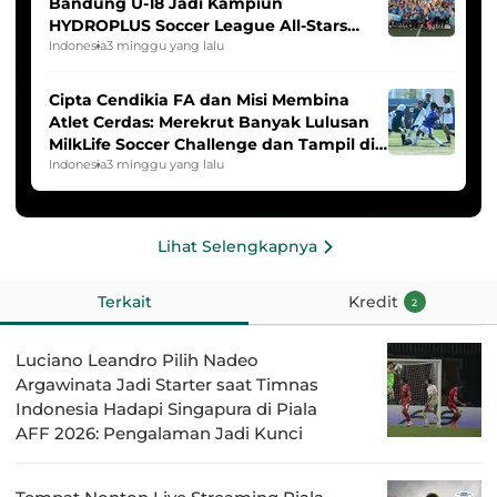
Bandung U-18 Jadi Kampiun
HYDROPLUS Soccer League All-Stars
2025/2026
Indonesia
3 minggu yang lalu
Cipta Cendikia FA dan Misi Membina
Atlet Cerdas: Merekrut Banyak Lulusan
MilkLife Soccer Challenge dan Tampil di
HYDROPLUS Soccer League
Indonesia
3 minggu yang lalu
Lihat Selengkapnya
Terkait
Kredit
2
Luciano Leandro Pilih Nadeo
Argawinata Jadi Starter saat Timnas
Indonesia Hadapi Singapura di Piala
AFF 2026: Pengalaman Jadi Kunci