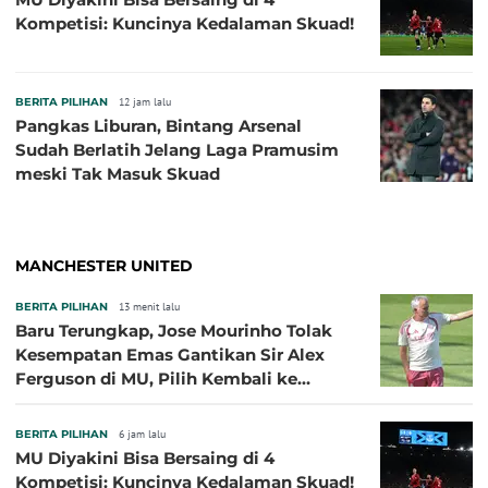
Kompetisi: Kuncinya Kedalaman Skuad!
BERITA PILIHAN
12 jam lalu
Pangkas Liburan, Bintang Arsenal
Sudah Berlatih Jelang Laga Pramusim
meski Tak Masuk Skuad
MANCHESTER UNITED
BERITA PILIHAN
13 menit lalu
Baru Terungkap, Jose Mourinho Tolak
Kesempatan Emas Gantikan Sir Alex
Ferguson di MU, Pilih Kembali ke
Chelsea
BERITA PILIHAN
6 jam lalu
MU Diyakini Bisa Bersaing di 4
Kompetisi: Kuncinya Kedalaman Skuad!