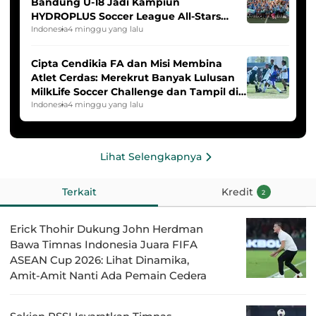
Bandung U-18 Jadi Kampiun
HYDROPLUS Soccer League All-Stars
2025/2026
Indonesia
4 minggu yang lalu
Cipta Cendikia FA dan Misi Membina
Atlet Cerdas: Merekrut Banyak Lulusan
MilkLife Soccer Challenge dan Tampil di
HYDROPLUS Soccer League
Indonesia
4 minggu yang lalu
Lihat Selengkapnya
Terkait
Kredit
2
Erick Thohir Dukung John Herdman
Bawa Timnas Indonesia Juara FIFA
ASEAN Cup 2026: Lihat Dinamika,
Amit-Amit Nanti Ada Pemain Cedera