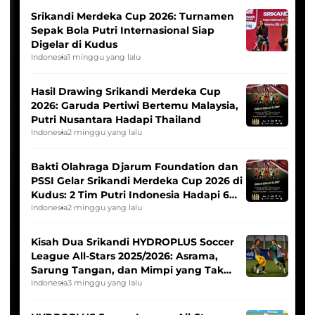
Srikandi Merdeka Cup 2026: Turnamen
Sepak Bola Putri Internasional Siap
Digelar di Kudus
Indonesia
1 minggu yang lalu
Hasil Drawing Srikandi Merdeka Cup
2026: Garuda Pertiwi Bertemu Malaysia,
Putri Nusantara Hadapi Thailand
Indonesia
2 minggu yang lalu
Bakti Olahraga Djarum Foundation dan
PSSI Gelar Srikandi Merdeka Cup 2026 di
Kudus: 2 Tim Putri Indonesia Hadapi 6
Tim Asia
Indonesia
2 minggu yang lalu
Kisah Dua Srikandi HYDROPLUS Soccer
League All-Stars 2025/2026: Asrama,
Sarung Tangan, dan Mimpi yang Tak
Pernah Padam
Indonesia
3 minggu yang lalu