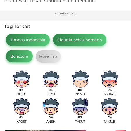
Indonesia," tekad Claudia Scheunemann.
Advertisement
Tag Terkait
Timnas Indonesia
Claudia Scheunemann
Bola.com
More Tag
0%
0%
0%
0%
SUKA
LUCU
SEDIH
MARAH
0%
0%
0%
0%
KAGET
ANEH
TAKUT
TAKJUB