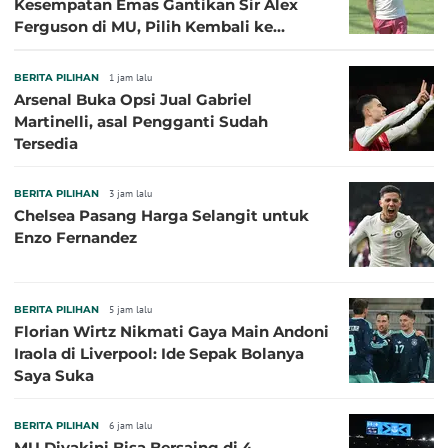
Kesempatan Emas Gantikan Sir Alex
Ferguson di MU, Pilih Kembali ke
Chelsea
BERITA PILIHAN
1 jam lalu
Arsenal Buka Opsi Jual Gabriel
Martinelli, asal Pengganti Sudah
Tersedia
BERITA PILIHAN
3 jam lalu
Chelsea Pasang Harga Selangit untuk
Enzo Fernandez
BERITA PILIHAN
5 jam lalu
Florian Wirtz Nikmati Gaya Main Andoni
Iraola di Liverpool: Ide Sepak Bolanya
Saya Suka
BERITA PILIHAN
6 jam lalu
MU Diyakini Bisa Bersaing di 4