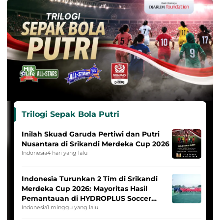
Trilogi Sepak Bola Putri
Inilah Skuad Garuda Pertiwi dan Putri
Nusantara di Srikandi Merdeka Cup 2026
Indonesia
4 hari yang lalu
Indonesia Turunkan 2 Tim di Srikandi
Merdeka Cup 2026: Mayoritas Hasil
Pemantauan di HYDROPLUS Soccer
League
Indonesia
1 minggu yang lalu