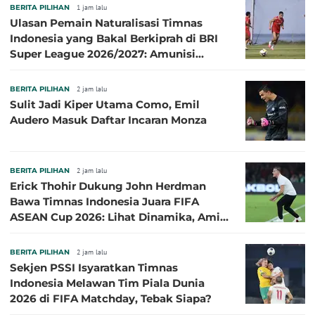
BERITA PILIHAN
1 jam lalu
Ulasan Pemain Naturalisasi Timnas
Indonesia yang Bakal Berkiprah di BRI
Super League 2026/2027: Amunisi
Persib Makin Megah!
BERITA PILIHAN
2 jam lalu
Sulit Jadi Kiper Utama Como, Emil
Audero Masuk Daftar Incaran Monza
BERITA PILIHAN
2 jam lalu
Erick Thohir Dukung John Herdman
Bawa Timnas Indonesia Juara FIFA
ASEAN Cup 2026: Lihat Dinamika, Amit-
Amit Nanti Ada Pemain Cedera
BERITA PILIHAN
2 jam lalu
Sekjen PSSI Isyaratkan Timnas
Indonesia Melawan Tim Piala Dunia
2026 di FIFA Matchday, Tebak Siapa?