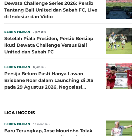
Dewata Challenge Series 2026: Persib
Tantang Bali United dan Sabah FC, Live
di Indosiar dan Vidio
BERITA PILIHAN
7 jam lalu
Setelah Piala Presiden, Persib Bersiap
Ikuti Dewata Challenge Versus Bali
United dan Sabah FC
BERITA PILIHAN
8 jam lalu
Persija Belum Pasti Hanya Lawan
Brisbane Roar dalam Launching di JIS
pada 29 Agustus 2026, Negosiasi
dengan Beberapa Klub
LIGA INGGRIS
BERITA PILIHAN
13 menit lalu
Baru Terungkap, Jose Mourinho Tolak