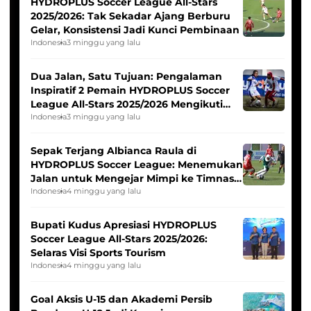
HYDROPLUS Soccer League All-Stars
2025/2026: Tak Sekadar Ajang Berburu
Gelar, Konsistensi Jadi Kunci Pembinaan
Indonesia
3 minggu yang lalu
Dua Jalan, Satu Tujuan: Pengalaman
Inspiratif 2 Pemain HYDROPLUS Soccer
League All-Stars 2025/2026 Mengikuti
Seleksi Timnas Indonesia Putri
Indonesia
3 minggu yang lalu
Sepak Terjang Albianca Raula di
HYDROPLUS Soccer League: Menemukan
Jalan untuk Mengejar Mimpi ke Timnas
Indonesia Putri
Indonesia
4 minggu yang lalu
Bupati Kudus Apresiasi HYDROPLUS
Soccer League All-Stars 2025/2026:
Selaras Visi Sports Tourism
Indonesia
4 minggu yang lalu
Goal Aksis U-15 dan Akademi Persib