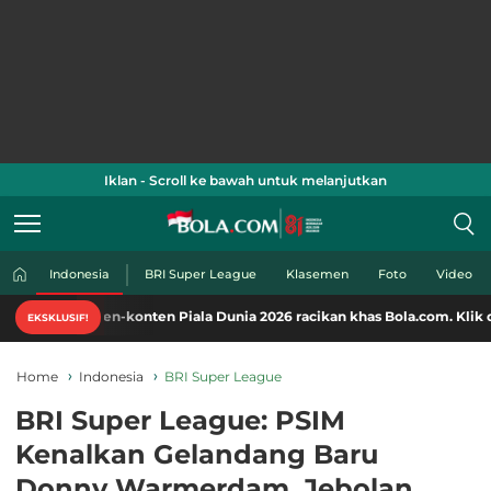
Iklan - Scroll ke bawah untuk melanjutkan
Indonesia
BRI Super League
Klasemen
Foto
Video
nten-konten Piala Dunia 2026 racikan khas Bola.com. Klik di sini!
EKSKLUSIF!
Home
Indonesia
BRI Super League
BRI Super League: PSIM
Kenalkan Gelandang Baru
Donny Warmerdam, Jebolan