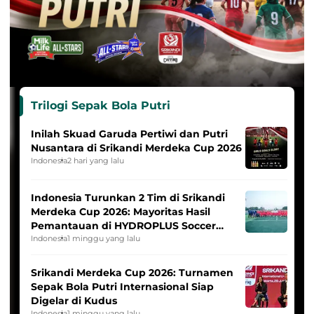
Trilogi Sepak Bola Putri
Inilah Skuad Garuda Pertiwi dan Putri
Nusantara di Srikandi Merdeka Cup 2026
Indonesia
2 hari yang lalu
Indonesia Turunkan 2 Tim di Srikandi
Merdeka Cup 2026: Mayoritas Hasil
Pemantauan di HYDROPLUS Soccer
League
Indonesia
1 minggu yang lalu
Srikandi Merdeka Cup 2026: Turnamen
Sepak Bola Putri Internasional Siap
Digelar di Kudus
Indonesia
1 minggu yang lalu