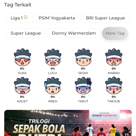
Tag Terkait
Liga 1
PSIM Yogyakarta
BRI Super League
Super League
Donny Warmerdam
More Tag
0%
0%
0%
0%
SUKA
LUCU
SEDIH
MARAH
0%
0%
0%
0%
KAGET
ANEH
TAKUT
TAKJUB