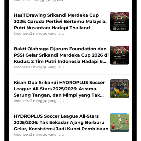
Hasil Drawing Srikandi Merdeka Cup
2026: Garuda Pertiwi Bertemu Malaysia,
Putri Nusantara Hadapi Thailand
Indonesia
2 minggu yang lalu
Bakti Olahraga Djarum Foundation dan
PSSI Gelar Srikandi Merdeka Cup 2026 di
Kudus: 2 Tim Putri Indonesia Hadapi 6
Tim Asia
Indonesia
2 minggu yang lalu
Kisah Dua Srikandi HYDROPLUS Soccer
League All-Stars 2025/2026: Asrama,
Sarung Tangan, dan Mimpi yang Tak
Pernah Padam
Indonesia
3 minggu yang lalu
HYDROPLUS Soccer League All-Stars
2025/2026: Tak Sekadar Ajang Berburu
Gelar, Konsistensi Jadi Kunci Pembinaan
Indonesia
3 minggu yang lalu