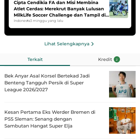
Cipta Cendikia FA dan Misi Membina
Atlet Cerdas: Merekrut Banyak Lulusan
MilkLife Soccer Challenge dan Tampil di
HYDROPLUS Soccer League
Indonesia
3 minggu yang lalu
Lihat Selengkapnya
Terkait
Kredit
2
Bek Anyar Asal Korsel Bertekad Jadi
Benteng Tangguh Persik di Super
League 2026/2027
Kesan Pertama Eks Werder Bremen di
PSS Sleman: Senang dengan
Sambutan Hangat Super Elja