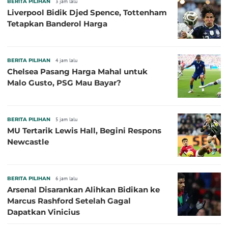
BERITA PILIHAN
3 jam lalu
Liverpool Bidik Djed Spence, Tottenham
Tetapkan Banderol Harga
BERITA PILIHAN
4 jam lalu
Chelsea Pasang Harga Mahal untuk
Malo Gusto, PSG Mau Bayar?
BERITA PILIHAN
5 jam lalu
MU Tertarik Lewis Hall, Begini Respons
Newcastle
BERITA PILIHAN
6 jam lalu
Arsenal Disarankan Alihkan Bidikan ke
Marcus Rashford Setelah Gagal
Dapatkan Vinicius