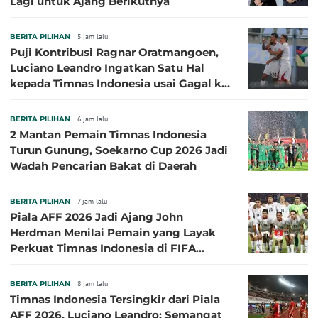
Lagi untuk Ajang Berikutnya
BERITA PILIHAN
5 jam lalu
Puji Kontribusi Ragnar Oratmangoen,
Luciano Leandro Ingatkan Satu Hal
kepada Timnas Indonesia usai Gagal ke
Semifinal Piala AFF 2026
BERITA PILIHAN
6 jam lalu
2 Mantan Pemain Timnas Indonesia
Turun Gunung, Soekarno Cup 2026 Jadi
Wadah Pencarian Bakat di Daerah
BERITA PILIHAN
7 jam lalu
Piala AFF 2026 Jadi Ajang John
Herdman Menilai Pemain yang Layak
Perkuat Timnas Indonesia di FIFA
ASEAN Cup 2026
BERITA PILIHAN
8 jam lalu
Timnas Indonesia Tersingkir dari Piala
AFF 2026, Luciano Leandro: Semangat