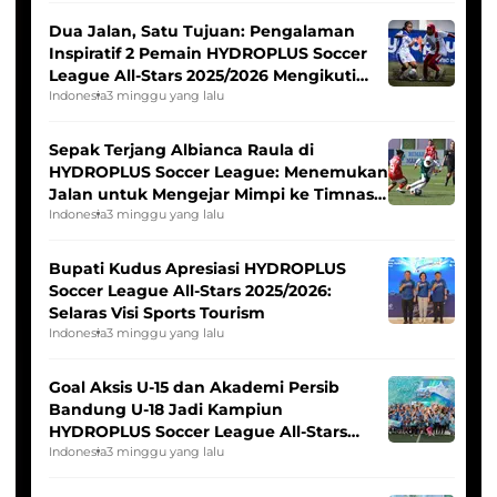
Dua Jalan, Satu Tujuan: Pengalaman
Inspiratif 2 Pemain HYDROPLUS Soccer
League All-Stars 2025/2026 Mengikuti
Seleksi Timnas Indonesia Putri
Indonesia
3 minggu yang lalu
Sepak Terjang Albianca Raula di
HYDROPLUS Soccer League: Menemukan
Jalan untuk Mengejar Mimpi ke Timnas
Indonesia Putri
Indonesia
3 minggu yang lalu
Bupati Kudus Apresiasi HYDROPLUS
Soccer League All-Stars 2025/2026:
Selaras Visi Sports Tourism
Indonesia
3 minggu yang lalu
Goal Aksis U-15 dan Akademi Persib
Bandung U-18 Jadi Kampiun
HYDROPLUS Soccer League All-Stars
2025/2026
Indonesia
3 minggu yang lalu