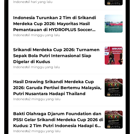
Indonesia
1 hari yang lalu
Indonesia Turunkan 2 Tim di Srikandi
Merdeka Cup 2026: Mayoritas Hasil
Pemantauan di HYDROPLUS Soccer
League
Indonesia
1 minggu yang lalu
Srikandi Merdeka Cup 2026: Turnamen
Sepak Bola Putri Internasional Siap
Digelar di Kudus
Indonesia
1 minggu yang lalu
Hasil Drawing Srikandi Merdeka Cup
2026: Garuda Pertiwi Bertemu Malaysia,
Putri Nusantara Hadapi Thailand
Indonesia
2 minggu yang lalu
Bakti Olahraga Djarum Foundation dan
PSSI Gelar Srikandi Merdeka Cup 2026 di
Kudus: 2 Tim Putri Indonesia Hadapi 6
Tim Asia
Indonesia
2 minggu yang lalu