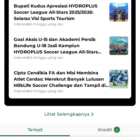
Bupati Kudus Apresiasi HYDROPLUS
Soccer League All-Stars 2025/2026:
Selaras Visi Sports Tourism
Indonesia
3 minggu yang lalu
Goal Aksis U-15 dan Akademi Persib
Bandung U-18 Jadi Kampiun
HYDROPLUS Soccer League All-Stars
2025/2026
Indonesia
3 minggu yang lalu
Cipta Cendikia FA dan Misi Membina
Atlet Cerdas: Merekrut Banyak Lulusan
MilkLife Soccer Challenge dan Tampil di
HYDROPLUS Soccer League
Indonesia
3 minggu yang lalu
Lihat Selengkapnya
Terkait
Kredit
2