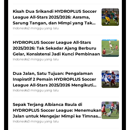
Kisah Dua Srikandi HYDROPLUS Soccer
League All-Stars 2025/2026: Asrama,
Sarung Tangan, dan Mimpi yang Tak
Pernah Padam
Indonesia
2 minggu yang lalu
HYDROPLUS Soccer League All-Stars
2025/2026: Tak Sekadar Ajang Berburu
Gelar, Konsistensi Jadi Kunci Pembinaan
Indonesia
2 minggu yang lalu
Dua Jalan, Satu Tujuan: Pengalaman
Inspiratif 2 Pemain HYDROPLUS Soccer
League All-Stars 2025/2026 Mengikuti
Seleksi Timnas Indonesia Putri
Indonesia
3 minggu yang lalu
Sepak Terjang Albianca Raula di
HYDROPLUS Soccer League: Menemukan
Jalan untuk Mengejar Mimpi ke Timnas
Indonesia Putri
Indonesia
3 minggu yang lalu