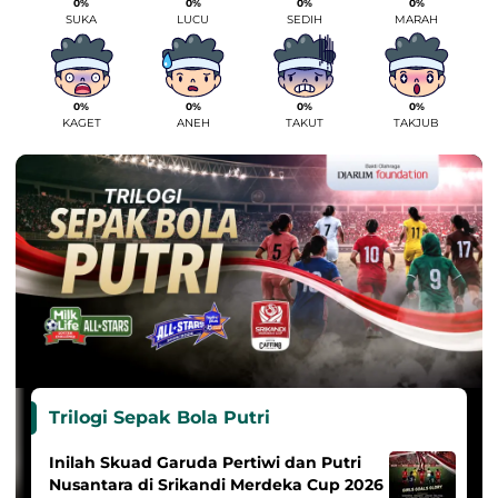
0%
0%
0%
0%
SUKA
LUCU
SEDIH
MARAH
0%
0%
0%
0%
KAGET
ANEH
TAKUT
TAKJUB
Trilogi Sepak Bola Putri
Inilah Skuad Garuda Pertiwi dan Putri
Nusantara di Srikandi Merdeka Cup 2026