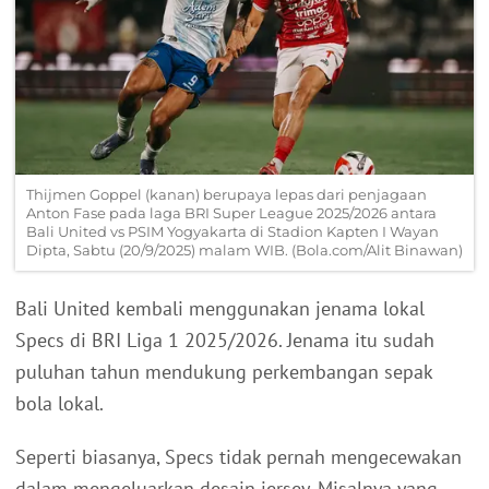
Thijmen Goppel (kanan) berupaya lepas dari penjagaan
Anton Fase pada laga BRI Super League 2025/2026 antara
Bali United vs PSIM Yogyakarta di Stadion Kapten I Wayan
Dipta, Sabtu (20/9/2025) malam WIB. (Bola.com/Alit Binawan)
Bali United kembali menggunakan jenama lokal
Specs di BRI Liga 1 2025/2026. Jenama itu sudah
puluhan tahun mendukung perkembangan sepak
bola lokal.
Seperti biasanya, Specs tidak pernah mengecewakan
dalam mengeluarkan desain jersey. Misalnya yang