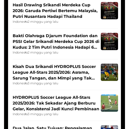
Hasil Drawing Srikandi Merdeka Cup
2026: Garuda Pertiwi Bertemu Malaysia,
Putri Nusantara Hadapi Thailand
Indonesia
2 minggu yang lalu
Bakti Olahraga Djarum Foundation dan
PSSI Gelar Srikandi Merdeka Cup 2026 di
Kudus: 2 Tim Putri Indonesia Hadapi 6
Tim Asia
Indonesia
2 minggu yang lalu
Kisah Dua Srikandi HYDROPLUS Soccer
League All-Stars 2025/2026: Asrama,
Sarung Tangan, dan Mimpi yang Tak
Pernah Padam
Indonesia
3 minggu yang lalu
HYDROPLUS Soccer League All-Stars
2025/2026: Tak Sekadar Ajang Berburu
Gelar, Konsistensi Jadi Kunci Pembinaan
Indonesia
3 minggu yang lalu
Dua Jalan, Satu Tujuan: Pengalaman