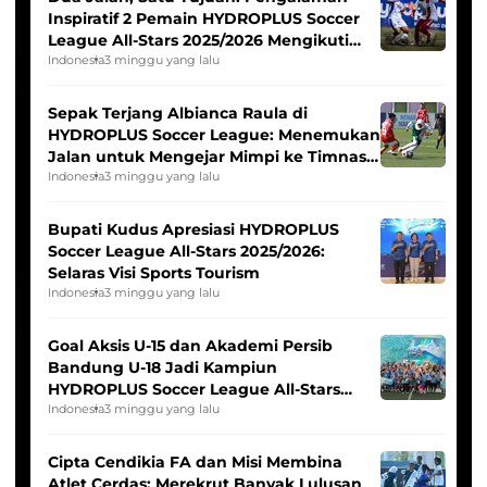
Inspiratif 2 Pemain HYDROPLUS Soccer
League All-Stars 2025/2026 Mengikuti
Seleksi Timnas Indonesia Putri
Indonesia
3 minggu yang lalu
Sepak Terjang Albianca Raula di
HYDROPLUS Soccer League: Menemukan
Jalan untuk Mengejar Mimpi ke Timnas
Indonesia Putri
Indonesia
3 minggu yang lalu
Bupati Kudus Apresiasi HYDROPLUS
Soccer League All-Stars 2025/2026:
Selaras Visi Sports Tourism
Indonesia
3 minggu yang lalu
Goal Aksis U-15 dan Akademi Persib
Bandung U-18 Jadi Kampiun
HYDROPLUS Soccer League All-Stars
2025/2026
Indonesia
3 minggu yang lalu
Cipta Cendikia FA dan Misi Membina
Atlet Cerdas: Merekrut Banyak Lulusan