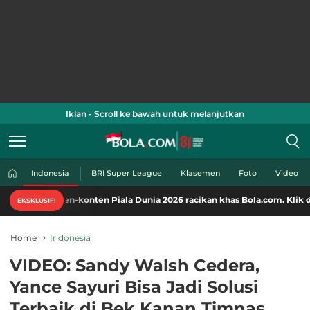
Iklan - Scroll ke bawah untuk melanjutkan
Indonesia
BRI Super League
Klasemen
Foto
Video
ati konten-konten Piala Dunia 2026 racikan khas Bola.com. Klik di sini!
EKSKLUSIF!
Home
Indonesia
VIDEO: Sandy Walsh Cedera,
Yance Sayuri Bisa Jadi Solusi
Terbaik di Bek Kanan Timnas