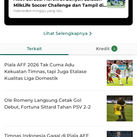
MilkLife Soccer Challenge dan Tampil di
HYDROPLUS Soccer League
Indonesia
4 minggu yang lalu
Lihat Selengkapnya
Terkait
Kredit
2
Piala AFF 2026 Tak Cuma Adu
Kekuatan Timnas, tapi Juga Etalase
Kualitas Liga Domestik
Ole Romeny Langsung Cetak Gol
Debut, Fortuna Sittard Tahan PSV 2-2
Timnas Indonesia Gagal di Piala AFF