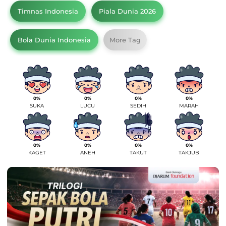
Timnas Indonesia
Piala Dunia 2026
Bola Dunia Indonesia
More Tag
0%
0%
0%
0%
SUKA
LUCU
SEDIH
MARAH
0%
0%
0%
0%
KAGET
ANEH
TAKUT
TAKJUB