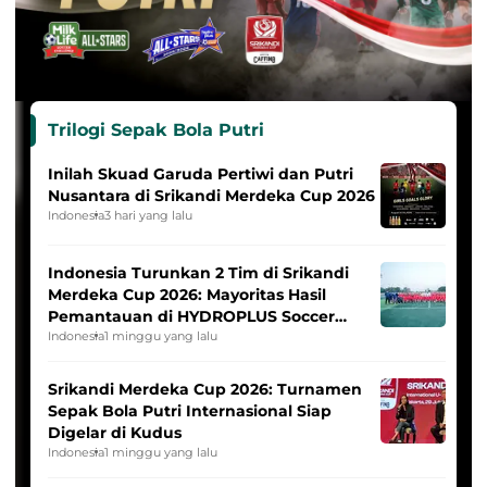
Trilogi Sepak Bola Putri
Inilah Skuad Garuda Pertiwi dan Putri
Nusantara di Srikandi Merdeka Cup 2026
Indonesia
3 hari yang lalu
Indonesia Turunkan 2 Tim di Srikandi
Merdeka Cup 2026: Mayoritas Hasil
Pemantauan di HYDROPLUS Soccer
League
Indonesia
1 minggu yang lalu
Srikandi Merdeka Cup 2026: Turnamen
Sepak Bola Putri Internasional Siap
Digelar di Kudus
Indonesia
1 minggu yang lalu