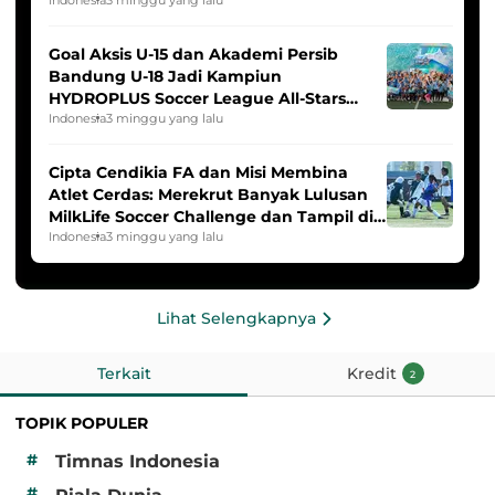
Goal Aksis U-15 dan Akademi Persib
Bandung U-18 Jadi Kampiun
HYDROPLUS Soccer League All-Stars
2025/2026
Indonesia
3 minggu yang lalu
Cipta Cendikia FA dan Misi Membina
Atlet Cerdas: Merekrut Banyak Lulusan
MilkLife Soccer Challenge dan Tampil di
HYDROPLUS Soccer League
Indonesia
3 minggu yang lalu
Lihat Selengkapnya
Terkait
Kredit
2
TOPIK POPULER
#
Timnas Indonesia
#