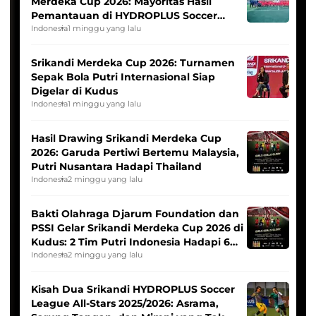
Merdeka Cup 2026: Mayoritas Hasil
Pemantauan di HYDROPLUS Soccer
League
Indonesia
1 minggu yang lalu
Srikandi Merdeka Cup 2026: Turnamen
Sepak Bola Putri Internasional Siap
Digelar di Kudus
Indonesia
1 minggu yang lalu
Hasil Drawing Srikandi Merdeka Cup
2026: Garuda Pertiwi Bertemu Malaysia,
Putri Nusantara Hadapi Thailand
Indonesia
2 minggu yang lalu
Bakti Olahraga Djarum Foundation dan
PSSI Gelar Srikandi Merdeka Cup 2026 di
Kudus: 2 Tim Putri Indonesia Hadapi 6
Tim Asia
Indonesia
2 minggu yang lalu
Kisah Dua Srikandi HYDROPLUS Soccer
League All-Stars 2025/2026: Asrama,