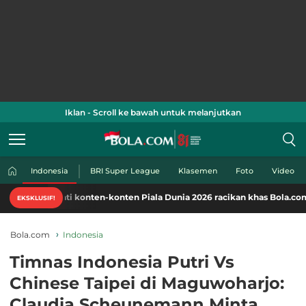
Iklan - Scroll ke bawah untuk melanjutkan
Indonesia
BRI Super League
Klasemen
Foto
Video
kmati konten-konten Piala Dunia 2026 racikan khas Bola.com. Klik di sin
EKSKLUSIF!
Bola.com
Indonesia
Timnas Indonesia Putri Vs
Chinese Taipei di Maguwoharjo:
Claudia Scheunemann Minta