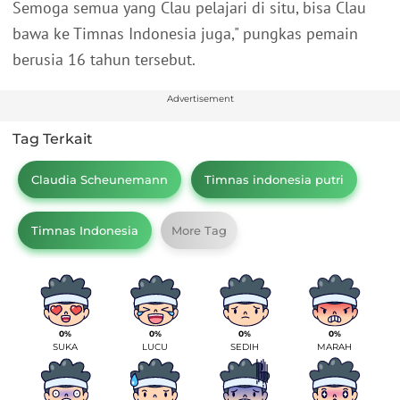
Semoga semua yang Clau pelajari di situ, bisa Clau
bawa ke Timnas Indonesia juga," pungkas pemain
berusia 16 tahun tersebut.
Advertisement
Tag Terkait
Claudia Scheunemann
Timnas indonesia putri
Timnas Indonesia
More Tag
0%
0%
0%
0%
SUKA
LUCU
SEDIH
MARAH