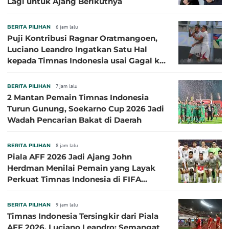
Lagi untuk Ajang Berikutnya
BERITA PILIHAN
6 jam lalu
Puji Kontribusi Ragnar Oratmangoen,
Luciano Leandro Ingatkan Satu Hal
kepada Timnas Indonesia usai Gagal ke
Semifinal Piala AFF 2026
BERITA PILIHAN
7 jam lalu
2 Mantan Pemain Timnas Indonesia
Turun Gunung, Soekarno Cup 2026 Jadi
Wadah Pencarian Bakat di Daerah
BERITA PILIHAN
8 jam lalu
Piala AFF 2026 Jadi Ajang John
Herdman Menilai Pemain yang Layak
Perkuat Timnas Indonesia di FIFA
ASEAN Cup 2026
BERITA PILIHAN
9 jam lalu
Timnas Indonesia Tersingkir dari Piala
AFF 2026, Luciano Leandro: Semangat