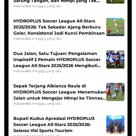
Sarung Tangan, dan Mimpi yang Tak
Pernah Padam
Indonesia
3 minggu yang lalu
HYDROPLUS Soccer League All-Stars
2025/2026: Tak Sekadar Ajang Berburu
Gelar, Konsistensi Jadi Kunci Pembinaan
Indonesia
3 minggu yang lalu
Dua Jalan, Satu Tujuan: Pengalaman
Inspiratif 2 Pemain HYDROPLUS Soccer
League All-Stars 2025/2026 Mengikuti
Seleksi Timnas Indonesia Putri
Indonesia
3 minggu yang lalu
Sepak Terjang Albianca Raula di
HYDROPLUS Soccer League: Menemukan
Jalan untuk Mengejar Mimpi ke Timnas
Indonesia Putri
Indonesia
3 minggu yang lalu
Bupati Kudus Apresiasi HYDROPLUS
Soccer League All-Stars 2025/2026:
Selaras Visi Sports Tourism
Indonesia
3 minggu yang lalu