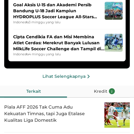
Goal Aksis U-15 dan Akademi Persib
Bandung U-18 Jadi Kampiun
HYDROPLUS Soccer League All-Stars
2025/2026
Indonesia
3 minggu yang lalu
Cipta Cendikia FA dan Misi Membina
Atlet Cerdas: Merekrut Banyak Lulusan
MilkLife Soccer Challenge dan Tampil di
HYDROPLUS Soccer League
Indonesia
4 minggu yang lalu
Lihat Selengkapnya
Terkait
Kredit
2
Piala AFF 2026 Tak Cuma Adu
Kekuatan Timnas, tapi Juga Etalase
Kualitas Liga Domestik