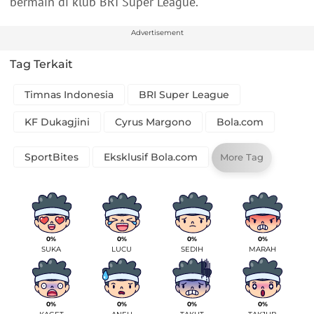
bermain di klub BRI Super League.
Advertisement
Tag Terkait
Timnas Indonesia
BRI Super League
KF Dukagjini
Cyrus Margono
Bola.com
SportBites
Eksklusif Bola.com
More Tag
0%
0%
0%
0%
SUKA
LUCU
SEDIH
MARAH
0%
0%
0%
0%