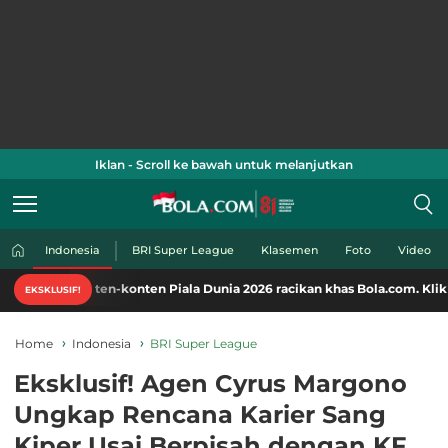
Iklan - Scroll ke bawah untuk melanjutkan
Indonesia
BRI Super League
Klasemen
Foto
Video
nten-konten Piala Dunia 2026 racikan khas Bola.com. Klik di sini!
EKSKLUSIF!
Home
Indonesia
BRI Super League
Eksklusif! Agen Cyrus Margono
Ungkap Rencana Karier Sang
Kiper Usai Berpisah dengan KF