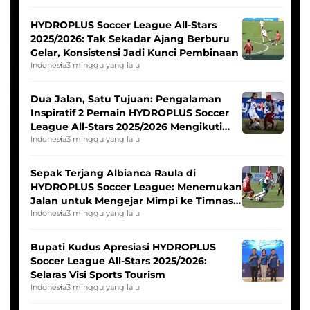
HYDROPLUS Soccer League All-Stars
2025/2026: Tak Sekadar Ajang Berburu
Gelar, Konsistensi Jadi Kunci Pembinaan
Indonesia
3 minggu yang lalu
Dua Jalan, Satu Tujuan: Pengalaman
Inspiratif 2 Pemain HYDROPLUS Soccer
League All-Stars 2025/2026 Mengikuti
Seleksi Timnas Indonesia Putri
Indonesia
3 minggu yang lalu
Sepak Terjang Albianca Raula di
HYDROPLUS Soccer League: Menemukan
Jalan untuk Mengejar Mimpi ke Timnas
Indonesia Putri
Indonesia
3 minggu yang lalu
Bupati Kudus Apresiasi HYDROPLUS
Soccer League All-Stars 2025/2026:
Selaras Visi Sports Tourism
Indonesia
3 minggu yang lalu