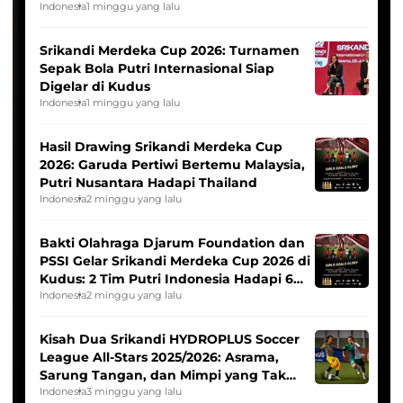
League
Indonesia
1 minggu yang lalu
Srikandi Merdeka Cup 2026: Turnamen
Sepak Bola Putri Internasional Siap
Digelar di Kudus
Indonesia
1 minggu yang lalu
Hasil Drawing Srikandi Merdeka Cup
2026: Garuda Pertiwi Bertemu Malaysia,
Putri Nusantara Hadapi Thailand
Indonesia
2 minggu yang lalu
Bakti Olahraga Djarum Foundation dan
PSSI Gelar Srikandi Merdeka Cup 2026 di
Kudus: 2 Tim Putri Indonesia Hadapi 6
Tim Asia
Indonesia
2 minggu yang lalu
Kisah Dua Srikandi HYDROPLUS Soccer
League All-Stars 2025/2026: Asrama,
Sarung Tangan, dan Mimpi yang Tak
Pernah Padam
Indonesia
3 minggu yang lalu