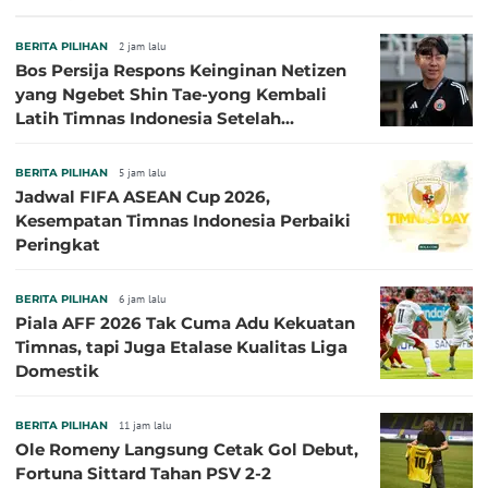
Persija Pasang Badan
BERITA PILIHAN
2 jam lalu
Bos Persija Respons Keinginan Netizen
yang Ngebet Shin Tae-yong Kembali
Latih Timnas Indonesia Setelah
Tersingkir dari Piala AFF 2026
BERITA PILIHAN
5 jam lalu
Jadwal FIFA ASEAN Cup 2026,
Kesempatan Timnas Indonesia Perbaiki
Peringkat
BERITA PILIHAN
6 jam lalu
Piala AFF 2026 Tak Cuma Adu Kekuatan
Timnas, tapi Juga Etalase Kualitas Liga
Domestik
BERITA PILIHAN
11 jam lalu
Ole Romeny Langsung Cetak Gol Debut,
Fortuna Sittard Tahan PSV 2-2