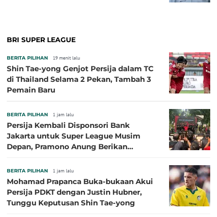
BRI SUPER LEAGUE
BERITA PILIHAN
19 menit lalu
Shin Tae-yong Genjot Persija dalam TC
di Thailand Selama 2 Pekan, Tambah 3
Pemain Baru
BERITA PILIHAN
1 jam lalu
Persija Kembali Disponsori Bank
Jakarta untuk Super League Musim
Depan, Pramono Anung Berikan
Penjelasan terkait Dukungan BUMD
BERITA PILIHAN
1 jam lalu
Mohamad Prapanca Buka-bukaan Akui
Persija PDKT dengan Justin Hubner,
Tunggu Keputusan Shin Tae-yong