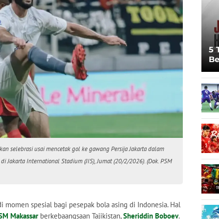
5 
Be
Pi
Sp
Ju
an selebrasi usai mencetak gol ke gawang Persija Jakarta dalam
 Jakarta International Stadium (JIS), Jumat (20/2/2026). (Dok. PSM
momen spesial bagi pesepak bola asing di Indonesia. Hal
SM Makassar
berkebaangsaan Tajikistan,
Sheriddin Boboev
.