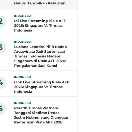
Belum Tampilkan Kekuatan
Terbaik: Banyak Pemain di
Eropa Tidak Bisa
INDONESIA
Berpartisipasi
2
Ini Live Streaming Piala AFF
2026: Singapura Vs Timnas
Indonesia
INDONESIA
3
Luciano Leandro Pilih Nadeo
Argawinata Jadi Starter saat
Timnas Indonesia Hadapi
Singapura di Piala AFF 2026:
Pengalaman Jadi Kunci
INDONESIA
4
Link Live Streaming Piala AFF
2026: Singapura Vs Timnas
Indonesia
INDONESIA
5
Pelatih Timnas Vietnam
Tanggapi Sindiran Pedas
Justin Hubner yang Dianggap
Remehkan Piala AFF 2026