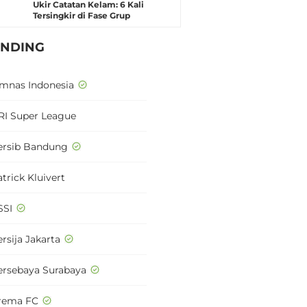
Ukir Catatan Kelam: 6 Kali
Tersingkir di Fase Grup
ENDING
imnas Indonesia
RI Super League
ersib Bandung
trick Kluivert
SSI
rsija Jakarta
ersebaya Surabaya
rema FC