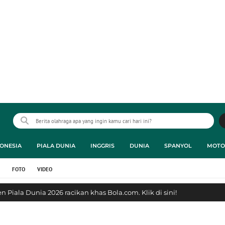
ONESIA
PIALA DUNIA
INGGRIS
DUNIA
SPANYOL
MOTO
FOTO
VIDEO
 Piala Dunia 2026 racikan khas Bola.com. Klik di sini!