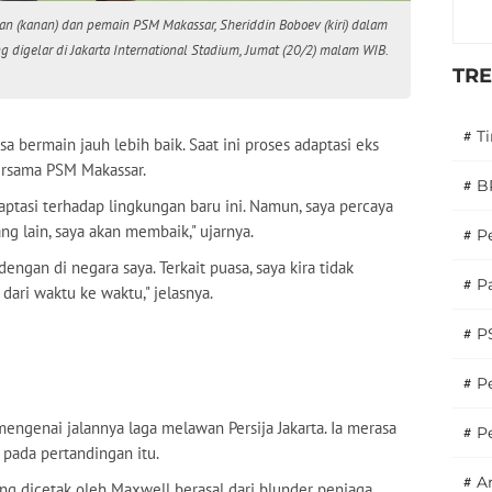
man (kanan) dan pemain PSM Makassar, Sheriddin Boboev (kiri) dalam
digelar di Jakarta International Stadium, Jumat (20/2) malam WIB.
TR
#
T
a bermain jauh lebih baik. Saat ini proses adaptasi eks
ersama PSM Makassar.
#
B
aptasi terhadap lingkungan baru ini. Namun, saya percaya
ng lain, saya akan membaik," ujarnya.
#
P
engan di negara saya. Terkait puasa, saya kira tidak
#
Pa
dari waktu ke waktu," jelasnya.
#
P
#
Pe
mengenai jalannya laga melawan Persija Jakarta. Ia merasa
#
P
pada pertandingan itu.
#
A
ang dicetak oleh Maxwell berasal dari blunder penjaga