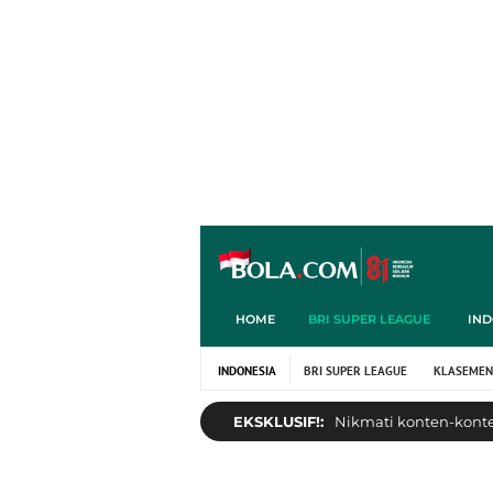
HOME
BRI SUPER LEAGUE
IND
INDONESIA
BRI SUPER LEAGUE
KLASEMEN
EKSKLUSIF!:
Nikmati konten-konten