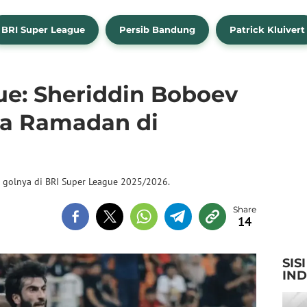
BRI Super League
Persib Bandung
Patrick Kluivert
ue: Sheriddin Boboev
na Ramadan di
 golnya di BRI Super League 2025/2026.
14
SIS
IN