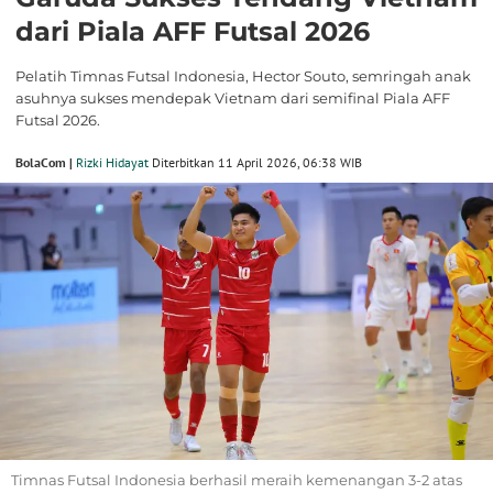
dari Piala AFF Futsal 2026
Pelatih Timnas Futsal Indonesia, Hector Souto, semringah anak
asuhnya sukses mendepak Vietnam dari semifinal Piala AFF
Futsal 2026.
BolaCom |
Rizki Hidayat
Diterbitkan 11 April 2026, 06:38 WIB
Timnas Futsal Indonesia berhasil meraih kemenangan 3-2 atas