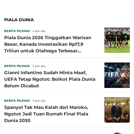
PIALA DUNIA
BERITA PILIHAN
4 jam lalu
Piala Dunia 2026 Tinggalkan Warisan
Besar, Kanada Investasikan Rp17,9
Triliun untuk Olahraga Terbesar
Sepanjang Sejarah
BERITA PILIHAN
5 jam lalu
Gianni Infantino Sudah Minta Maaf,
UEFA Tetap Ngotot: Boikot Piala Dunia
Belum Dicabut
BERITA PILIHAN
9 jam lalu
Spanyol Tak Mau Kalah dari Maroko,
Ngotot Jadi Tuan Rumah Final Piala
Dunia 2030