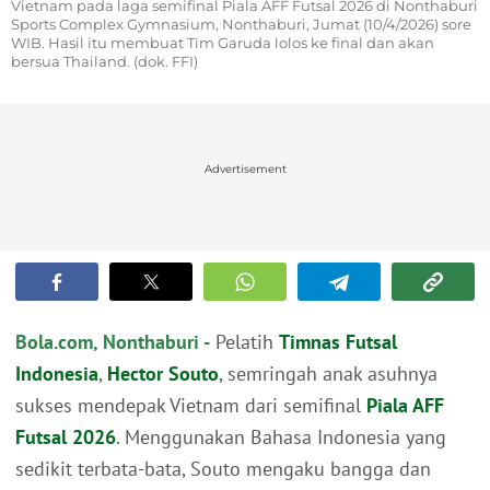
Vietnam pada laga semifinal Piala AFF Futsal 2026 di Nonthaburi
Sports Complex Gymnasium, Nonthaburi, Jumat (10/4/2026) sore
WIB. Hasil itu membuat Tim Garuda lolos ke final dan akan
bersua Thailand. (dok. FFI)
Advertisement
Bola.com, Nonthaburi -
Pelatih
Timnas Futsal
Indonesia
,
Hector Souto
, semringah anak asuhnya
sukses mendepak Vietnam dari semifinal
Piala AFF
Futsal 2026
. Menggunakan Bahasa Indonesia yang
sedikit terbata-bata, Souto mengaku bangga dan