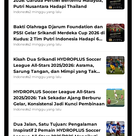
2026: Garuda Pertiwi Bertemu Malaysia,
Putri Nusantara Hadapi Thailand
Indonesia
2 minggu yang lalu
Bakti Olahraga Djarum Foundation dan
PSSI Gelar Srikandi Merdeka Cup 2026 di
Kudus: 2 Tim Putri Indonesia Hadapi 6
Tim Asia
Indonesia
2 minggu yang lalu
Kisah Dua Srikandi HYDROPLUS Soccer
League All-Stars 2025/2026: Asrama,
Sarung Tangan, dan Mimpi yang Tak
Pernah Padam
Indonesia
2 minggu yang lalu
HYDROPLUS Soccer League All-Stars
2025/2026: Tak Sekadar Ajang Berburu
Gelar, Konsistensi Jadi Kunci Pembinaan
Indonesia
2 minggu yang lalu
Dua Jalan, Satu Tujuan: Pengalaman
Inspiratif 2 Pemain HYDROPLUS Soccer