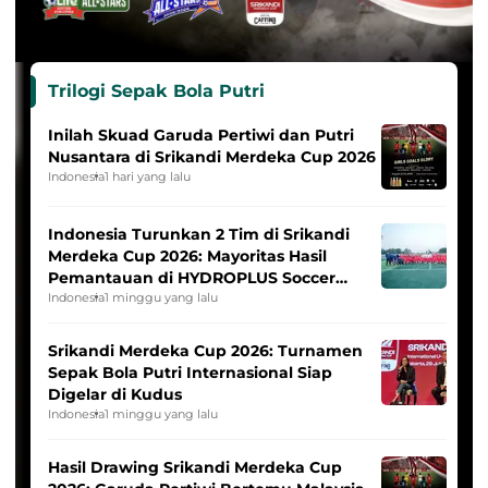
Trilogi Sepak Bola Putri
Inilah Skuad Garuda Pertiwi dan Putri
Nusantara di Srikandi Merdeka Cup 2026
Indonesia
1 hari yang lalu
Indonesia Turunkan 2 Tim di Srikandi
Merdeka Cup 2026: Mayoritas Hasil
Pemantauan di HYDROPLUS Soccer
League
Indonesia
1 minggu yang lalu
Srikandi Merdeka Cup 2026: Turnamen
Sepak Bola Putri Internasional Siap
Digelar di Kudus
Indonesia
1 minggu yang lalu
Hasil Drawing Srikandi Merdeka Cup