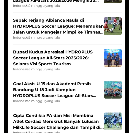
League All-Stars 2025/2026 Mengikuti
Seleksi Timnas Indonesia Putri
Indonesia
2 minggu yang lalu
Sepak Terjang Albianca Raula di
HYDROPLUS Soccer League: Menemukan
Jalan untuk Mengejar Mimpi ke Timnas
Indonesia Putri
Indonesia
3 minggu yang lalu
Bupati Kudus Apresiasi HYDROPLUS
Soccer League All-Stars 2025/2026:
Selaras Visi Sports Tourism
Indonesia
3 minggu yang lalu
Goal Aksis U-15 dan Akademi Persib
Bandung U-18 Jadi Kampiun
HYDROPLUS Soccer League All-Stars
2025/2026
Indonesia
3 minggu yang lalu
Cipta Cendikia FA dan Misi Membina
Atlet Cerdas: Merekrut Banyak Lulusan
MilkLife Soccer Challenge dan Tampil di
Indonesia
3 minggu yang lalu