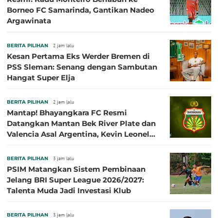
Borneo FC Samarinda, Gantikan Nadeo
Argawinata
BERITA PILIHAN
2 jam lalu
Kesan Pertama Eks Werder Bremen di
PSS Sleman: Senang dengan Sambutan
Hangat Super Elja
BERITA PILIHAN
2 jam lalu
Mantap! Bhayangkara FC Resmi
Datangkan Mantan Bek River Plate dan
Valencia Asal Argentina, Kevin Leonel
Sibille
BERITA PILIHAN
3 jam lalu
PSIM Matangkan Sistem Pembinaan
Jelang BRI Super League 2026/2027:
Talenta Muda Jadi Investasi Klub
BERITA PILIHAN
3 jam lalu