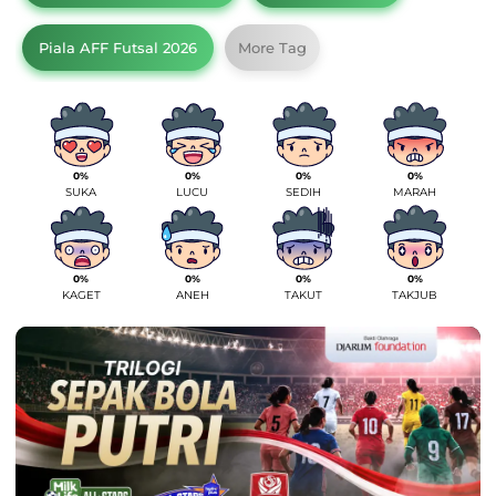
Piala AFF Futsal 2026
More Tag
0%
0%
0%
0%
SUKA
LUCU
SEDIH
MARAH
0%
0%
0%
0%
KAGET
ANEH
TAKUT
TAKJUB