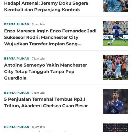
Hadapi Arsenal: Jeremy Doku Segera
Kembali dan Perpanjang Kontrak
BERITA PILIHAN
5 jam lalu
Enzo Maresca Ingin Enzo Fernandez Jadi
Suksesor Rodri: Manchester City
Wujudkan Transfer Impian Sang
Pelatih?
BERITA PILIHAN
7 jam lalu
Antoine Semenyo Yakin Manchester
City Tetap Tangguh Tanpa Pep
Guardiola
BERITA PILIHAN
7 jam lalu
5 Penjualan Termahal Tembus Rp3,1
Triliun, Akademi Chelsea Cuan Besar
BERITA PILIHAN
8 jam lalu