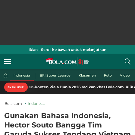
Iklan - Scroll ke bawah untuk melanjutkan
Indonesia
BRI Super League
Klasemen
Foto
Video
en-konten Piala Dunia 2026 racikan khas Bola.com. Klik di sini!
EKSKLUSIF!
Bola.com
Indonesia
Gunakan Bahasa Indonesia,
Hector Souto Bangga Tim
Garuda Sukses Tendang Vietnam