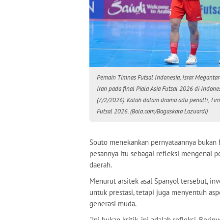
Pemain Timnas Futsal Indonesia, Israr Megantar
Iran pada final Piala Asia Futsal 2026 di Indon
(7/2/2026). Kalah dalam drama adu penalti, Timn
Futsal 2026. (Bola.com/Bagaskara Lazuardi)
Souto menekankan pernyataannya bukan be
pesannya itu sebagai refleksi mengenai 
daerah.
Menurut arsitek asal Spanyol tersebut, inv
untuk prestasi, tetapi juga menyentuh asp
generasi muda.
"Ini bukan kritik, ini adalah refleksi. Beri