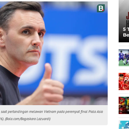
5 
Be
Pi
Sp
Ju
o, saat pertandingan melawan Vietnam pada perempat final Piala Asia
26). (Bola.com/Bagaskara Lazuardi)