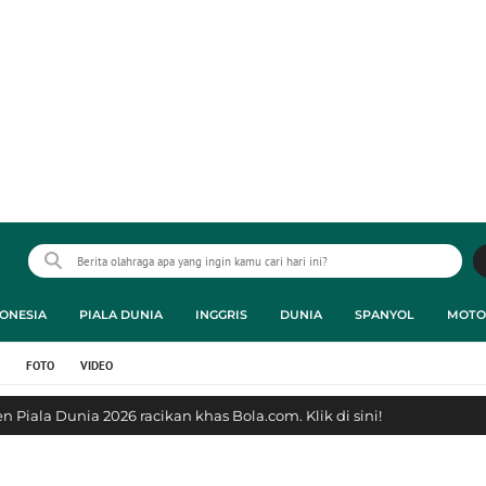
ONESIA
PIALA DUNIA
INGGRIS
DUNIA
SPANYOL
MOTO
FOTO
VIDEO
 Piala Dunia 2026 racikan khas Bola.com. Klik di sini!