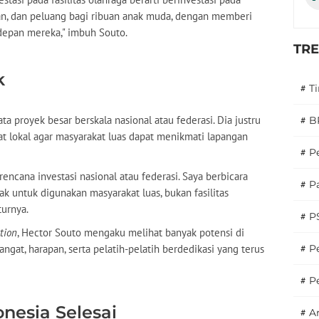
upan, dan peluang bagi ribuan anak muda, dengan memberi
depan mereka," imbuh Souto.
TR
k
#
T
 proyek besar berskala nasional atau federasi. Dia justru
#
B
at lokal agar masyarakat luas dapat menikmati lapangan
#
P
encana investasi nasional atau federasi. Saya berbicara
#
Pa
ak untuk digunakan masyarakat luas, bukan fasilitas
turnya.
#
P
tion
, Hector Souto mengaku melihat banyak potensi di
gat, harapan, serta pelatih-pelatih berdedikasi yang terus
#
Pe
#
P
onesia Selesai
#
A