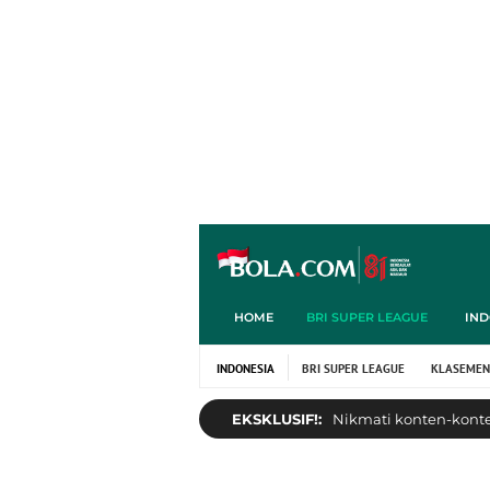
HOME
BRI SUPER LEAGUE
IND
INDONESIA
BRI SUPER LEAGUE
KLASEMEN
EKSKLUSIF!:
Nikmati konten-konten