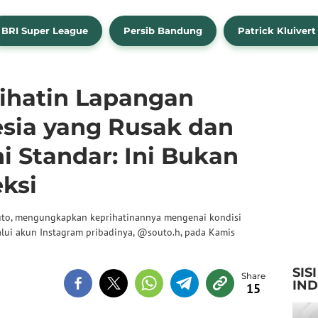
BRI Super League
Persib Bandung
Patrick Kluivert
rihatin Lapangan
esia yang Rusak dan
 Standar: Ini Bukan
eksi
Souto, mengungkapkan keprihatinannya mengenai kondisi
elalui akun Instagram pribadinya, @souto.h, pada Kamis
SIS
IN
15