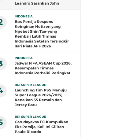
Leandro Sarankan John
Herdman Evaluasi Total
INDONESIA
2
Bos Persija Respons
Keinginan Netizen yang
Ngebet Shin Tae-yong
Kembali Latih Timnas
Indonesia Setelah Tersingkir
dari Piala AFF 2026
INDONESIA
3
Jadwal FIFA ASEAN Cup 2026,
Kesempatan Timnas
Indonesia Perbaiki Peringkat
BRI SUPER LEAGUE
4
Launching Tim PSS Menuju
Super League 2026/2027,
Kenalkan 35 Pemain dan
Jersey Baru
BRI SUPER LEAGUE
5
Garudayaksa FC Kumpulkan
Eks Persija, Kali Ini Giliran
Paulo Ricardo