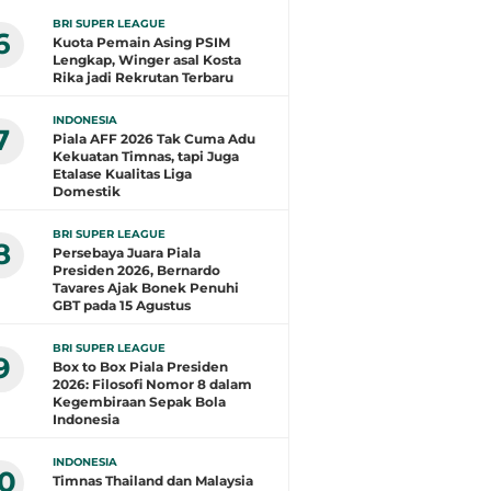
BRI SUPER LEAGUE
6
Kuota Pemain Asing PSIM
Lengkap, Winger asal Kosta
Rika jadi Rekrutan Terbaru
INDONESIA
7
Piala AFF 2026 Tak Cuma Adu
Kekuatan Timnas, tapi Juga
Etalase Kualitas Liga
Domestik
BRI SUPER LEAGUE
8
Persebaya Juara Piala
Presiden 2026, Bernardo
Tavares Ajak Bonek Penuhi
GBT pada 15 Agustus
BRI SUPER LEAGUE
9
Box to Box Piala Presiden
2026: Filosofi Nomor 8 dalam
Kegembiraan Sepak Bola
Indonesia
INDONESIA
10
Timnas Thailand dan Malaysia