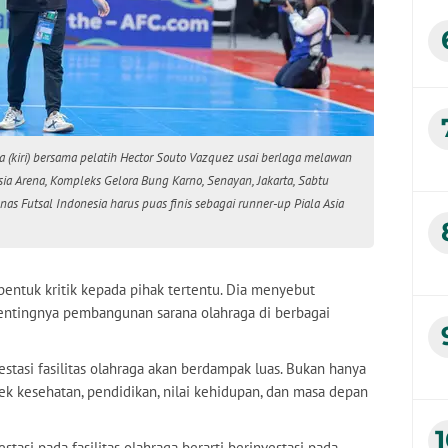
a (kiri) bersama pelatih Hector Souto Vazquez usai berlaga melawan
esia Arena, Kompleks Gelora Bung Karno, Senayan, Jakarta, Sabtu
as Futsal Indonesia harus puas finis sebagai runner-up Piala Asia
ntuk kritik kepada pihak tertentu. Dia menyebut
pentingnya pembangunan sarana olahraga di berbagai
estasi fasilitas olahraga akan berdampak luas. Bukan hanya
ek kesehatan, pendidikan, nilai kehidupan, dan masa depan
nvestasi pada fasilitas olahraga berarti berinvestasi pada