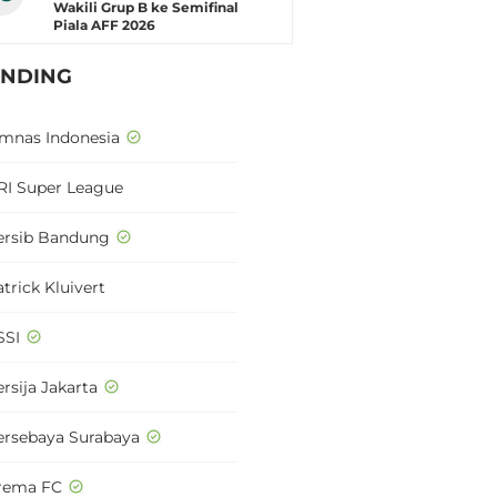
Wakili Grup B ke Semifinal
Piala AFF 2026
ENDING
imnas Indonesia
RI Super League
ersib Bandung
trick Kluivert
SSI
rsija Jakarta
ersebaya Surabaya
rema FC