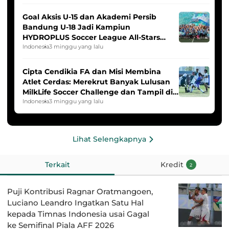
Goal Aksis U-15 dan Akademi Persib
Bandung U-18 Jadi Kampiun
HYDROPLUS Soccer League All-Stars
2025/2026
Indonesia
3 minggu yang lalu
Cipta Cendikia FA dan Misi Membina
Atlet Cerdas: Merekrut Banyak Lulusan
MilkLife Soccer Challenge dan Tampil di
HYDROPLUS Soccer League
Indonesia
3 minggu yang lalu
Lihat Selengkapnya
Terkait
Kredit
2
Puji Kontribusi Ragnar Oratmangoen,
Luciano Leandro Ingatkan Satu Hal
kepada Timnas Indonesia usai Gagal
ke Semifinal Piala AFF 2026