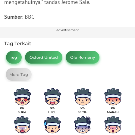
mengetahuinya," tandas Jerome Sale.
Sumber
: BBC
Advertisement
Tag Terkait
reg
Oxford United
Ole Romeny
More Tag
0%
0%
0%
0%
SUKA
LUCU
SEDIH
MARAH