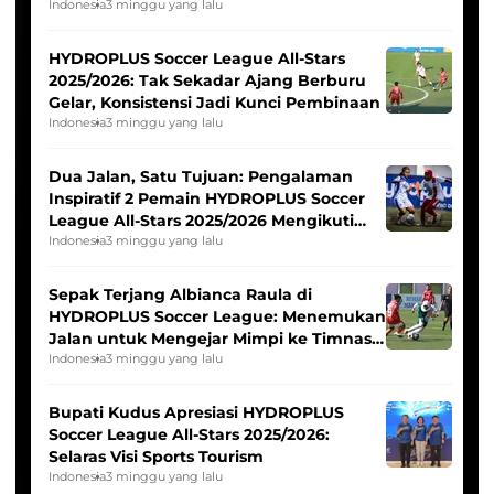
Pernah Padam
Indonesia
3 minggu yang lalu
HYDROPLUS Soccer League All-Stars
2025/2026: Tak Sekadar Ajang Berburu
Gelar, Konsistensi Jadi Kunci Pembinaan
Indonesia
3 minggu yang lalu
Dua Jalan, Satu Tujuan: Pengalaman
Inspiratif 2 Pemain HYDROPLUS Soccer
League All-Stars 2025/2026 Mengikuti
Seleksi Timnas Indonesia Putri
Indonesia
3 minggu yang lalu
Sepak Terjang Albianca Raula di
HYDROPLUS Soccer League: Menemukan
Jalan untuk Mengejar Mimpi ke Timnas
Indonesia Putri
Indonesia
3 minggu yang lalu
Bupati Kudus Apresiasi HYDROPLUS
Soccer League All-Stars 2025/2026:
Selaras Visi Sports Tourism
Indonesia
3 minggu yang lalu