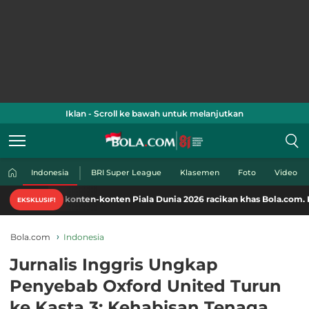
Iklan - Scroll ke bawah untuk melanjutkan
Indonesia
BRI Super League
Klasemen
Foto
Video
konten-konten Piala Dunia 2026 racikan khas Bola.com. Klik di sini!
EKSKLUSIF!
Bola.com
Indonesia
Jurnalis Inggris Ungkap
Penyebab Oxford United Turun
ke Kasta 3: Kehabisan Tenaga,