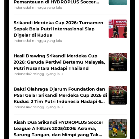
Pemantauan di HYDROPLUS Soccer
League
Indonesia
1 minggu yang lalu
Srikandi Merdeka Cup 2026: Turnamen
Sepak Bola Putri Internasional Siap
Digelar di Kudus
Indonesia
1 minggu yang lalu
Hasil Drawing Srikandi Merdeka Cup
2026: Garuda Pertiwi Bertemu Malaysia,
Putri Nusantara Hadapi Thailand
Indonesia
2 minggu yang lalu
Bakti Olahraga Djarum Foundation dan
PSSI Gelar Srikandi Merdeka Cup 2026 di
Kudus: 2 Tim Putri Indonesia Hadapi 6
Tim Asia
Indonesia
2 minggu yang lalu
Kisah Dua Srikandi HYDROPLUS Soccer
League All-Stars 2025/2026: Asrama,
Sarung Tangan, dan Mimpi yang Tak