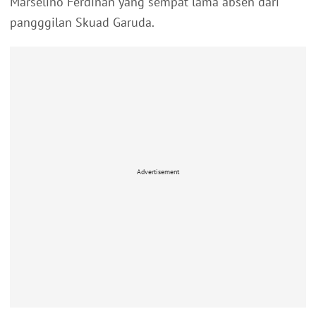
Marselino Ferdinan yang sempat lama absen dari
pangggilan Skuad Garuda.
Advertisement