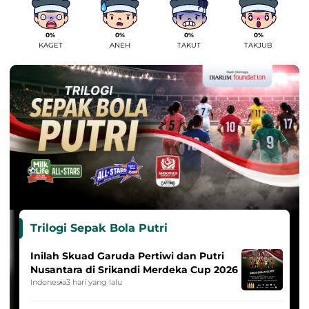
0%
0%
0%
0%
KAGET
ANEH
TAKUT
TAKJUB
Trilogi Sepak Bola Putri
Inilah Skuad Garuda Pertiwi dan Putri
Nusantara di Srikandi Merdeka Cup 2026
Indonesia
3 hari yang lalu