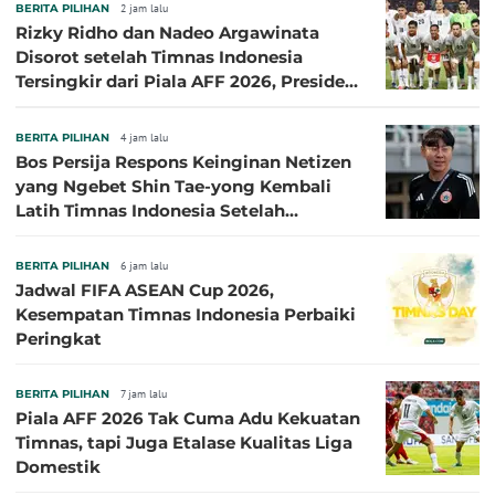
BERITA PILIHAN
2 jam lalu
Rizky Ridho dan Nadeo Argawinata
Disorot setelah Timnas Indonesia
Tersingkir dari Piala AFF 2026, Presiden
Persija Pasang Badan
BERITA PILIHAN
4 jam lalu
Bos Persija Respons Keinginan Netizen
yang Ngebet Shin Tae-yong Kembali
Latih Timnas Indonesia Setelah
Tersingkir dari Piala AFF 2026
BERITA PILIHAN
6 jam lalu
Jadwal FIFA ASEAN Cup 2026,
Kesempatan Timnas Indonesia Perbaiki
Peringkat
BERITA PILIHAN
7 jam lalu
Piala AFF 2026 Tak Cuma Adu Kekuatan
Timnas, tapi Juga Etalase Kualitas Liga
Domestik