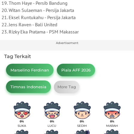
Thom Haye - Persib Bandung
Witan Sulaeman - Persija Jakarta
Eksel Runtukahu - Persija Jakarta
Jens Raven - Bali United
Rizky Eka Pratama - PSM Makassar
Advertisement
Tag Terkait
Marselino Ferdinan
Piala AFF 2026
Timnas Indonesia
More Tag
0%
0%
0%
0%
SUKA
LUCU
SEDIH
MARAH