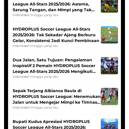
League All-Stars 2025/2026: Asrama,
Sarung Tangan, dan Mimpi yang Tak
Pernah Padam
Indonesia
3 minggu yang lalu
HYDROPLUS Soccer League All-Stars
2025/2026: Tak Sekadar Ajang Berburu
Gelar, Konsistensi Jadi Kunci Pembinaan
Indonesia
3 minggu yang lalu
Dua Jalan, Satu Tujuan: Pengalaman
Inspiratif 2 Pemain HYDROPLUS Soccer
League All-Stars 2025/2026 Mengikuti
Seleksi Timnas Indonesia Putri
Indonesia
3 minggu yang lalu
Sepak Terjang Albianca Raula di
HYDROPLUS Soccer League: Menemukan
Jalan untuk Mengejar Mimpi ke Timnas
Indonesia Putri
Indonesia
3 minggu yang lalu
Bupati Kudus Apresiasi HYDROPLUS
Soccer League All-Stars 2025/2026: