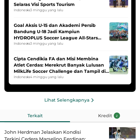
Selaras Visi Sports Tourism
Indonesia
3 minggu yang lalu
Goal Aksis U-15 dan Akademi Persib
Bandung U-18 Jadi Kampiun
HYDROPLUS Soccer League All-Stars
2025/2026
Indonesia
3 minggu yang lalu
Cipta Cendikia FA dan Misi Membina
Atlet Cerdas: Merekrut Banyak Lulusan
MilkLife Soccer Challenge dan Tampil di
HYDROPLUS Soccer League
Indonesia
4 minggu yang lalu
Lihat Selengkapnya
Terkait
Kredit
2
John Herdman Jelaskan Kondisi
Terkini Cedera Marselino Ferdinan: