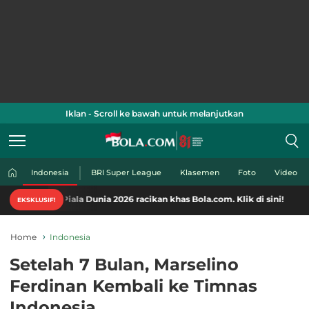
Iklan - Scroll ke bawah untuk melanjutkan
Indonesia
BRI Super League
Klasemen
Foto
Video
iala Dunia 2026 racikan khas Bola.com. Klik di sini!
EKSKLUSIF!
Home
Indonesia
Setelah 7 Bulan, Marselino
Ferdinan Kembali ke Timnas
Indonesia