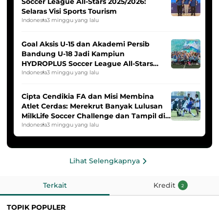
Soccer League All-Stars 2025/2026:
Selaras Visi Sports Tourism
Indonesia
3 minggu yang lalu
Goal Aksis U-15 dan Akademi Persib
Bandung U-18 Jadi Kampiun
HYDROPLUS Soccer League All-Stars
2025/2026
Indonesia
3 minggu yang lalu
Cipta Cendikia FA dan Misi Membina
Atlet Cerdas: Merekrut Banyak Lulusan
MilkLife Soccer Challenge dan Tampil di
HYDROPLUS Soccer League
Indonesia
3 minggu yang lalu
Lihat Selengkapnya
Terkait
Kredit
2
TOPIK POPULER