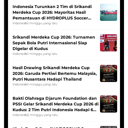
Indonesia Turunkan 2 Tim di Srikandi
Merdeka Cup 2026: Mayoritas Hasil
Pemantauan di HYDROPLUS Soccer
League
Indonesia
1 minggu yang lalu
Srikandi Merdeka Cup 2026: Turnamen
Sepak Bola Putri Internasional Siap
Digelar di Kudus
Indonesia
1 minggu yang lalu
Hasil Drawing Srikandi Merdeka Cup
2026: Garuda Pertiwi Bertemu Malaysia,
Putri Nusantara Hadapi Thailand
Indonesia
1 minggu yang lalu
Bakti Olahraga Djarum Foundation dan
PSSI Gelar Srikandi Merdeka Cup 2026 di
Kudus: 2 Tim Putri Indonesia Hadapi 6
Tim Asia
Indonesia
2 minggu yang lalu