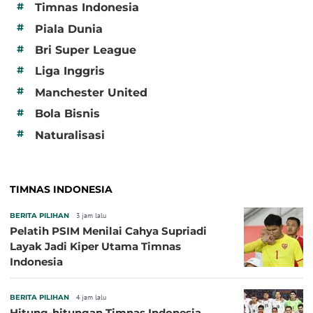
#
Timnas Indonesia
#
Piala Dunia
#
Bri Super League
#
Liga Inggris
#
Manchester United
#
Bola Bisnis
#
Naturalisasi
TIMNAS INDONESIA
BERITA PILIHAN
3 jam lalu
Pelatih PSIM Menilai Cahya Supriadi
Layak Jadi Kiper Utama Timnas
Indonesia
BERITA PILIHAN
4 jam lalu
Hitung-hitungan Timnas Indonesia