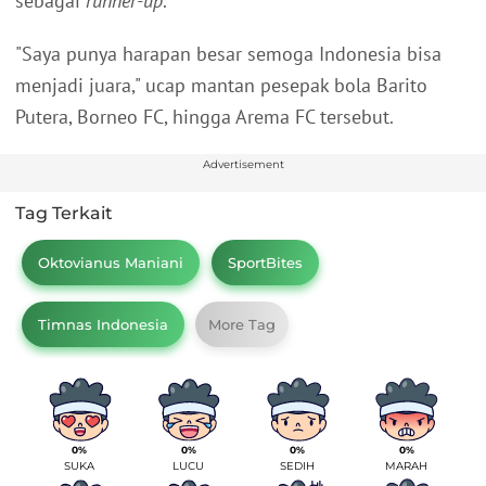
sebagai
runner-up
.
"Saya punya harapan besar semoga Indonesia bisa
menjadi juara," ucap mantan pesepak bola Barito
Putera, Borneo FC, hingga Arema FC tersebut.
Advertisement
Tag Terkait
Oktovianus Maniani
SportBites
Timnas Indonesia
More Tag
0%
0%
0%
0%
SUKA
LUCU
SEDIH
MARAH