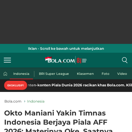
Iklan - Scroll ke bawah untuk melanjutkan
Indonesia
BRI Super League
Klasemen
Foto
Video
onten-konten Piala Dunia 2026 racikan khas Bola.com. Klik di sini!
EKSKLUSIF!
Bola.com
Indonesia
Okto Maniani Yakin Timnas
Indonesia Berjaya Piala AFF
2026: Materinya Oke, Saatnya