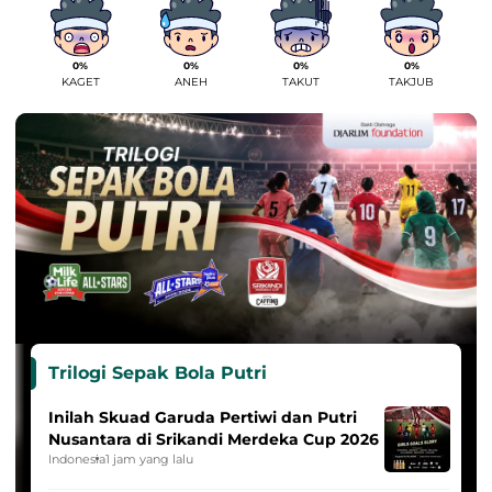
0%
0%
0%
0%
KAGET
ANEH
TAKUT
TAKJUB
Trilogi Sepak Bola Putri
Inilah Skuad Garuda Pertiwi dan Putri
Nusantara di Srikandi Merdeka Cup 2026
Indonesia
1 jam yang lalu