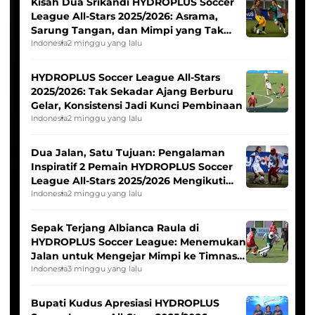
Kisah Dua Srikandi HYDROPLUS Soccer
League All-Stars 2025/2026: Asrama,
Sarung Tangan, dan Mimpi yang Tak
Pernah Padam
Indonesia
2 minggu yang lalu
HYDROPLUS Soccer League All-Stars
2025/2026: Tak Sekadar Ajang Berburu
Gelar, Konsistensi Jadi Kunci Pembinaan
Indonesia
2 minggu yang lalu
Dua Jalan, Satu Tujuan: Pengalaman
Inspiratif 2 Pemain HYDROPLUS Soccer
League All-Stars 2025/2026 Mengikuti
Seleksi Timnas Indonesia Putri
Indonesia
2 minggu yang lalu
Sepak Terjang Albianca Raula di
HYDROPLUS Soccer League: Menemukan
Jalan untuk Mengejar Mimpi ke Timnas
Indonesia Putri
Indonesia
3 minggu yang lalu
Bupati Kudus Apresiasi HYDROPLUS