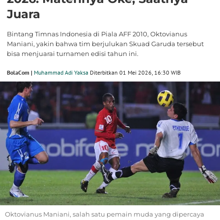
Juara
Bintang Timnas Indonesia di Piala AFF 2010, Oktovianus
Maniani, yakin bahwa tim berjulukan Skuad Garuda tersebut
bisa menjuarai turnamen edisi tahun ini.
BolaCom |
Muhammad Adi Yaksa
Diterbitkan 01 Mei 2026, 16:30 WIB
Oktovianus Maniani, salah satu pemain muda yang dipercaya