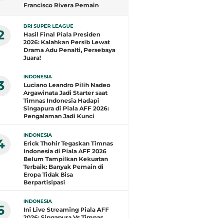
Francisco Rivera Pemain
Terbaik, Arlyansyah Bersinar,
Gustavo Henrique Top Skor
BRI SUPER LEAGUE
2
Hasil Final Piala Presiden
2026: Kalahkan Persib Lewat
Drama Adu Penalti, Persebaya
Juara!
INDONESIA
3
Luciano Leandro Pilih Nadeo
Argawinata Jadi Starter saat
Timnas Indonesia Hadapi
Singapura di Piala AFF 2026:
Pengalaman Jadi Kunci
INDONESIA
4
Erick Thohir Tegaskan Timnas
Indonesia di Piala AFF 2026
Belum Tampilkan Kekuatan
Terbaik: Banyak Pemain di
Eropa Tidak Bisa
Berpartisipasi
INDONESIA
5
Ini Live Streaming Piala AFF
2026: Singapura Vs Timnas