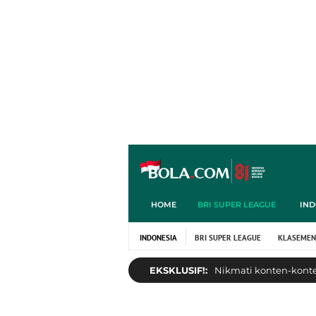
HOME
BRI SUPER LEAGUE
IND
INDONESIA
BRI SUPER LEAGUE
KLASEMEN
EKSKLUSIF!:
Nikmati konten-konten