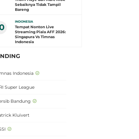
Sebaiknya Tidak Tampil
Bareng
INDONESIA
10
Tempat Nonton Live
Streaming Piala AFF 2026:
Singapura Vs Timnas
Indonesia
ENDING
imnas Indonesia
RI Super League
ersib Bandung
trick Kluivert
SSI