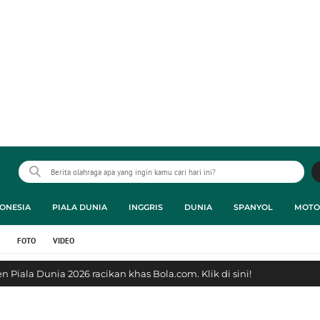
ONESIA
PIALA DUNIA
INGGRIS
DUNIA
SPANYOL
MOTO
FOTO
VIDEO
 Piala Dunia 2026 racikan khas Bola.com. Klik di sini!