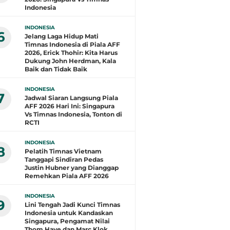
Indonesia
INDONESIA
6
Jelang Laga Hidup Mati
Timnas Indonesia di Piala AFF
2026, Erick Thohir: Kita Harus
Dukung John Herdman, Kala
Baik dan Tidak Baik
INDONESIA
7
Jadwal Siaran Langsung Piala
AFF 2026 Hari Ini: Singapura
Vs Timnas Indonesia, Tonton di
RCTI
INDONESIA
8
Pelatih Timnas Vietnam
Tanggapi Sindiran Pedas
Justin Hubner yang Dianggap
Remehkan Piala AFF 2026
INDONESIA
9
Lini Tengah Jadi Kunci Timnas
Indonesia untuk Kandaskan
Singapura, Pengamat Nilai
Thom Haye dan Marc Klok