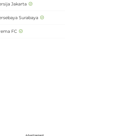
rsija Jakarta
ersebaya Surabaya
rema FC
Advertisement