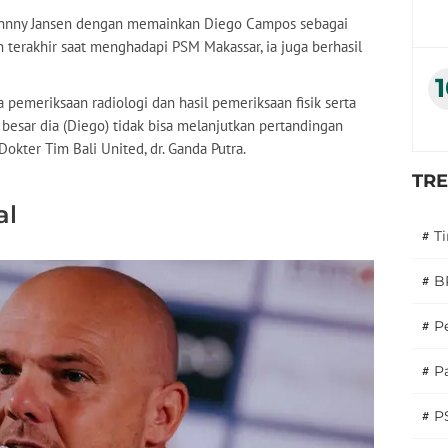
Johnny Jansen dengan memainkan Diego Campos sebagai
an terakhir saat menghadapi PSM Makassar, ia juga berhasil
pemeriksaan radiologi dan hasil pemeriksaan fisik serta
esar dia (Diego) tidak bisa melanjutkan pertandingan
okter Tim Bali United, dr. Ganda Putra.
TR
al
#
T
#
B
#
P
#
Pa
#
P