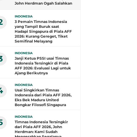
John Herdman Ogah Salahkan
Wasit dan Puji Singapura
INDONESIA
2
3 Pemain Timnas Indonesia
yang Tampil Buruk saat
Hadapi Singapura di Piala AFF
2026: Kurang Gereget, Tiket
Semifinal Melayang
INDONESIA
3
Janji Ketua PSSI usai Timnas
Indonesia Tersingkir di Piala
AFF 2026: Evaluasi Lagi untuk
Ajang Berikutnya
INDONESIA
4
Usai Singkirkan Timnas
Indonesia dari Piala AFF 2026,
Eks Bek Madura United
Bongkar Filosofi Singapura
INDONESIA
5
Timnas Indonesia Tersingkir
dari Piala AFF 2026, John
Herdman: Kami Sudah
Mengerahkan Segalanya