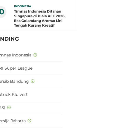
INDONESIA
10
Timnas Indonesia Ditahan
Singapura di Piala AFF 2026,
Eks Gelandang Arema: Lini
Tengah Kurang Kreatif
ENDING
imnas Indonesia
RI Super League
ersib Bandung
trick Kluivert
SSI
rsija Jakarta