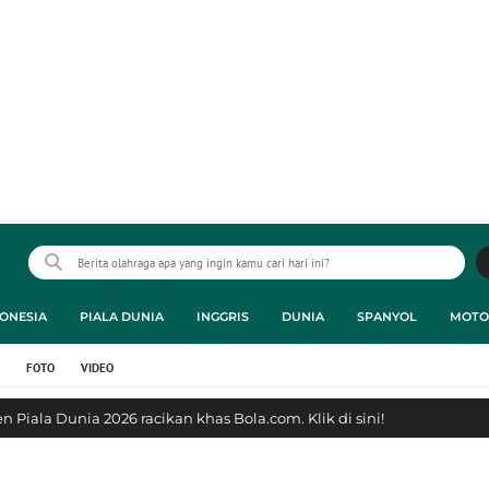
ONESIA
PIALA DUNIA
INGGRIS
DUNIA
SPANYOL
MOTO
FOTO
VIDEO
 Piala Dunia 2026 racikan khas Bola.com. Klik di sini!