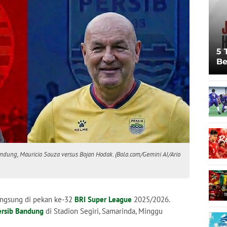
5 
Be
Pi
Sp
Ju
 Bandung, Mauricio Souza versus Bojan Hodak. (Bola.com/Gemini AI/Ario
angsung di pekan ke-32
BRI Super League
2025/2026.
ersib Bandung
di Stadion Segiri, Samarinda, Minggu