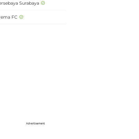
ersebaya Surabaya
rema FC
Advertisement