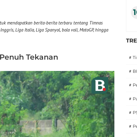
uk mendapatkan berita-berita terbaru tentang Timnas
nggris, Liga Italia, Liga Spanyol, bola voli, MotoGP, hingga
TR
 Penuh Tekanan
#
T
#
B
#
P
#
Pa
#
P
#
Pe