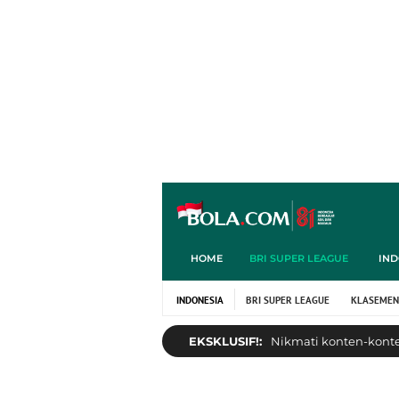
HOME
BRI SUPER LEAGUE
IND
INDONESIA
BRI SUPER LEAGUE
KLASEMEN
EKSKLUSIF!:
Nikmati konten-konten