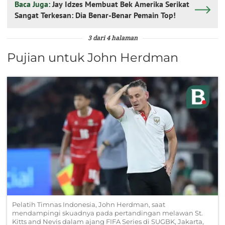
Baca Juga:
Jay Idzes Membuat Bek Amerika Serikat
Sangat Terkesan: Dia Benar-Benar Pemain Top!
3 dari 4 halaman
Pujian untuk John Herdman
Pelatih Timnas Indonesia, John Herdman, saat
mendampingi skuadnya pada pertandingan melawan St.
Kitts and Nevis dalam ajang FIFA Series di SUGBK, Jakarta,