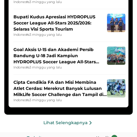
Indonesia Putri
Indonesia
3 minggu yang lalu
Bupati Kudus Apresiasi HYDROPLUS
Soccer League All-Stars 2025/2026:
Selaras Visi Sports Tourism
Indonesia
3 minggu yang lalu
Goal Aksis U-15 dan Akademi Persib
Bandung U-18 Jadi Kampiun
HYDROPLUS Soccer League All-Stars
2025/2026
Indonesia
3 minggu yang lalu
Cipta Cendikia FA dan Misi Membina
Atlet Cerdas: Merekrut Banyak Lulusan
MilkLife Soccer Challenge dan Tampil di
HYDROPLUS Soccer League
Indonesia
3 minggu yang lalu
Lihat Selengkapnya