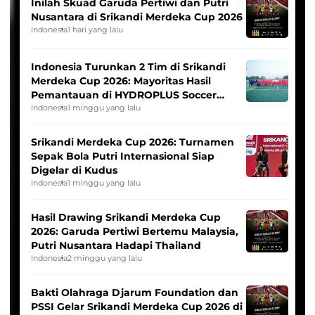
Inilah Skuad Garuda Pertiwi dan Putri
Nusantara di Srikandi Merdeka Cup 2026
Indonesia
1 hari yang lalu
Indonesia Turunkan 2 Tim di Srikandi
Merdeka Cup 2026: Mayoritas Hasil
Pemantauan di HYDROPLUS Soccer
League
Indonesia
1 minggu yang lalu
Srikandi Merdeka Cup 2026: Turnamen
Sepak Bola Putri Internasional Siap
Digelar di Kudus
Indonesia
1 minggu yang lalu
Hasil Drawing Srikandi Merdeka Cup
2026: Garuda Pertiwi Bertemu Malaysia,
Putri Nusantara Hadapi Thailand
Indonesia
2 minggu yang lalu
Bakti Olahraga Djarum Foundation dan
PSSI Gelar Srikandi Merdeka Cup 2026 di