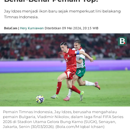
Jay Idzes menjadi ikon baru sejak memperkuat lini belakang
Timnas Indonesia.
BolaCom |
Hery Kurniawan
Diterbitkan 09 Mei 2026, 20:15 WIB
Pemain Timnas Indonesia, Jay Idzes, berusaha mengahalau
pemain Bulgaria, Vladimir Nikolov, dalam laga final FIFA Series
2026 di Stadion Utama Gelora Bung Karno (SUGK), Senayan,
Jakarta, Senin (30/03/2026). (Bola.com/M Iqbal Ichsan)