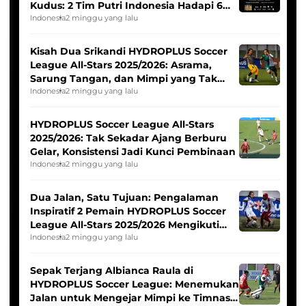
Kudus: 2 Tim Putri Indonesia Hadapi 6
Tim Asia
Indonesia
2 minggu yang lalu
Kisah Dua Srikandi HYDROPLUS Soccer
League All-Stars 2025/2026: Asrama,
Sarung Tangan, dan Mimpi yang Tak
Pernah Padam
Indonesia
2 minggu yang lalu
HYDROPLUS Soccer League All-Stars
2025/2026: Tak Sekadar Ajang Berburu
Gelar, Konsistensi Jadi Kunci Pembinaan
Indonesia
2 minggu yang lalu
Dua Jalan, Satu Tujuan: Pengalaman
Inspiratif 2 Pemain HYDROPLUS Soccer
League All-Stars 2025/2026 Mengikuti
Seleksi Timnas Indonesia Putri
Indonesia
2 minggu yang lalu
Sepak Terjang Albianca Raula di
HYDROPLUS Soccer League: Menemukan
Jalan untuk Mengejar Mimpi ke Timnas