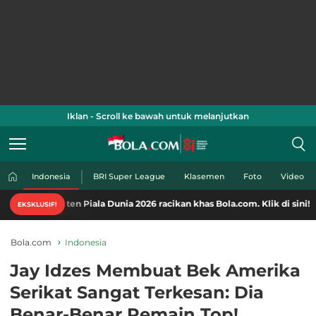
Iklan - Scroll ke bawah untuk melanjutkan
Indonesia
BRI Super League
Klasemen
Foto
Video
en Piala Dunia 2026 racikan khas Bola.com. Klik di sini!
EKSKLUSIF!
Bola.com
Indonesia
Jay Idzes Membuat Bek Amerika
Serikat Sangat Terkesan: Dia
Benar-Benar Pemain Top!