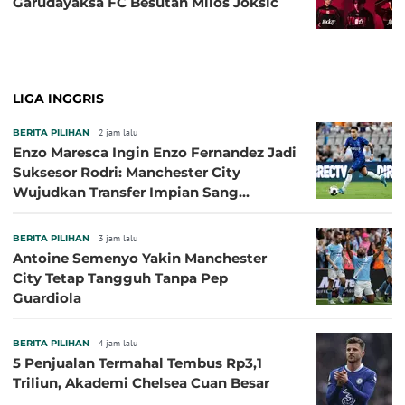
Garudayaksa FC Besutan Milos Joksic
LIGA INGGRIS
BERITA PILIHAN
2 jam lalu
Enzo Maresca Ingin Enzo Fernandez Jadi
Suksesor Rodri: Manchester City
Wujudkan Transfer Impian Sang
Pelatih?
BERITA PILIHAN
3 jam lalu
Antoine Semenyo Yakin Manchester
City Tetap Tangguh Tanpa Pep
Guardiola
BERITA PILIHAN
4 jam lalu
5 Penjualan Termahal Tembus Rp3,1
Triliun, Akademi Chelsea Cuan Besar