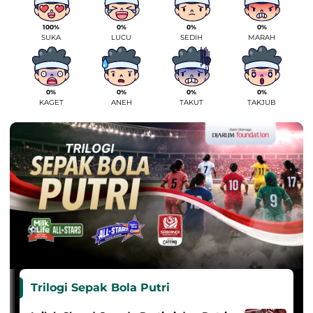
100%
0%
0%
0%
SUKA
LUCU
SEDIH
MARAH
0%
0%
0%
0%
KAGET
ANEH
TAKUT
TAKJUB
Trilogi Sepak Bola Putri