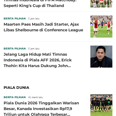
Seperti King's Cup di Thailand
BERITA PILIHAN
5 jam lalu
Maarten Paes Masih Jadi Starter, Ajax
Libas Shelbourne di Conference League
BERITA PILIHAN
5 jam lalu
Jelang Laga Hidup Mati Timnas
Indonesia di Piala AFF 2026, Erick
Thohir: Kita Harus Dukung John
Herdman, Kala Baik dan Tidak Baik
PIALA DUNIA
BERITA PILIHAN
41 menit lalu
Piala Dunia 2026 Tinggalkan Warisan
Besar, Kanada Investasikan Rp17,9
Triliun untuk Olahraga Terbesar