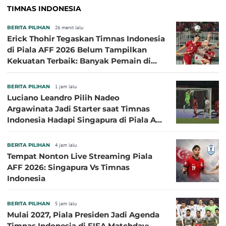
TIMNAS INDONESIA
BERITA PILIHAN
26 menit lalu
Erick Thohir Tegaskan Timnas Indonesia
di Piala AFF 2026 Belum Tampilkan
Kekuatan Terbaik: Banyak Pemain di
Eropa Tidak Bisa Berpartisipasi
BERITA PILIHAN
1 jam lalu
Luciano Leandro Pilih Nadeo
Argawinata Jadi Starter saat Timnas
Indonesia Hadapi Singapura di Piala AFF
2026: Pengalaman Jadi Kunci
BERITA PILIHAN
4 jam lalu
Tempat Nonton Live Streaming Piala
AFF 2026: Singapura Vs Timnas
Indonesia
BERITA PILIHAN
5 jam lalu
Mulai 2027, Piala Presiden Jadi Agenda
Timnas Indonesia di FIFA Matchday: