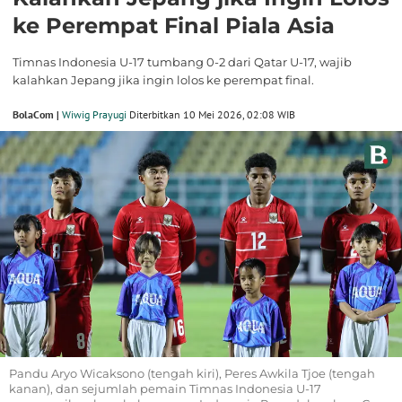
ke Perempat Final Piala Asia
Timnas Indonesia U-17 tumbang 0-2 dari Qatar U-17, wajib
kalahkan Jepang jika ingin lolos ke perempat final.
BolaCom |
Wiwig Prayugi
Diterbitkan 10 Mei 2026, 02:08 WIB
Pandu Aryo Wicaksono (tengah kiri), Peres Awkila Tjoe (tengah
kanan), dan sejumlah pemain Timnas Indonesia U-17