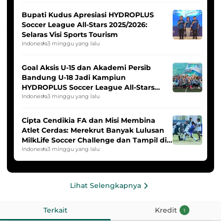
Bupati Kudus Apresiasi HYDROPLUS
Soccer League All-Stars 2025/2026:
Selaras Visi Sports Tourism
Indonesia
3 minggu yang lalu
Goal Aksis U-15 dan Akademi Persib
Bandung U-18 Jadi Kampiun
HYDROPLUS Soccer League All-Stars
2025/2026
Indonesia
3 minggu yang lalu
Cipta Cendikia FA dan Misi Membina
Atlet Cerdas: Merekrut Banyak Lulusan
MilkLife Soccer Challenge dan Tampil di
HYDROPLUS Soccer League
Indonesia
3 minggu yang lalu
Lihat Selengkapnya
Terkait
Kredit
1