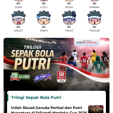
0%
0%
0%
0%
SUKA
LUCU
SEDIH
MARAH
0%
0%
0%
0%
KAGET
ANEH
TAKUT
TAKJUB
Trilogi Sepak Bola Putri
Inilah Skuad Garuda Pertiwi dan Putri
Nusantara di Srikandi Merdeka Cup 2026