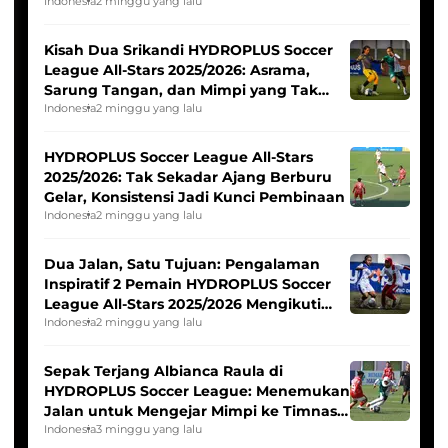
Tim Asia
Indonesia
2 minggu yang lalu
Kisah Dua Srikandi HYDROPLUS Soccer
League All-Stars 2025/2026: Asrama,
Sarung Tangan, dan Mimpi yang Tak
Pernah Padam
Indonesia
2 minggu yang lalu
HYDROPLUS Soccer League All-Stars
2025/2026: Tak Sekadar Ajang Berburu
Gelar, Konsistensi Jadi Kunci Pembinaan
Indonesia
2 minggu yang lalu
Dua Jalan, Satu Tujuan: Pengalaman
Inspiratif 2 Pemain HYDROPLUS Soccer
League All-Stars 2025/2026 Mengikuti
Seleksi Timnas Indonesia Putri
Indonesia
2 minggu yang lalu
Sepak Terjang Albianca Raula di
HYDROPLUS Soccer League: Menemukan
Jalan untuk Mengejar Mimpi ke Timnas
Indonesia Putri
Indonesia
3 minggu yang lalu