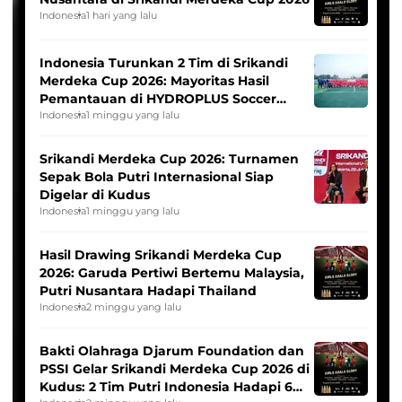
Indonesia
1 hari yang lalu
Indonesia Turunkan 2 Tim di Srikandi
Merdeka Cup 2026: Mayoritas Hasil
Pemantauan di HYDROPLUS Soccer
League
Indonesia
1 minggu yang lalu
Srikandi Merdeka Cup 2026: Turnamen
Sepak Bola Putri Internasional Siap
Digelar di Kudus
Indonesia
1 minggu yang lalu
Hasil Drawing Srikandi Merdeka Cup
2026: Garuda Pertiwi Bertemu Malaysia,
Putri Nusantara Hadapi Thailand
Indonesia
2 minggu yang lalu
Bakti Olahraga Djarum Foundation dan
PSSI Gelar Srikandi Merdeka Cup 2026 di
Kudus: 2 Tim Putri Indonesia Hadapi 6