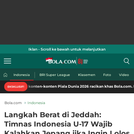
Iklan - Scroll ke bawah untuk melanjutkan
Indonesia
BRI Super League
Klasemen
Foto
Video
i konten-konten Piala Dunia 2026 racikan khas Bola.com. Klik di sini!
EKSKLUSIF!
Bola.com
Indonesia
Langkah Berat di Jeddah:
Timnas Indonesia U-17 Wajib
Kalahkan Jepang jika Ingin Lolos