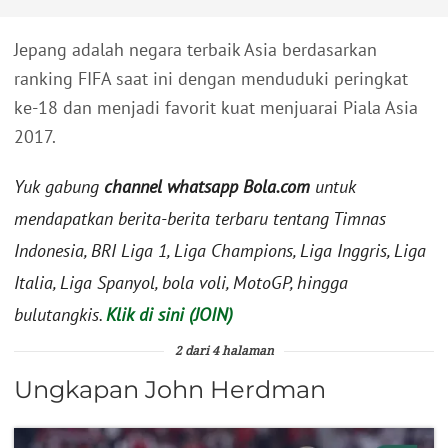
Jepang adalah negara terbaik Asia berdasarkan
ranking FIFA saat ini dengan menduduki peringkat
ke-18 dan menjadi favorit kuat menjuarai Piala Asia
2017.
Yuk gabung
channel whatsapp Bola.com
untuk
mendapatkan berita-berita terbaru tentang Timnas
Indonesia, BRI Liga 1, Liga Champions, Liga Inggris, Liga
Italia, Liga Spanyol, bola voli, MotoGP, hingga
bulutangkis.
Klik di sini (JOIN)
2 dari 4 halaman
Ungkapan John Herdman