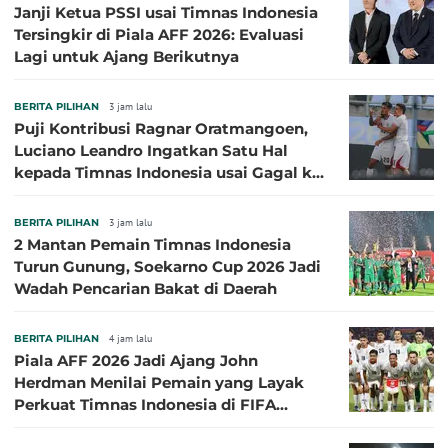
Janji Ketua PSSI usai Timnas Indonesia
Tersingkir di Piala AFF 2026: Evaluasi
Lagi untuk Ajang Berikutnya
BERITA PILIHAN
3 jam lalu
Puji Kontribusi Ragnar Oratmangoen,
Luciano Leandro Ingatkan Satu Hal
kepada Timnas Indonesia usai Gagal ke
Semifinal Piala AFF 2026
BERITA PILIHAN
3 jam lalu
2 Mantan Pemain Timnas Indonesia
Turun Gunung, Soekarno Cup 2026 Jadi
Wadah Pencarian Bakat di Daerah
BERITA PILIHAN
4 jam lalu
Piala AFF 2026 Jadi Ajang John
Herdman Menilai Pemain yang Layak
Perkuat Timnas Indonesia di FIFA
ASEAN Cup 2026