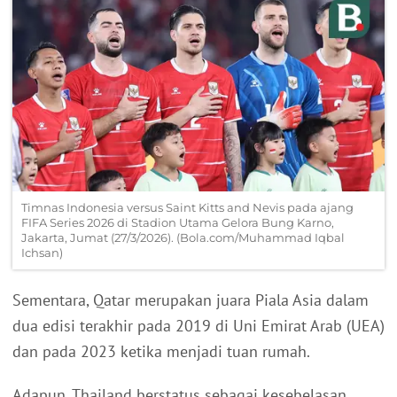
Timnas Indonesia versus Saint Kitts and Nevis pada ajang
FIFA Series 2026 di Stadion Utama Gelora Bung Karno,
Jakarta, Jumat (27/3/2026). (Bola.com/Muhammad Iqbal
Ichsan)
Sementara, Qatar merupakan juara Piala Asia dalam
dua edisi terakhir pada 2019 di Uni Emirat Arab (UEA)
dan pada 2023 ketika menjadi tuan rumah.
Adapun, Thailand berstatus sebagai kesebelasan