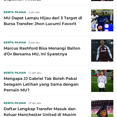
BERITA PILIHAN
4 jam lalu
MU Dapat Lampu Hijau dari 3 Target di
Bursa Transfer: Jhon Lucumi Favorit
BERITA PILIHAN
8 jam lalu
Marcus Rashford Bisa Menangi Ballon
d'Or Bersama MU, Ini Syaratnya
BERITA PILIHAN
11 jam lalu
Mengapa JJ Gabriel Tak Boleh Pakai
Seragam Latihan yang Sama dengan
Pemain MU?
BERITA PILIHAN
19 jam lalu
Daftar Lengkap Transfer Masuk dan
Keluar Manchester United di Musim