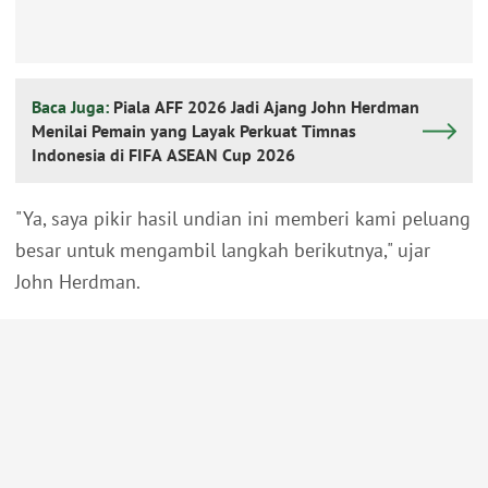
Baca Juga:
Piala AFF 2026 Jadi Ajang John Herdman
Menilai Pemain yang Layak Perkuat Timnas
Indonesia di FIFA ASEAN Cup 2026
"Ya, saya pikir hasil undian ini memberi kami peluang
besar untuk mengambil langkah berikutnya," ujar
John Herdman.