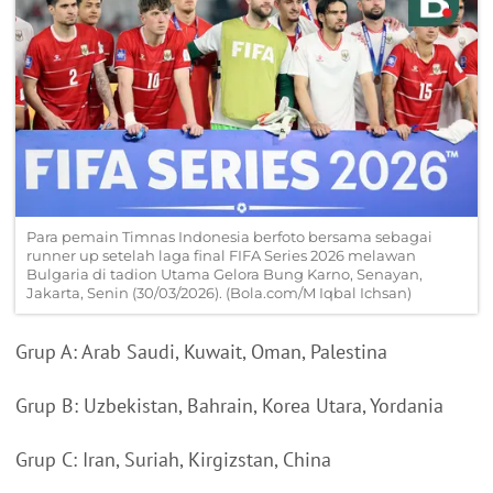
Para pemain Timnas Indonesia berfoto bersama sebagai
runner up setelah laga final FIFA Series 2026 melawan
Bulgaria di tadion Utama Gelora Bung Karno, Senayan,
Jakarta, Senin (30/03/2026). (Bola.com/M Iqbal Ichsan)
Grup A: Arab Saudi, Kuwait, Oman, Palestina
Grup B: Uzbekistan, Bahrain, Korea Utara, Yordania
Grup C: Iran, Suriah, Kirgizstan, China