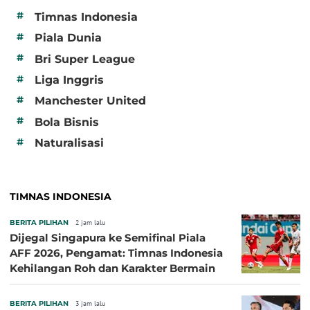
#
Timnas Indonesia
#
Piala Dunia
#
Bri Super League
#
Liga Inggris
#
Manchester United
#
Bola Bisnis
#
Naturalisasi
TIMNAS INDONESIA
BERITA PILIHAN
2 jam lalu
Dijegal Singapura ke Semifinal Piala
AFF 2026, Pengamat: Timnas Indonesia
Kehilangan Roh dan Karakter Bermain
BERITA PILIHAN
3 jam lalu