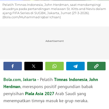
Pelatih Timnas Indonesia, John Herdman, saat mendampingi
skuadnya pada pertandingan melawan St. Kitts and Nevis dalam
ajang FIFA Series di SUGBK, Jakarta, Jumat (27-3-2026).
(Bola.com/Muhammad Iqbal Ichsan)
Advertisement
Bola.com, Jakarta -
Pelatih
Timnas Indonesia
,
John
Herdman
, merespons positif pengundian babak
penyisihan
Piala Asia 2027
Arab Saudi yang
menempatkan timnya masuk ke grup neraka.