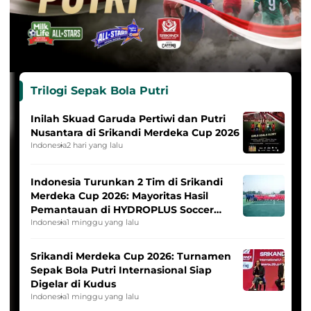
Trilogi Sepak Bola Putri
Inilah Skuad Garuda Pertiwi dan Putri
Nusantara di Srikandi Merdeka Cup 2026
Indonesia
2 hari yang lalu
Indonesia Turunkan 2 Tim di Srikandi
Merdeka Cup 2026: Mayoritas Hasil
Pemantauan di HYDROPLUS Soccer
League
Indonesia
1 minggu yang lalu
Srikandi Merdeka Cup 2026: Turnamen
Sepak Bola Putri Internasional Siap
Digelar di Kudus
Indonesia
1 minggu yang lalu