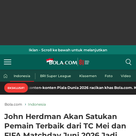
Iklan - Scroll ke bawah untuk melanjutkan
Indonesia
BRI Super League
Klasemen
Foto
Video
 konten-konten Piala Dunia 2026 racikan khas Bola.com. Klik di sini!
EKSKLUSIF!
Bola.com
Indonesia
John Herdman Akan Satukan
Pemain Terbaik dari TC Mei dan
FIFA Matchday Juni 2026 Jadi