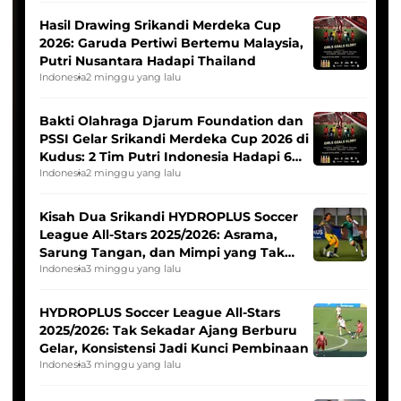
Hasil Drawing Srikandi Merdeka Cup
2026: Garuda Pertiwi Bertemu Malaysia,
Putri Nusantara Hadapi Thailand
Indonesia
2 minggu yang lalu
Bakti Olahraga Djarum Foundation dan
PSSI Gelar Srikandi Merdeka Cup 2026 di
Kudus: 2 Tim Putri Indonesia Hadapi 6
Tim Asia
Indonesia
2 minggu yang lalu
Kisah Dua Srikandi HYDROPLUS Soccer
League All-Stars 2025/2026: Asrama,
Sarung Tangan, dan Mimpi yang Tak
Pernah Padam
Indonesia
3 minggu yang lalu
HYDROPLUS Soccer League All-Stars
2025/2026: Tak Sekadar Ajang Berburu
Gelar, Konsistensi Jadi Kunci Pembinaan
Indonesia
3 minggu yang lalu