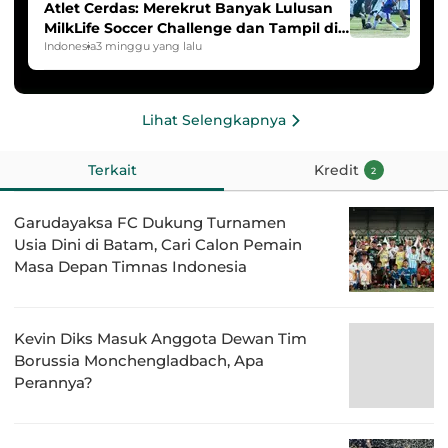
Atlet Cerdas: Merekrut Banyak Lulusan
MilkLife Soccer Challenge dan Tampil di
HYDROPLUS Soccer League
Indonesia
3 minggu yang lalu
Lihat Selengkapnya
Terkait
Kredit
2
Garudayaksa FC Dukung Turnamen
Usia Dini di Batam, Cari Calon Pemain
Masa Depan Timnas Indonesia
Kevin Diks Masuk Anggota Dewan Tim
Borussia Monchengladbach, Apa
Perannya?