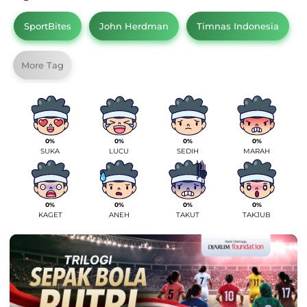
SportBites
John Herdman
Timnas Indonesia
More Tag
0%
0%
0%
0%
SUKA
LUCU
SEDIH
MARAH
0%
0%
0%
0%
KAGET
ANEH
TAKUT
TAKJUB