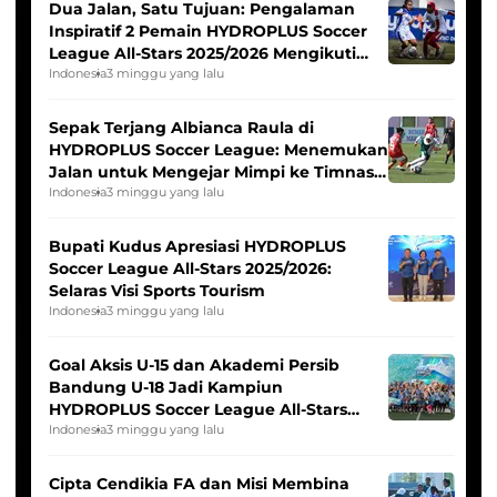
Dua Jalan, Satu Tujuan: Pengalaman
Inspiratif 2 Pemain HYDROPLUS Soccer
League All-Stars 2025/2026 Mengikuti
Seleksi Timnas Indonesia Putri
Indonesia
3 minggu yang lalu
Sepak Terjang Albianca Raula di
HYDROPLUS Soccer League: Menemukan
Jalan untuk Mengejar Mimpi ke Timnas
Indonesia Putri
Indonesia
3 minggu yang lalu
Bupati Kudus Apresiasi HYDROPLUS
Soccer League All-Stars 2025/2026:
Selaras Visi Sports Tourism
Indonesia
3 minggu yang lalu
Goal Aksis U-15 dan Akademi Persib
Bandung U-18 Jadi Kampiun
HYDROPLUS Soccer League All-Stars
2025/2026
Indonesia
3 minggu yang lalu
Cipta Cendikia FA dan Misi Membina