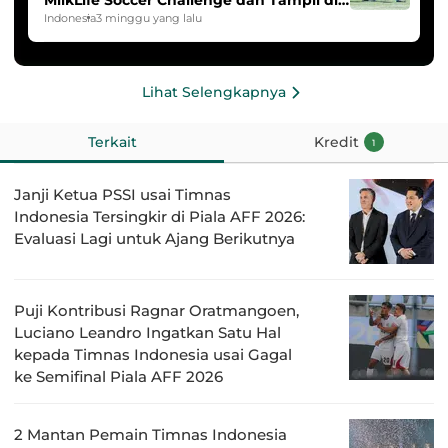
HYDROPLUS Soccer League
Indonesia
3 minggu yang lalu
Lihat Selengkapnya
Terkait
Kredit
1
Janji Ketua PSSI usai Timnas
Indonesia Tersingkir di Piala AFF 2026:
Evaluasi Lagi untuk Ajang Berikutnya
Puji Kontribusi Ragnar Oratmangoen,
Luciano Leandro Ingatkan Satu Hal
kepada Timnas Indonesia usai Gagal
ke Semifinal Piala AFF 2026
2 Mantan Pemain Timnas Indonesia