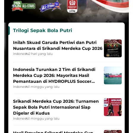
Trilogi Sepak Bola Putri
Inilah Skuad Garuda Pertiwi dan Putri
Nusantara di Srikandi Merdeka Cup 2026
Indonesia
2 hari yang lalu
Indonesia Turunkan 2 Tim di Srikandi
Merdeka Cup 2026: Mayoritas Hasil
Pemantauan di HYDROPLUS Soccer
League
Indonesia
1 minggu yang lalu
Srikandi Merdeka Cup 2026: Turnamen
Sepak Bola Putri Internasional Siap
Digelar di Kudus
Indonesia
1 minggu yang lalu
Hasil Drawing Srikandi Merdeka Cup