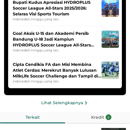
Bupati Kudus Apresiasi HYDROPLUS
Soccer League All-Stars 2025/2026:
Selaras Visi Sports Tourism
Indonesia
3 minggu yang lalu
Goal Aksis U-15 dan Akademi Persib
Bandung U-18 Jadi Kampiun
HYDROPLUS Soccer League All-Stars
2025/2026
Indonesia
3 minggu yang lalu
Cipta Cendikia FA dan Misi Membina
Atlet Cerdas: Merekrut Banyak Lulusan
MilkLife Soccer Challenge dan Tampil di
HYDROPLUS Soccer League
Indonesia
3 minggu yang lalu
Lihat Selengkapnya
Terkait
Kredit
2