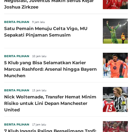
Negosiasi, Juventus Makin Serius Kejar
Joshua Zirkzee
BERITA PILIHAN
9 jam lalu
Satu Pemain Menuju Celta Vigo, MU
Sepakati Pinjaman Semusim
BERITA PILIHAN
10 jam lalu
5 Klub yang Bisa Selamatkan Karier
Marcus Rashford: Arsenal hingga Bayern
Munchen
BERITA PILIHAN
13 jam lalu
Nick Woltemade, Transfer Hemat Minim
Risiko untuk Lini Depan Manchester
United
BERITA PILIHAN
17 jam lalu
7 Klub Inggris Paling Bergelimang Trofi: