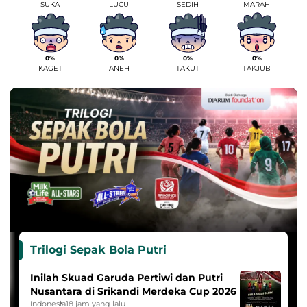
SUKA
LUCU
SEDIH
MARAH
0%
0%
0%
0%
KAGET
ANEH
TAKUT
TAKJUB
Trilogi Sepak Bola Putri
Inilah Skuad Garuda Pertiwi dan Putri
Nusantara di Srikandi Merdeka Cup 2026
Indonesia
18 jam yang lalu