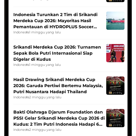
Indonesia Turunkan 2 Tim di Srikandi
Merdeka Cup 2026: Mayoritas Hasil
Pemantauan di HYDROPLUS Soccer
League
Indonesia
1 minggu yang lalu
Srikandi Merdeka Cup 2026: Turnamen
Sepak Bola Putri Internasional Siap
Digelar di Kudus
Indonesia
1 minggu yang lalu
Hasil Drawing Srikandi Merdeka Cup
2026: Garuda Pertiwi Bertemu Malaysia,
Putri Nusantara Hadapi Thailand
Indonesia
2 minggu yang lalu
Bakti Olahraga Djarum Foundation dan
PSSI Gelar Srikandi Merdeka Cup 2026 di
Kudus: 2 Tim Putri Indonesia Hadapi 6
Tim Asia
Indonesia
2 minggu yang lalu