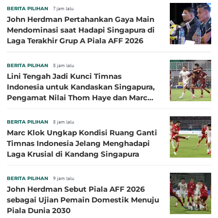
BERITA PILIHAN
7 jam lalu
John Herdman Pertahankan Gaya Main
Mendominasi saat Hadapi Singapura di
Laga Terakhir Grup A Piala AFF 2026
BERITA PILIHAN
8 jam lalu
Lini Tengah Jadi Kunci Timnas
Indonesia untuk Kandaskan Singapura,
Pengamat Nilai Thom Haye dan Marc
Klok Sebaiknya Tidak Tampil Bareng
BERITA PILIHAN
8 jam lalu
Marc Klok Ungkap Kondisi Ruang Ganti
Timnas Indonesia Jelang Menghadapi
Laga Krusial di Kandang Singapura
BERITA PILIHAN
9 jam lalu
John Herdman Sebut Piala AFF 2026
sebagai Ujian Pemain Domestik Menuju
Piala Dunia 2030