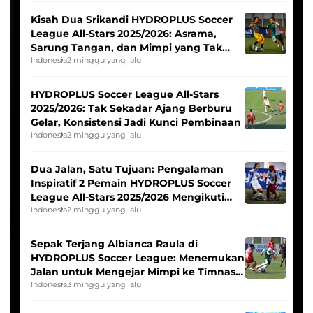
Kisah Dua Srikandi HYDROPLUS Soccer
League All-Stars 2025/2026: Asrama,
Sarung Tangan, dan Mimpi yang Tak
Pernah Padam
Indonesia
2 minggu yang lalu
HYDROPLUS Soccer League All-Stars
2025/2026: Tak Sekadar Ajang Berburu
Gelar, Konsistensi Jadi Kunci Pembinaan
Indonesia
2 minggu yang lalu
Dua Jalan, Satu Tujuan: Pengalaman
Inspiratif 2 Pemain HYDROPLUS Soccer
League All-Stars 2025/2026 Mengikuti
Seleksi Timnas Indonesia Putri
Indonesia
2 minggu yang lalu
Sepak Terjang Albianca Raula di
HYDROPLUS Soccer League: Menemukan
Jalan untuk Mengejar Mimpi ke Timnas
Indonesia Putri
Indonesia
3 minggu yang lalu