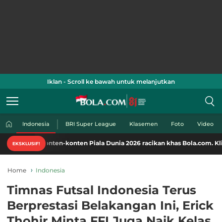
Iklan - Scroll ke bawah untuk melanjutkan
Indonesia
BRI Super League
Klasemen
Foto
Video
onten-konten Piala Dunia 2026 racikan khas Bola.com. Klik di sini!
EKSKLUSIF!
Home
Indonesia
Timnas Futsal Indonesia Terus
Berprestasi Belakangan Ini, Erick
Thohir Minta FFI Juga Naik Kelas