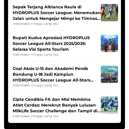
Sepak Terjang Albianca Raula di
HYDROPLUS Soccer League: Menemukan
Jalan untuk Mengejar Mimpi ke Timnas
Indonesia Putri
Indonesia
3 minggu yang lalu
Bupati Kudus Apresiasi HYDROPLUS
Soccer League All-Stars 2025/2026:
Selaras Visi Sports Tourism
Indonesia
4 minggu yang lalu
Goal Aksis U-15 dan Akademi Persib
Bandung U-18 Jadi Kampiun
HYDROPLUS Soccer League All-Stars
2025/2026
Indonesia
4 minggu yang lalu
Cipta Cendikia FA dan Misi Membina
Atlet Cerdas: Merekrut Banyak Lulusan
MilkLife Soccer Challenge dan Tampil di
HYDROPLUS Soccer League
Indonesia
4 minggu yang lalu