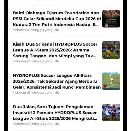
Bakti Olahraga Djarum Foundation dan
PSSI Gelar Srikandi Merdeka Cup 2026 di
Kudus: 2 Tim Putri Indonesia Hadapi 6
Tim Asia
Indonesia
2 minggu yang lalu
Kisah Dua Srikandi HYDROPLUS Soccer
League All-Stars 2025/2026: Asrama,
Sarung Tangan, dan Mimpi yang Tak
Pernah Padam
Indonesia
3 minggu yang lalu
HYDROPLUS Soccer League All-Stars
2025/2026: Tak Sekadar Ajang Berburu
Gelar, Konsistensi Jadi Kunci Pembinaan
Indonesia
3 minggu yang lalu
Dua Jalan, Satu Tujuan: Pengalaman
Inspiratif 2 Pemain HYDROPLUS Soccer
League All-Stars 2025/2026 Mengikuti
Seleksi Timnas Indonesia Putri
Indonesia
3 minggu yang lalu