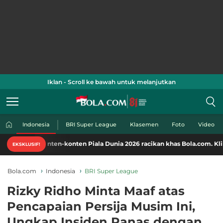
Iklan - Scroll ke bawah untuk melanjutkan
Indonesia
BRI Super League
Klasemen
Foto
Video
onten-konten Piala Dunia 2026 racikan khas Bola.com. Klik di sini!
EKSKLUSIF!
Bola.com
Indonesia
BRI Super League
Rizky Ridho Minta Maaf atas
Pencapaian Persija Musim Ini,
Ungkap Insiden Panas dengan