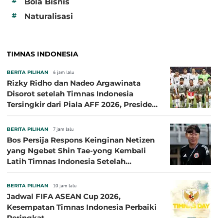
#
Bola Bisnis
#
Naturalisasi
TIMNAS INDONESIA
BERITA PILIHAN
6 jam lalu
Rizky Ridho dan Nadeo Argawinata
Disorot setelah Timnas Indonesia
Tersingkir dari Piala AFF 2026, Presiden
Persija Pasang Badan
BERITA PILIHAN
7 jam lalu
Bos Persija Respons Keinginan Netizen
yang Ngebet Shin Tae-yong Kembali
Latih Timnas Indonesia Setelah
Tersingkir dari Piala AFF 2026
BERITA PILIHAN
10 jam lalu
Jadwal FIFA ASEAN Cup 2026,
Kesempatan Timnas Indonesia Perbaiki
Peringkat