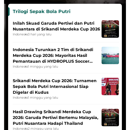
Trilogi Sepak Bola Putri
Inilah Skuad Garuda Pertiwi dan Putri
Nusantara di Srikandi Merdeka Cup 2026
Indonesia
3 hari yang lalu
Indonesia Turunkan 2 Tim di Srikandi
Merdeka Cup 2026: Mayoritas Hasil
Pemantauan di HYDROPLUS Soccer
League
Indonesia
1 minggu yang lalu
Srikandi Merdeka Cup 2026: Turnamen
Sepak Bola Putri Internasional Siap
Digelar di Kudus
Indonesia
1 minggu yang lalu
Hasil Drawing Srikandi Merdeka Cup
2026: Garuda Pertiwi Bertemu Malaysia,
Putri Nusantara Hadapi Thailand
Indonesia
2 minggu yang lalu