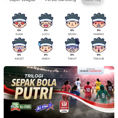
0%
0%
0%
0%
SUKA
LUCU
SEDIH
MARAH
0%
0%
0%
0%
KAGET
ANEH
TAKUT
TAKJUB