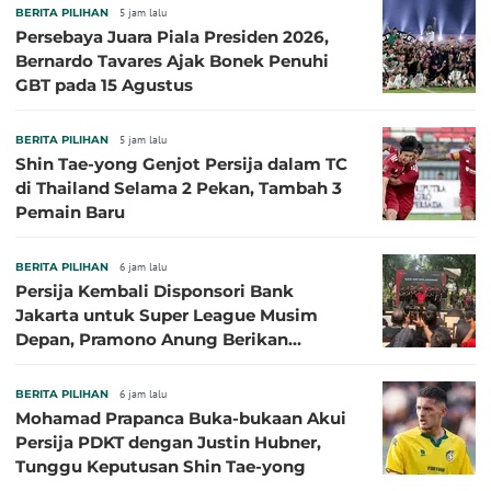
BERITA PILIHAN
5 jam lalu
Persebaya Juara Piala Presiden 2026,
Bernardo Tavares Ajak Bonek Penuhi
GBT pada 15 Agustus
BERITA PILIHAN
5 jam lalu
Shin Tae-yong Genjot Persija dalam TC
di Thailand Selama 2 Pekan, Tambah 3
Pemain Baru
BERITA PILIHAN
6 jam lalu
Persija Kembali Disponsori Bank
Jakarta untuk Super League Musim
Depan, Pramono Anung Berikan
Penjelasan terkait Dukungan BUMD
BERITA PILIHAN
6 jam lalu
Mohamad Prapanca Buka-bukaan Akui
Persija PDKT dengan Justin Hubner,
Tunggu Keputusan Shin Tae-yong