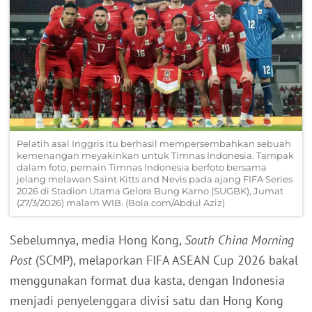
Pelatih asal Inggris itu berhasil mempersembahkan sebuah
kemenangan meyakinkan untuk Timnas Indonesia. Tampak
dalam foto, pemain Timnas Indonesia berfoto bersama
jelang melawan Saint Kitts and Nevis pada ajang FIFA Series
2026 di Stadion Utama Gelora Bung Karno (SUGBK), Jumat
(27/3/2026) malam WIB. (Bola.com/Abdul Aziz)
Sebelumnya, media Hong Kong,
South China Morning
Post
(SCMP), melaporkan FIFA ASEAN Cup 2026 bakal
menggunakan format dua kasta, dengan Indonesia
menjadi penyelenggara divisi satu dan Hong Kong