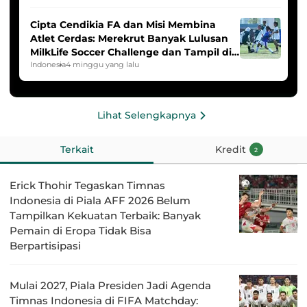
Cipta Cendikia FA dan Misi Membina
Atlet Cerdas: Merekrut Banyak Lulusan
MilkLife Soccer Challenge dan Tampil di
HYDROPLUS Soccer League
Indonesia
4 minggu yang lalu
Lihat Selengkapnya
Terkait
Kredit
2
Erick Thohir Tegaskan Timnas
Indonesia di Piala AFF 2026 Belum
Tampilkan Kekuatan Terbaik: Banyak
Pemain di Eropa Tidak Bisa
Berpartisipasi
Mulai 2027, Piala Presiden Jadi Agenda
Timnas Indonesia di FIFA Matchday: