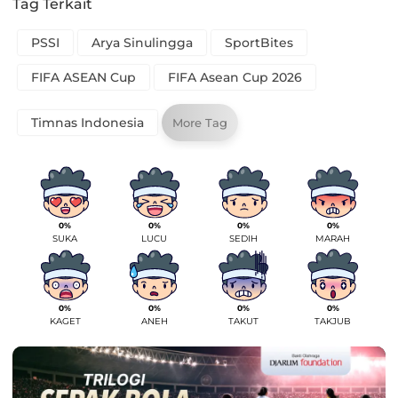
Tag Terkait
PSSI
Arya Sinulingga
SportBites
FIFA ASEAN Cup
FIFA Asean Cup 2026
Timnas Indonesia
More Tag
0%
0%
0%
0%
SUKA
LUCU
SEDIH
MARAH
0%
0%
0%
0%
KAGET
ANEH
TAKUT
TAKJUB