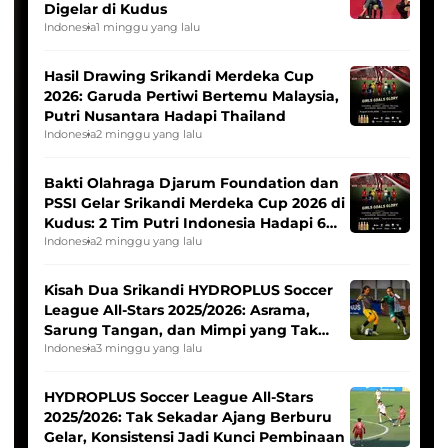
Digelar di Kudus
Indonesia
1 minggu yang lalu
Hasil Drawing Srikandi Merdeka Cup
2026: Garuda Pertiwi Bertemu Malaysia,
Putri Nusantara Hadapi Thailand
Indonesia
2 minggu yang lalu
Bakti Olahraga Djarum Foundation dan
PSSI Gelar Srikandi Merdeka Cup 2026 di
Kudus: 2 Tim Putri Indonesia Hadapi 6
Tim Asia
Indonesia
2 minggu yang lalu
Kisah Dua Srikandi HYDROPLUS Soccer
League All-Stars 2025/2026: Asrama,
Sarung Tangan, dan Mimpi yang Tak
Pernah Padam
Indonesia
3 minggu yang lalu
HYDROPLUS Soccer League All-Stars
2025/2026: Tak Sekadar Ajang Berburu
Gelar, Konsistensi Jadi Kunci Pembinaan