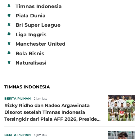
#
Timnas Indonesia
#
Piala Dunia
#
Bri Super League
#
Liga Inggris
#
Manchester United
#
Bola Bisnis
#
Naturalisasi
TIMNAS INDONESIA
BERITA PILIHAN
2 jam lalu
Rizky Ridho dan Nadeo Argawinata
Disorot setelah Timnas Indonesia
Tersingkir dari Piala AFF 2026, Presiden
Persija Pasang Badan
BERITA PILIHAN
3 jam lalu