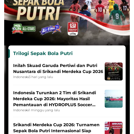
Trilogi Sepak Bola Putri
Inilah Skuad Garuda Pertiwi dan Putri
Nusantara di Srikandi Merdeka Cup 2026
Indonesia
3 hari yang lalu
Indonesia Turunkan 2 Tim di Srikandi
Merdeka Cup 2026: Mayoritas Hasil
Pemantauan di HYDROPLUS Soccer
League
Indonesia
1 minggu yang lalu
Srikandi Merdeka Cup 2026: Turnamen
Sepak Bola Putri Internasional Siap