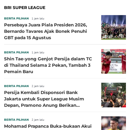
BRI SUPER LEAGUE
BERITA PILIHAN
1 jam lalu
Persebaya Juara Piala Presiden 2026,
Bernardo Tavares Ajak Bonek Penuhi
GBT pada 15 Agustus
BERITA PILIHAN
1 jam lalu
Shin Tae-yong Genjot Persija dalam TC
di Thailand Selama 2 Pekan, Tambah 3
Pemain Baru
BERITA PILIHAN
2 jam lalu
Persija Kembali Disponsori Bank
Jakarta untuk Super League Musim
Depan, Pramono Anung Berikan
Penjelasan terkait Dukungan BUMD
BERITA PILIHAN
2 jam lalu
Mohamad Prapanca Buka-bukaan Akui