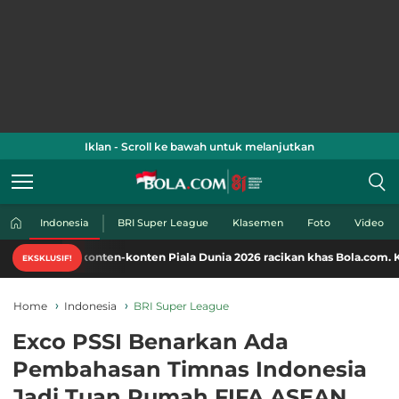
Iklan - Scroll ke bawah untuk melanjutkan
Indonesia
BRI Super League
Klasemen
Foto
Video
 konten-konten Piala Dunia 2026 racikan khas Bola.com. Klik di sini!
EKSKLUSIF!
Home
Indonesia
BRI Super League
Exco PSSI Benarkan Ada
Pembahasan Timnas Indonesia
Jadi Tuan Rumah FIFA ASEAN