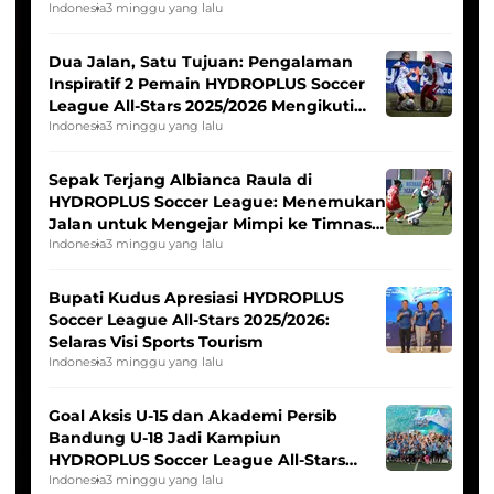
Indonesia
3 minggu yang lalu
Dua Jalan, Satu Tujuan: Pengalaman
Inspiratif 2 Pemain HYDROPLUS Soccer
League All-Stars 2025/2026 Mengikuti
Seleksi Timnas Indonesia Putri
Indonesia
3 minggu yang lalu
Sepak Terjang Albianca Raula di
HYDROPLUS Soccer League: Menemukan
Jalan untuk Mengejar Mimpi ke Timnas
Indonesia Putri
Indonesia
3 minggu yang lalu
Bupati Kudus Apresiasi HYDROPLUS
Soccer League All-Stars 2025/2026:
Selaras Visi Sports Tourism
Indonesia
3 minggu yang lalu
Goal Aksis U-15 dan Akademi Persib
Bandung U-18 Jadi Kampiun
HYDROPLUS Soccer League All-Stars
2025/2026
Indonesia
3 minggu yang lalu