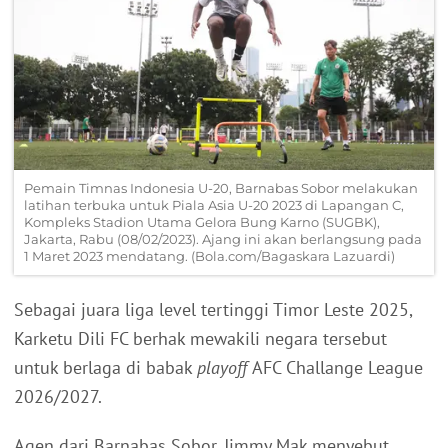
Pemain Timnas Indonesia U-20, Barnabas Sobor melakukan
latihan terbuka untuk Piala Asia U-20 2023 di Lapangan C,
Kompleks Stadion Utama Gelora Bung Karno (SUGBK),
Jakarta, Rabu (08/02/2023). Ajang ini akan berlangsung pada
1 Maret 2023 mendatang. (Bola.com/Bagaskara Lazuardi)
Sebagai juara liga level tertinggi Timor Leste 2025,
Karketu Dili FC berhak mewakili negara tersebut
untuk berlaga di babak
playoff
AFC Challange League
2026/2027.
Agen dari Barnabas Sobor, Jimmy Mak menyebut