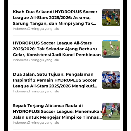
Kisah Dua Srikandi HYDROPLUS Soccer
League All-Stars 2025/2026: Asrama,
Sarung Tangan, dan Mimpi yang Tak
Pernah Padam
Indonesia
3 minggu yang lalu
HYDROPLUS Soccer League All-Stars
2025/2026: Tak Sekadar Ajang Berburu
Gelar, Konsistensi Jadi Kunci Pembinaan
Indonesia
3 minggu yang lalu
Dua Jalan, Satu Tujuan: Pengalaman
Inspiratif 2 Pemain HYDROPLUS Soccer
League All-Stars 2025/2026 Mengikuti
Seleksi Timnas Indonesia Putri
Indonesia
3 minggu yang lalu
Sepak Terjang Albianca Raula di
HYDROPLUS Soccer League: Menemukan
Jalan untuk Mengejar Mimpi ke Timnas
Indonesia Putri
Indonesia
3 minggu yang lalu