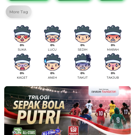
More Tag
0%
0%
0%
0%
SUKA
LUCU
SEDIH
MARAH
0%
0%
0%
0%
KAGET
ANEH
TAKUT
TAKJUB