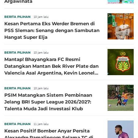
Argawinata
BERITA PILIHAN
10 jam lalu
Kesan Pertama Eks Werder Bremen di
PSS Sleman: Senang dengan Sambutan
Hangat Super Elja
BERITA PILIHAN
10 jam lalu
Mantap! Bhayangkara FC Resmi
Datangkan Mantan Bek River Plate dan
Valencia Asal Argentina, Kevin Leonel
Sibille
BERITA PILIHAN
10 jam lalu
PSIM Matangkan Sistem Pembinaan
Jelang BRI Super League 2026/2027:
Talenta Muda Jadi Investasi Klub
BERITA PILIHAN
11 jam lalu
Kesan Positif Bomber Anyar Persita
Alexandre Ramalingom Selama TC di