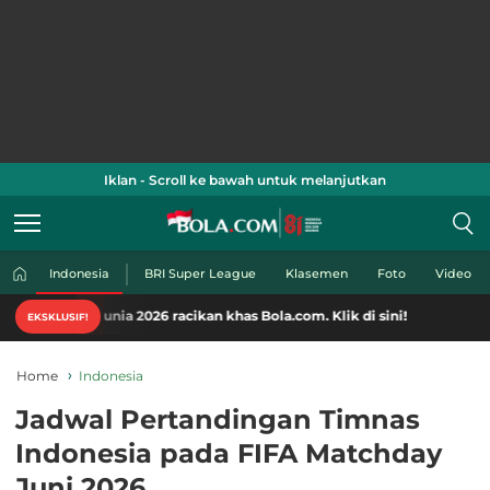
Iklan - Scroll ke bawah untuk melanjutkan
Indonesia
BRI Super League
Klasemen
Foto
Video
nia 2026 racikan khas Bola.com. Klik di sini!
EKSKLUSIF!
Home
Indonesia
Jadwal Pertandingan Timnas
Indonesia pada FIFA Matchday
Juni 2026