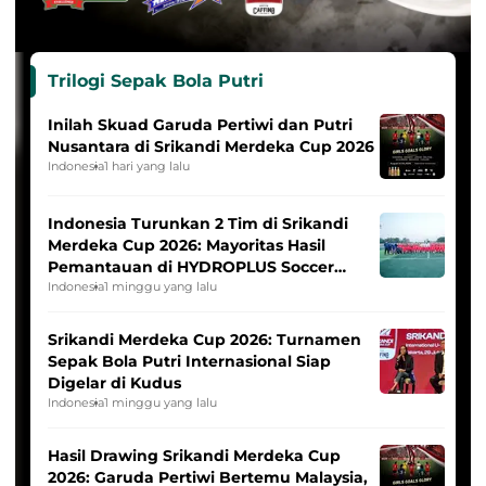
Trilogi Sepak Bola Putri
Inilah Skuad Garuda Pertiwi dan Putri
Nusantara di Srikandi Merdeka Cup 2026
Indonesia
1 hari yang lalu
Indonesia Turunkan 2 Tim di Srikandi
Merdeka Cup 2026: Mayoritas Hasil
Pemantauan di HYDROPLUS Soccer
League
Indonesia
1 minggu yang lalu
Srikandi Merdeka Cup 2026: Turnamen
Sepak Bola Putri Internasional Siap
Digelar di Kudus
Indonesia
1 minggu yang lalu
Hasil Drawing Srikandi Merdeka Cup
2026: Garuda Pertiwi Bertemu Malaysia,