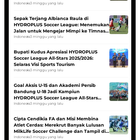
Seleksi Timnas Indonesia Putri
Indonesia
3 minggu yang lalu
Sepak Terjang Albianca Raula di
HYDROPLUS Soccer League: Menemukan
Jalan untuk Mengejar Mimpi ke Timnas
Indonesia Putri
Indonesia
3 minggu yang lalu
Bupati Kudus Apresiasi HYDROPLUS
Soccer League All-Stars 2025/2026:
Selaras Visi Sports Tourism
Indonesia
3 minggu yang lalu
Goal Aksis U-15 dan Akademi Persib
Bandung U-18 Jadi Kampiun
HYDROPLUS Soccer League All-Stars
2025/2026
Indonesia
3 minggu yang lalu
Cipta Cendikia FA dan Misi Membina
Atlet Cerdas: Merekrut Banyak Lulusan
MilkLife Soccer Challenge dan Tampil di
HYDROPLUS Soccer League
Indonesia
3 minggu yang lalu