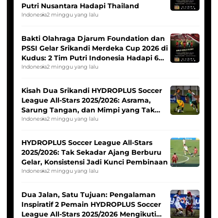
Putri Nusantara Hadapi Thailand
Indonesia
2 minggu yang lalu
Bakti Olahraga Djarum Foundation dan
PSSI Gelar Srikandi Merdeka Cup 2026 di
Kudus: 2 Tim Putri Indonesia Hadapi 6
Tim Asia
Indonesia
2 minggu yang lalu
Kisah Dua Srikandi HYDROPLUS Soccer
League All-Stars 2025/2026: Asrama,
Sarung Tangan, dan Mimpi yang Tak
Pernah Padam
Indonesia
2 minggu yang lalu
HYDROPLUS Soccer League All-Stars
2025/2026: Tak Sekadar Ajang Berburu
Gelar, Konsistensi Jadi Kunci Pembinaan
Indonesia
2 minggu yang lalu
Dua Jalan, Satu Tujuan: Pengalaman
Inspiratif 2 Pemain HYDROPLUS Soccer
League All-Stars 2025/2026 Mengikuti