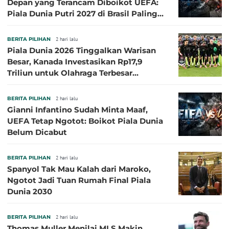
Depan yang Terancam Diboikot UEFA:
Piala Dunia Putri 2027 di Brasil Paling
Besar
BERITA PILIHAN
2 hari lalu
Piala Dunia 2026 Tinggalkan Warisan
Besar, Kanada Investasikan Rp17,9
Triliun untuk Olahraga Terbesar
Sepanjang Sejarah
BERITA PILIHAN
2 hari lalu
Gianni Infantino Sudah Minta Maaf,
UEFA Tetap Ngotot: Boikot Piala Dunia
Belum Dicabut
BERITA PILIHAN
2 hari lalu
Spanyol Tak Mau Kalah dari Maroko,
Ngotot Jadi Tuan Rumah Final Piala
Dunia 2030
BERITA PILIHAN
2 hari lalu
Thomas Muller Menilai MLS Makin