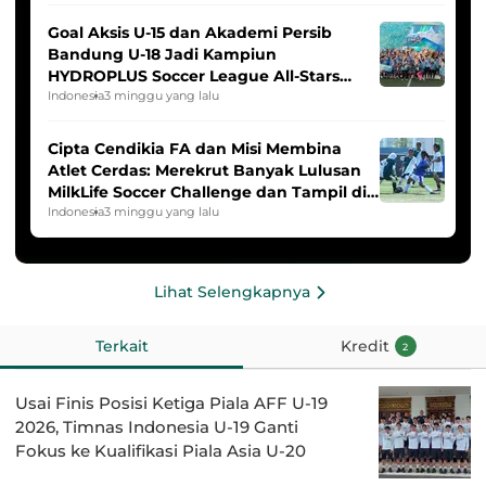
Goal Aksis U-15 dan Akademi Persib
Bandung U-18 Jadi Kampiun
HYDROPLUS Soccer League All-Stars
2025/2026
Indonesia
3 minggu yang lalu
Cipta Cendikia FA dan Misi Membina
Atlet Cerdas: Merekrut Banyak Lulusan
MilkLife Soccer Challenge dan Tampil di
HYDROPLUS Soccer League
Indonesia
3 minggu yang lalu
Lihat Selengkapnya
Terkait
Kredit
2
Usai Finis Posisi Ketiga Piala AFF U-19
2026, Timnas Indonesia U-19 Ganti
Fokus ke Kualifikasi Piala Asia U-20