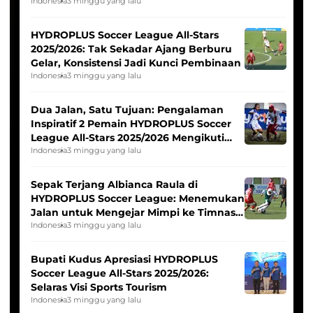
Pernah Padam
Indonesia
3 minggu yang lalu
HYDROPLUS Soccer League All-Stars
2025/2026: Tak Sekadar Ajang Berburu
Gelar, Konsistensi Jadi Kunci Pembinaan
Indonesia
3 minggu yang lalu
Dua Jalan, Satu Tujuan: Pengalaman
Inspiratif 2 Pemain HYDROPLUS Soccer
League All-Stars 2025/2026 Mengikuti
Seleksi Timnas Indonesia Putri
Indonesia
3 minggu yang lalu
Sepak Terjang Albianca Raula di
HYDROPLUS Soccer League: Menemukan
Jalan untuk Mengejar Mimpi ke Timnas
Indonesia Putri
Indonesia
3 minggu yang lalu
Bupati Kudus Apresiasi HYDROPLUS
Soccer League All-Stars 2025/2026:
Selaras Visi Sports Tourism
Indonesia
3 minggu yang lalu