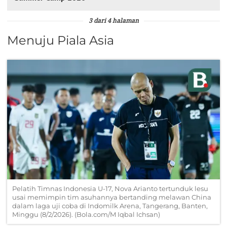
3 dari 4 halaman
Menuju Piala Asia
Pelatih Timnas Indonesia U-17, Nova Arianto tertunduk lesu
usai memimpin tim asuhannya bertanding melawan China
dalam laga uji coba di Indomilk Arena, Tangerang, Banten,
Minggu (8/2/2026). (Bola.com/M Iqbal Ichsan)