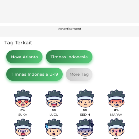
Advertisement
Tag Terkait
Nova Arianto
Timnas Indonesia
Timnas Indonesia U-19
More Tag
0%
0%
0%
0%
SUKA
LUCU
SEDIH
MARAH
0%
0%
0%
0%