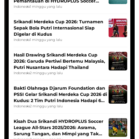
Pemantauan di HYDROPLUS Soccer
League
Indonesia
1 minggu yang lalu
Srikandi Merdeka Cup 2026: Turnamen
Sepak Bola Putri Internasional Siap
Digelar di Kudus
Indonesia
1 minggu yang lalu
Hasil Drawing Srikandi Merdeka Cup
2026: Garuda Pertiwi Bertemu Malaysia,
Putri Nusantara Hadapi Thailand
Indonesia
2 minggu yang lalu
Bakti Olahraga Djarum Foundation dan
PSSI Gelar Srikandi Merdeka Cup 2026 di
Kudus: 2 Tim Putri Indonesia Hadapi 6
Tim Asia
Indonesia
2 minggu yang lalu
Kisah Dua Srikandi HYDROPLUS Soccer
League All-Stars 2025/2026: Asrama,
Sarung Tangan, dan Mimpi yang Tak