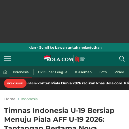
Iklan - Scroll ke bawah untuk melanjutkan
Indonesia
BRI Super League
Klasemen
Foto
Video
ten-konten Piala Dunia 2026 racikan khas Bola.com. Klik di sini!
EKSKLUSIF!
Home
Indonesia
Timnas Indonesia U-19 Bersiap
Menuju Piala AFF U-19 2026:
Tantangan Pertama Nova