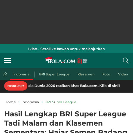
Iklan - Scroll ke bawah untuk melanjutkan
Indonesia
BRI Super League
Klasemen
Foto
Video
iala Dunia 2026 racikan khas Bola.com. Klik di sini!
EKSKLUSIF!
Home
Indonesia
BRI Super League
Hasil Lengkap BRI Super League
Tadi Malam dan Klasemen
Sementara: Hajar Semen Padang