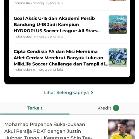
Indonesia
3 minggu yang lalu
Goal Aksis U-15 dan Akademi Persib
Bandung U-18 Jadi Kampiun
HYDROPLUS Soccer League All-Stars
2025/2026
Indonesia
3 minggu yang lalu
Cipta Cendikia FA dan Misi Membina
Atlet Cerdas: Merekrut Banyak Lulusan
MilkLife Soccer Challenge dan Tampil di
HYDROPLUS Soccer League
Indonesia
4 minggu yang lalu
Lihat Selengkapnya
Terkait
Kredit
1
Mohamad Prapanca Buka-bukaan
Akui Persija PDKT dengan Justin
Hubner, Tunggu Keputusan Shin Tae-