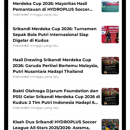
Merdeka Cup 2026: Mayoritas Hasil
Pemantauan di HYDROPLUS Soccer
League
Indonesia
1 minggu yang lalu
Srikandi Merdeka Cup 2026: Turnamen
Sepak Bola Putri Internasional Siap
Digelar di Kudus
Indonesia
1 minggu yang lalu
Hasil Drawing Srikandi Merdeka Cup
2026: Garuda Pertiwi Bertemu Malaysia,
Putri Nusantara Hadapi Thailand
Indonesia
2 minggu yang lalu
Bakti Olahraga Djarum Foundation dan
PSSI Gelar Srikandi Merdeka Cup 2026 di
Kudus: 2 Tim Putri Indonesia Hadapi 6
Tim Asia
Indonesia
2 minggu yang lalu
Kisah Dua Srikandi HYDROPLUS Soccer
League All-Stars 2025/2026: Asrama,