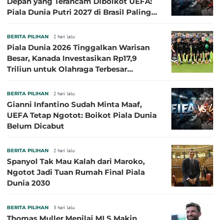
Depan yang Terancam Diboikot UEFA:
Piala Dunia Putri 2027 di Brasil Paling
Besar
BERITA PILIHAN
2 hari lalu
Piala Dunia 2026 Tinggalkan Warisan
Besar, Kanada Investasikan Rp17,9
Triliun untuk Olahraga Terbesar
Sepanjang Sejarah
BERITA PILIHAN
2 hari lalu
Gianni Infantino Sudah Minta Maaf,
UEFA Tetap Ngotot: Boikot Piala Dunia
Belum Dicabut
BERITA PILIHAN
2 hari lalu
Spanyol Tak Mau Kalah dari Maroko,
Ngotot Jadi Tuan Rumah Final Piala
Dunia 2030
BERITA PILIHAN
3 hari lalu
Thomas Muller Menilai MLS Makin