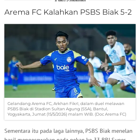
2 dari 3 halaman
Arema FC Kalahkan PSBS Biak 5-2
Gelandang Arema FC, Arkhan FikrI, dalam duel melawan
PSBS Biak di Stadion Sultan Agung (SSA), Bantul,
Yogyakarta, Jumat (15/5/2026) malam WIB. (Doc Arema FC)
Sementara itu pada laga lainnya, PSBS Biak menelan
hasil mengecewakan pada pekan ke-33 BRI Super