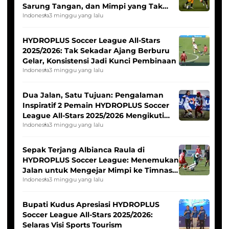
Sarung Tangan, dan Mimpi yang Tak
Pernah Padam
Indonesia
3 minggu yang lalu
HYDROPLUS Soccer League All-Stars
2025/2026: Tak Sekadar Ajang Berburu
Gelar, Konsistensi Jadi Kunci Pembinaan
Indonesia
3 minggu yang lalu
Dua Jalan, Satu Tujuan: Pengalaman
Inspiratif 2 Pemain HYDROPLUS Soccer
League All-Stars 2025/2026 Mengikuti
Seleksi Timnas Indonesia Putri
Indonesia
3 minggu yang lalu
Sepak Terjang Albianca Raula di
HYDROPLUS Soccer League: Menemukan
Jalan untuk Mengejar Mimpi ke Timnas
Indonesia Putri
Indonesia
3 minggu yang lalu
Bupati Kudus Apresiasi HYDROPLUS
Soccer League All-Stars 2025/2026:
Selaras Visi Sports Tourism