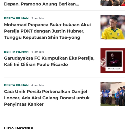
Depan, Pramono Anung Berikan
Penjelasan terkait Dukungan BUMD
BERITA PILIHAN
3 jam lalu
Mohamad Prapanca Buka-bukaan Akui
Persija PDKT dengan Justin Hubner,
Tunggu Keputusan Shin Tae-yong
BERITA PILIHAN
4 jam lalu
Garudayaksa FC Kumpulkan Eks Persija,
Kali Ini Giliran Paulo Ricardo
BERITA PILIHAN
4 jam lalu
Cara Unik Persib Perkenalkan Danijel
Loncar, Ada Aksi Galang Donasi untuk
Penyintas Kanker
LIGA INGGRIS