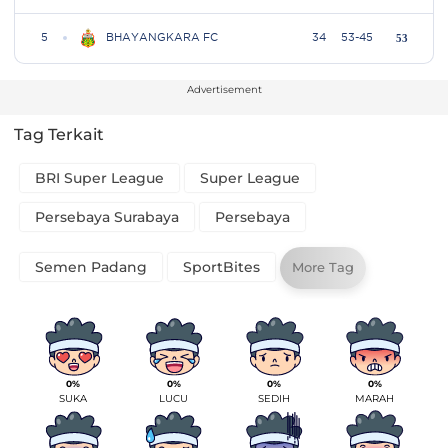
Advertisement
Tag Terkait
BRI Super League
Super League
Persebaya Surabaya
Persebaya
Semen Padang
SportBites
More Tag
0%
0%
0%
0%
SUKA
LUCU
SEDIH
MARAH