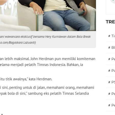
TR
#
T
lani wawancara eksklusif bersama Hery Kurniawan dalam Bola Break
ola.com/Bagaskara Lazuardi)
#
B
an lebih maksimal. John Herdman pun memiliki komiteman
#
P
lama menjadi pelatih Timnas Indonesia. Bahkan, ia
#
Pa
tu titik awalnya," kata Herdman.
#
P
 sini, penting untuk di jalan, memahami orang, memahami
epak bola di sini," sambung eks pelatih Timnas Selandia
#
Pe
#
P