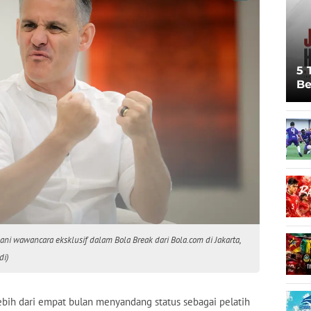
5 
Be
Pi
Sp
Ju
ni wawancara eksklusif dalam Bola Break dari Bola.com di Jakarta,
di)
bih dari empat bulan menyandang status sebagai pelatih