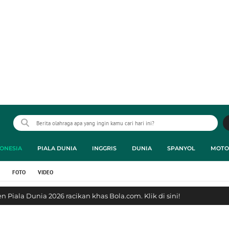
ONESIA
PIALA DUNIA
INGGRIS
DUNIA
SPANYOL
MOTO
FOTO
VIDEO
 Piala Dunia 2026 racikan khas Bola.com. Klik di sini!