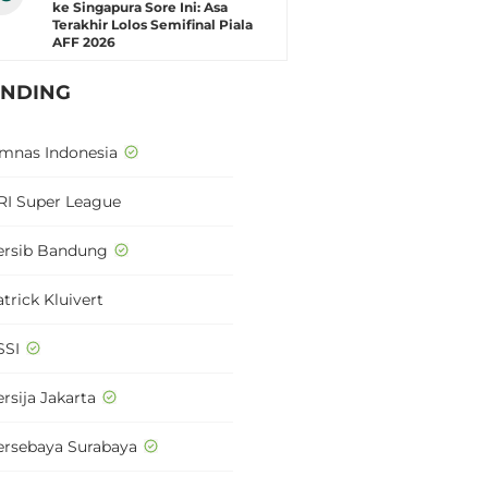
ke Singapura Sore Ini: Asa
Terakhir Lolos Semifinal Piala
AFF 2026
ENDING
imnas Indonesia
RI Super League
ersib Bandung
trick Kluivert
SSI
rsija Jakarta
ersebaya Surabaya