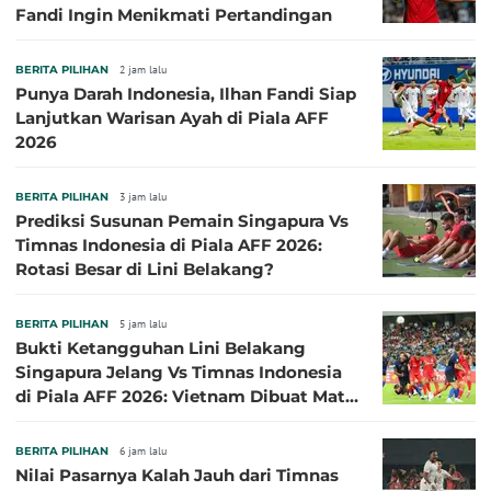
Fandi Ingin Menikmati Pertandingan
BERITA PILIHAN
2 jam lalu
Punya Darah Indonesia, Ilhan Fandi Siap
Lanjutkan Warisan Ayah di Piala AFF
2026
BERITA PILIHAN
3 jam lalu
Prediksi Susunan Pemain Singapura Vs
Timnas Indonesia di Piala AFF 2026:
Rotasi Besar di Lini Belakang?
BERITA PILIHAN
5 jam lalu
Bukti Ketangguhan Lini Belakang
Singapura Jelang Vs Timnas Indonesia
di Piala AFF 2026: Vietnam Dibuat Mati
Kutu
BERITA PILIHAN
6 jam lalu
Nilai Pasarnya Kalah Jauh dari Timnas