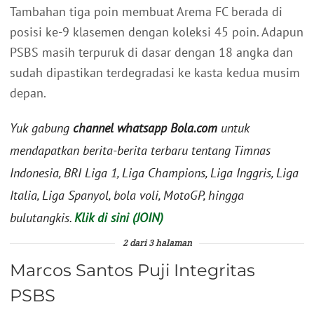
Tambahan tiga poin membuat Arema FC berada di
posisi ke-9 klasemen dengan koleksi 45 poin. Adapun
PSBS masih terpuruk di dasar dengan 18 angka dan
sudah dipastikan terdegradasi ke kasta kedua musim
depan.
Yuk gabung
channel whatsapp Bola.com
untuk
mendapatkan berita-berita terbaru tentang Timnas
Indonesia, BRI Liga 1, Liga Champions, Liga Inggris, Liga
Italia, Liga Spanyol, bola voli, MotoGP, hingga
bulutangkis.
Klik di sini (JOIN)
2 dari 3 halaman
Marcos Santos Puji Integritas
PSBS