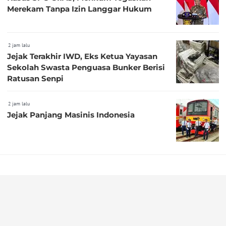
Merekam Tanpa Izin Langgar Hukum
2 jam lalu
Jejak Terakhir IWD, Eks Ketua Yayasan
Sekolah Swasta Penguasa Bunker Berisi
Ratusan Senpi
2 jam lalu
Jejak Panjang Masinis Indonesia