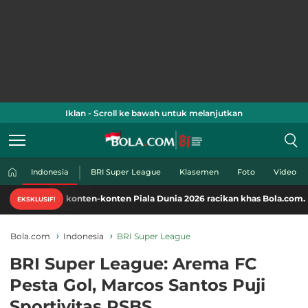
Iklan - Scroll ke bawah untuk melanjutkan
Indonesia
BRI Super League
Klasemen
Foto
Video
konten-konten Piala Dunia 2026 racikan khas Bola.com. Klik di sini!
EKSKLUSIF!
Bola.com
Indonesia
BRI Super League
BRI Super League: Arema FC
Pesta Gol, Marcos Santos Puji
Sportivitas PSBS