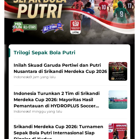
Trilogi Sepak Bola Putri
Inilah Skuad Garuda Pertiwi dan Putri
Nusantara di Srikandi Merdeka Cup 2026
Indonesia
9 jam yang lalu
Indonesia Turunkan 2 Tim di Srikandi
Merdeka Cup 2026: Mayoritas Hasil
Pemantauan di HYDROPLUS Soccer
League
Indonesia
1 minggu yang lalu
Srikandi Merdeka Cup 2026: Turnamen
Sepak Bola Putri Internasional Siap