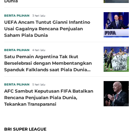
Dunia
BERITA PILIHAN
3 hari lalu
UEFA Ancam Tuntut Gianni Infantino
Usai Gagalnya Rencana Penjualan
Saham Piala Dunia
BERITA PILIHAN
4 hari lalu
Satu Pemain Argentina Tak Ikut
Berselebrasi dengan Membentangkan
Spanduk Falklands saat Piala Dunia
2026, Jadi Sasaran Kritik
BERITA PILIHAN
5 hari lalu
AFC Sambut Keputusan FIFA Batalkan
Rencana Penjualan Piala Dunia,
Tekankan Transparansi
BRI SUPER LEAGUE