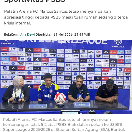
Pelatih Arema FC, Marcos Santos, tetap menyampaikan
apresiasi tinggi kepada PSBS meski tuan rumah sedang diterpa
krisis internal.
BolaCom |
Ana Dewi
Diterbitkan 15 Mei 2026, 23:45 WIB
Pelatih Arema FC, Marcos Santos, setelah timnya meraih
kemenangan telak 5-2 atas PSBS Biak dalam pekan ke-33 BRI
Super League 2025/2026 di Stadion Sultan Agung (SSA), Bantul,