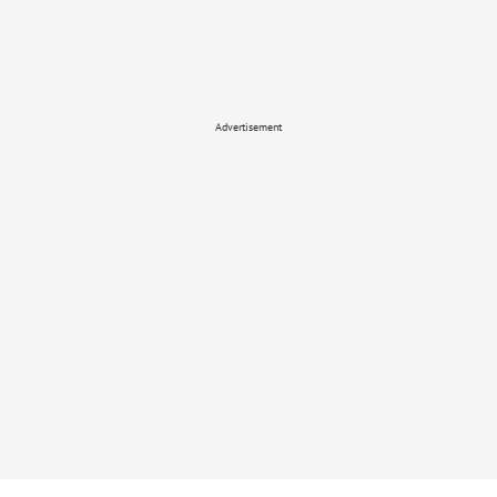
Advertisement