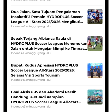
Dua Jalan, Satu Tujuan: Pengalaman
Inspiratif 2 Pemain HYDROPLUS Soccer
League All-Stars 2025/2026 Mengikuti
Seleksi Timnas Indonesia Putri
Indonesia
2 minggu yang lalu
Sepak Terjang Albianca Raula di
HYDROPLUS Soccer League: Menemukan
Jalan untuk Mengejar Mimpi ke Timnas
Indonesia Putri
Indonesia
3 minggu yang lalu
Bupati Kudus Apresiasi HYDROPLUS
Soccer League All-Stars 2025/2026:
Selaras Visi Sports Tourism
Indonesia
3 minggu yang lalu
Goal Aksis U-15 dan Akademi Persib
Bandung U-18 Jadi Kampiun
HYDROPLUS Soccer League All-Stars
2025/2026
Indonesia
3 minggu yang lalu