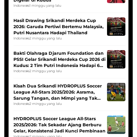
Digelar di Kudus
Indonesia
1 minggu yang lalu
Hasil Drawing Srikandi Merdeka Cup
2026: Garuda Pertiwi Bertemu Malaysia,
Putri Nusantara Hadapi Thailand
Indonesia
2 minggu yang lalu
Bakti Olahraga Djarum Foundation dan
PSSI Gelar Srikandi Merdeka Cup 2026 di
Kudus: 2 Tim Putri Indonesia Hadapi 6
Tim Asia
Indonesia
2 minggu yang lalu
Kisah Dua Srikandi HYDROPLUS Soccer
League All-Stars 2025/2026: Asrama,
Sarung Tangan, dan Mimpi yang Tak
Pernah Padam
Indonesia
2 minggu yang lalu
HYDROPLUS Soccer League All-Stars
2025/2026: Tak Sekadar Ajang Berburu
Gelar, Konsistensi Jadi Kunci Pembinaan
Indonesia
2 minggu yang lalu