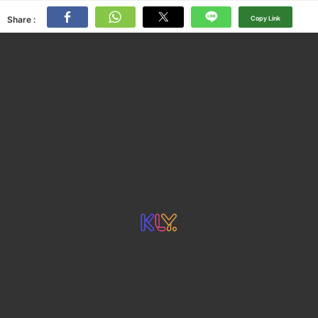
Share :
Copy Link