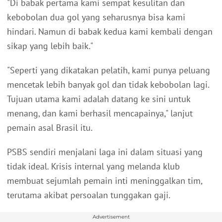
"Di babak pertama kami sempat kesulitan dan
kebobolan dua gol yang seharusnya bisa kami
hindari. Namun di babak kedua kami kembali dengan
sikap yang lebih baik."
"Seperti yang dikatakan pelatih, kami punya peluang
mencetak lebih banyak gol dan tidak kebobolan lagi.
Tujuan utama kami adalah datang ke sini untuk
menang, dan kami berhasil mencapainya," lanjut
pemain asal Brasil itu.
PSBS sendiri menjalani laga ini dalam situasi yang
tidak ideal. Krisis internal yang melanda klub
membuat sejumlah pemain inti meninggalkan tim,
terutama akibat persoalan tunggakan gaji.
Advertisement