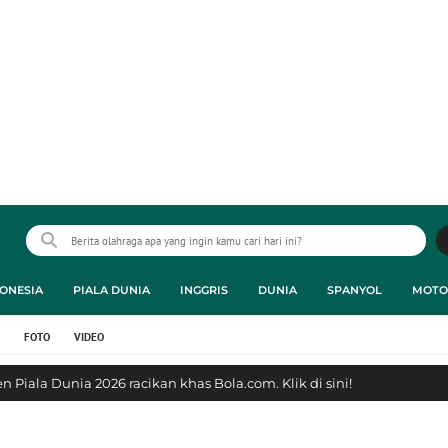
ONESIA
PIALA DUNIA
INGGRIS
DUNIA
SPANYOL
MOTO
FOTO
VIDEO
 Piala Dunia 2026 racikan khas Bola.com. Klik di sini!