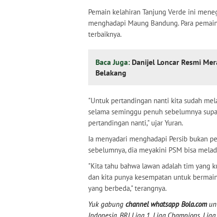
Pemain kelahiran Tanjung Verde ini men
menghadapi Maung Bandung. Para pemain P
terbaiknya.
Baca Juga:
Danijel Loncar Resmi Mer
Belakang
"Untuk pertandingan nanti kita sudah mela
selama seminggu penuh sebelumnya supaya
pertandingan nanti," ujar Yuran.
Ia menyadari menghadapi Persib bukan p
sebelumnya, dia meyakini PSM bisa melad
"Kita tahu bahwa lawan adalah tim yang
dan kita punya kesempatan untuk bermai
yang berbeda," terangnya.
Yuk gabung
channel whatsapp Bola.com
unt
Indonesia, BRI Liga 1, Liga Champions, Liga I