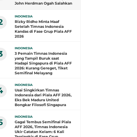
John Herdman Ogah Salahkan
Wasit dan Puji Singapura
INDONESIA
2
Rizky Ridho Minta Maaf
Setelah Timnas Indonesia
Kandas di Fase Grup Piala AFF
2026
INDONESIA
3
3 Pemain Timnas Indonesia
yang Tampil Buruk saat
Hadapi Singapura di Piala AFF
2026: Kurang Gereget, Tiket
Semifinal Melayang
INDONESIA
4
Usai Singkirkan Timnas
Indonesia dari Piala AFF 2026,
Eks Bek Madura United
Bongkar Filosofi Singapura
INDONESIA
5
Gagal Tembus Semifinal Piala
AFF 2026, Timnas Indonesia
Ukir Catatan Kelam: 6 Kali
Tersingkir di Fase Grup