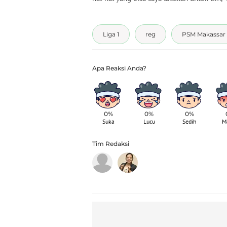
Liga 1
reg
PSM Makassar
0%
0%
0%
Suka
Lucu
Sedih
M
Tim Redaksi