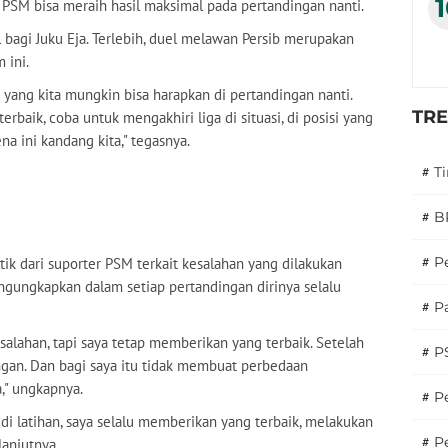
is PSM bisa meraih hasil maksimal pada pertandingan nanti.
bagi Juku Eja. Terlebih, duel melawan Persib merupakan
 ini.
a yang kita mungkin bisa harapkan di pertandingan nanti.
TR
rbaik, coba untuk mengakhiri liga di situasi, di posisi yang
ena ini kandang kita," tegasnya.
#
T
#
B
#
P
tik dari suporter PSM terkait kesalahan yang dilakukan
gungkapkan dalam setiap pertandingan dirinya selalu
#
Pa
lahan, tapi saya tetap memberikan yang terbaik. Setelah
#
P
ngan. Dan bagi saya itu tidak membuat perbedaan
," ungkapnya.
#
Pe
di latihan, saya selalu memberikan yang terbaik, melakukan
#
P
lanjutnya.