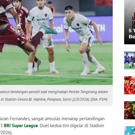
5 
Be
Pi
Sp
Ju
ekusi tendangan penalti saat menghadapi Persita Tangerang dalam
 Stadion Gelora BJ. Habibie, Parepare, Senin (2/3/2026). (Dok. PSM)
 Yuran Fernandes, sangat antusias menatap pertandingan
33
BRI Super League
. Duel kedua tim digelar di Stadion
/2026).