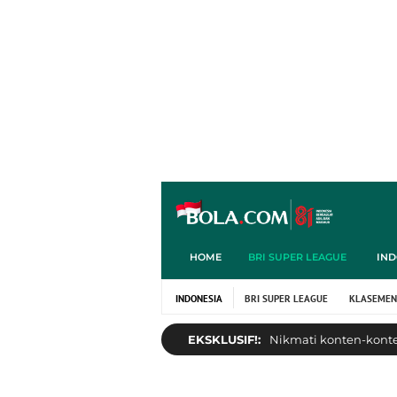
HOME
BRI SUPER LEAGUE
IND
INDONESIA
BRI SUPER LEAGUE
KLASEMEN
EKSKLUSIF!:
Nikmati konten-konten