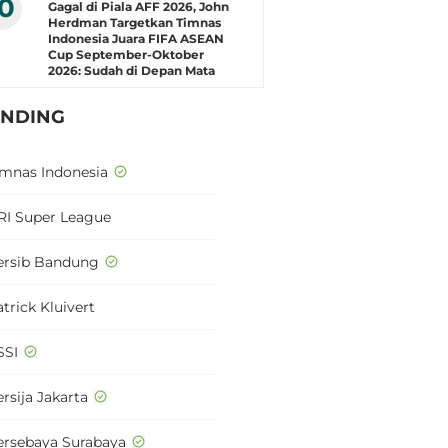
10
Gagal di Piala AFF 2026, John
Herdman Targetkan Timnas
Indonesia Juara FIFA ASEAN
Cup September-Oktober
2026: Sudah di Depan Mata
ENDING
imnas Indonesia
RI Super League
ersib Bandung
trick Kluivert
SSI
rsija Jakarta
ersebaya Surabaya