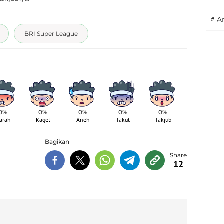
#
A
BRI Super League
0%
0%
0%
0%
0%
arah
Kaget
Aneh
Takut
Takjub
Bagikan
12