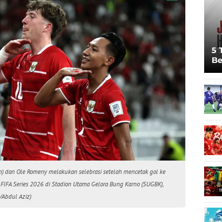
5 
Be
Pi
Sp
Ju
) dan Ole Romeny melakukan selebrasi setelah mencetak gol ke
 FIFA Series 2026 di Stadion Utama Gelora Bung Karno (SUGBK),
/Abdul Aziz)