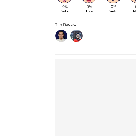
0%
0%
0%
Suka
Lucu
Sedih
M
Tim Redaksi