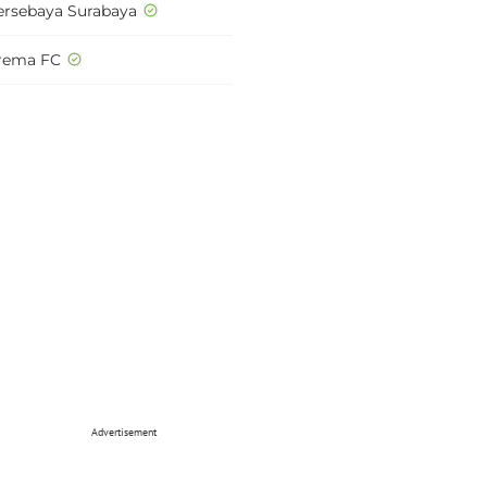
ersebaya Surabaya
rema FC
Advertisement