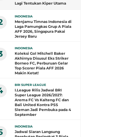
Lagi Tentukan Kiper Utama
Timnas Indonesia
INDONESIA
2
Menjamu Timnas Indonesia di
Laga Pamungkas Grup A Piala
AFF 2026, Singapura Pakai
Jersey Baru
INDONESIA
3
Koleksi Gol Mitchell Baker
Akhirnya Disusul Eks Striker
Borneo FC, Perburuan Gelar
Top Scorer Piala AFF 2026
Makin Ketat!
BRI SUPER LEAGUE
4
I.League Rilis Jadwal BRI
Super League 2026/2027:
Arema FC Vs Kalteng FC dan
Bali United Kontra PSS
Sleman Jadi Pembuka pada 4
September
INDONESIA
5
Jadwal Siaran Langsung
Perebutan Peringkat 3 Piala