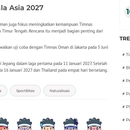
la Asia 2027
dman juga fokus meningkatkan kemampuan Timnas
 Timur Tengah. Rencana itu menjadi bagian penting dari
TR
walkan uji coba dengan Timnas Oman di Jakarta pada 5 Juni
#
T
 Jepang dalam laga pertama pada 11 Januari 2027. Setelah
#
B
a 16 Januari 2027 dan Thailand pada empat hari berselang.
#
P
a
SportBites
Naturalisasi
#
Pa
#
P
#
Pe