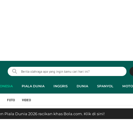
ONESIA
PIALA DUNIA
INGGRIS
DUNIA
SPANYOL
MOTO
FOTO
VIDEO
 Piala Dunia 2026 racikan khas Bola.com. Klik di sini!