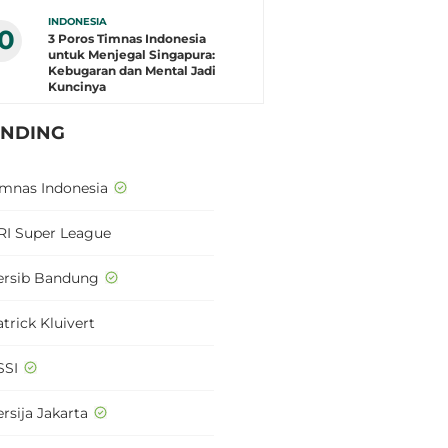
INDONESIA
10
3 Poros Timnas Indonesia
untuk Menjegal Singapura:
Kebugaran dan Mental Jadi
Kuncinya
ENDING
imnas Indonesia
RI Super League
ersib Bandung
trick Kluivert
SSI
rsija Jakarta