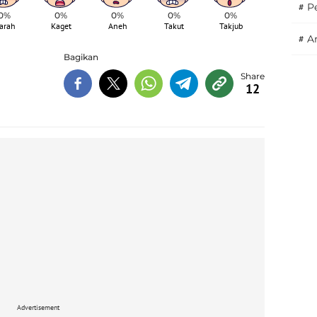
#
P
0%
0%
0%
0%
0%
arah
Kaget
Aneh
Takut
Takjub
#
A
Bagikan
12
Advertisement