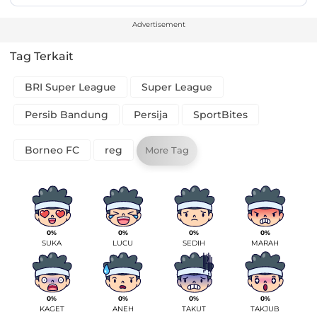
Advertisement
Tag Terkait
BRI Super League
Super League
Persib Bandung
Persija
SportBites
Borneo FC
reg
More Tag
0%
0%
0%
0%
SUKA
LUCU
SEDIH
MARAH
0%
0%
0%
0%
KAGET
ANEH
TAKUT
TAKJUB