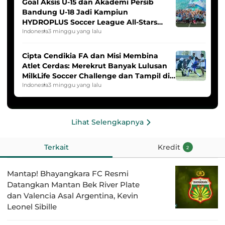
Goal Aksis U-15 dan Akademi Persib
Bandung U-18 Jadi Kampiun
HYDROPLUS Soccer League All-Stars
2025/2026
Indonesia
3 minggu yang lalu
Cipta Cendikia FA dan Misi Membina
Atlet Cerdas: Merekrut Banyak Lulusan
MilkLife Soccer Challenge dan Tampil di
HYDROPLUS Soccer League
Indonesia
3 minggu yang lalu
Lihat Selengkapnya
Terkait
Kredit
2
Mantap! Bhayangkara FC Resmi
Datangkan Mantan Bek River Plate
dan Valencia Asal Argentina, Kevin
Leonel Sibille