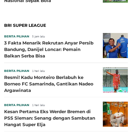
Nasional Sepak Bola
BRI SUPER LEAGUE
BERITA PILIHAN
5 jam lalu
3 Fakta Menarik Rekrutan Anyar Persib
Bandung, Danijel Loncar: Pemain
Balkan Serba Bisa
BERITA PILIHAN
1 hari lalu
Resmi! Kadu Monteiro Berlabuh ke
Borneo FC Samarinda, Gantikan Nadeo
Argawinata
BERITA PILIHAN
1 hari lalu
Kesan Pertama Eks Werder Bremen di
PSS Sleman: Senang dengan Sambutan
Hangat Super Elja