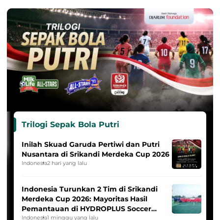
Trilogi Sepak Bola Putri
Inilah Skuad Garuda Pertiwi dan Putri
Nusantara di Srikandi Merdeka Cup 2026
Indonesia
2 hari yang lalu
Indonesia Turunkan 2 Tim di Srikandi
Merdeka Cup 2026: Mayoritas Hasil
Pemantauan di HYDROPLUS Soccer
League
Indonesia
1 minggu yang lalu