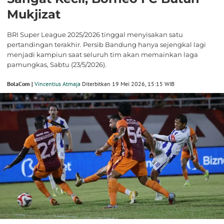
Mukjizat
BRI Super League 2025/2026 tinggal menyisakan satu
pertandingan terakhir. Persib Bandung hanya sejengkal lagi
menjadi kampiun saat seluruh tim akan memainkan laga
pamungkas, Sabtu (23/5/2026).
BolaCom |
Vincentius Atmaja
Diterbitkan 19 Mei 2026, 15:15 WIB