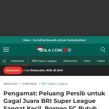
Iklan - Scroll ke bawah untuk melanjutkan
Indonesia
BRI Super League
Klasemen
Foto
Video
has Bola.com. Klik di sini!
EKSKLUSIF!
Bola.com
Indonesia
BRI Super League
Pengamat: Peluang Persib untuk
Gagal Juara BRI Super League
Sangat Kecil, Borneo FC Butuh