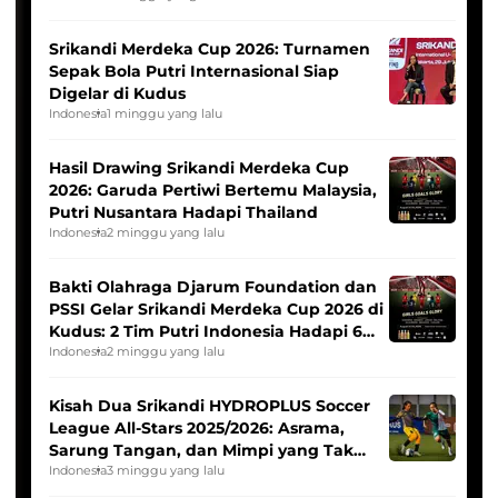
Srikandi Merdeka Cup 2026: Turnamen
Sepak Bola Putri Internasional Siap
Digelar di Kudus
Indonesia
1 minggu yang lalu
Hasil Drawing Srikandi Merdeka Cup
2026: Garuda Pertiwi Bertemu Malaysia,
Putri Nusantara Hadapi Thailand
Indonesia
2 minggu yang lalu
Bakti Olahraga Djarum Foundation dan
PSSI Gelar Srikandi Merdeka Cup 2026 di
Kudus: 2 Tim Putri Indonesia Hadapi 6
Tim Asia
Indonesia
2 minggu yang lalu
Kisah Dua Srikandi HYDROPLUS Soccer
League All-Stars 2025/2026: Asrama,
Sarung Tangan, dan Mimpi yang Tak
Pernah Padam
Indonesia
3 minggu yang lalu