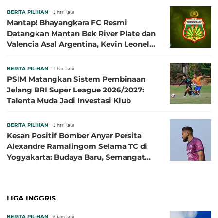
BERITA PILIHAN
1 hari lalu
Mantap! Bhayangkara FC Resmi
Datangkan Mantan Bek River Plate dan
Valencia Asal Argentina, Kevin Leonel
Sibille
BERITA PILIHAN
1 hari lalu
PSIM Matangkan Sistem Pembinaan
Jelang BRI Super League 2026/2027:
Talenta Muda Jadi Investasi Klub
BERITA PILIHAN
1 hari lalu
Kesan Positif Bomber Anyar Persita
Alexandre Ramalingom Selama TC di
Yogyakarta: Budaya Baru, Semangat
Baru!
LIGA INGGRIS
BERITA PILIHAN
6 jam lalu