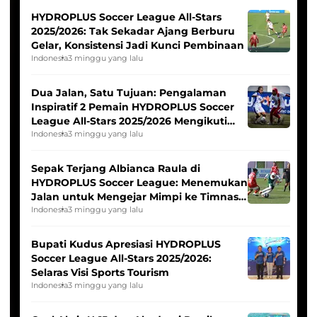
HYDROPLUS Soccer League All-Stars
2025/2026: Tak Sekadar Ajang Berburu
Gelar, Konsistensi Jadi Kunci Pembinaan
Indonesia
3 minggu yang lalu
Dua Jalan, Satu Tujuan: Pengalaman
Inspiratif 2 Pemain HYDROPLUS Soccer
League All-Stars 2025/2026 Mengikuti
Seleksi Timnas Indonesia Putri
Indonesia
3 minggu yang lalu
Sepak Terjang Albianca Raula di
HYDROPLUS Soccer League: Menemukan
Jalan untuk Mengejar Mimpi ke Timnas
Indonesia Putri
Indonesia
3 minggu yang lalu
Bupati Kudus Apresiasi HYDROPLUS
Soccer League All-Stars 2025/2026:
Selaras Visi Sports Tourism
Indonesia
3 minggu yang lalu