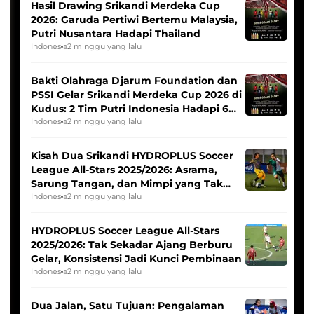
Hasil Drawing Srikandi Merdeka Cup
2026: Garuda Pertiwi Bertemu Malaysia,
Putri Nusantara Hadapi Thailand
Indonesia
2 minggu yang lalu
Bakti Olahraga Djarum Foundation dan
PSSI Gelar Srikandi Merdeka Cup 2026 di
Kudus: 2 Tim Putri Indonesia Hadapi 6
Tim Asia
Indonesia
2 minggu yang lalu
Kisah Dua Srikandi HYDROPLUS Soccer
League All-Stars 2025/2026: Asrama,
Sarung Tangan, dan Mimpi yang Tak
Pernah Padam
Indonesia
2 minggu yang lalu
HYDROPLUS Soccer League All-Stars
2025/2026: Tak Sekadar Ajang Berburu
Gelar, Konsistensi Jadi Kunci Pembinaan
Indonesia
2 minggu yang lalu
Dua Jalan, Satu Tujuan: Pengalaman