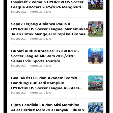
Inspiratif 2 Pemain HYDROPLUS Soccer
League All-Stars 2025/2026 Mengikuti
Seleksi Timnas Indonesia Putri
Indonesia
2 minggu yang lalu
Sepak Terjang Albianca Raula di
HYDROPLUS Soccer League: Menemukan
Jalan untuk Mengejar Mimpi ke Timnas
Indonesia Putri
Indonesia
3 minggu yang lalu
Bupati Kudus Apresiasi HYDROPLUS
Soccer League All-Stars 2025/2026:
Selaras Visi Sports Tourism
Indonesia
3 minggu yang lalu
Goal Aksis U-15 dan Akademi Persib
Bandung U-18 Jadi Kampiun
HYDROPLUS Soccer League All-Stars
2025/2026
Indonesia
3 minggu yang lalu
Cipta Cendikia FA dan Misi Membina
Atlet Cerdas: Merekrut Banyak Lulusan