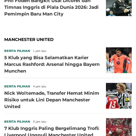
Phil Foden Bangkit Usai Dicoret dari
Timnas Inggris di Piala Dunia 2026: Jadi
Pemimpin Baru Man City
MANCHESTER UNITED
BERITA PILIHAN
1 jam lalu
5 Klub yang Bisa Selamatkan Karier
Marcus Rashford: Arsenal hingga Bayern
Munchen
BERITA PILIHAN
4 jam lalu
Nick Woltemade, Transfer Hemat Minim
Risiko untuk Lini Depan Manchester
United
BERITA PILIHAN
8 jam lalu
7 Klub Inggris Paling Bergelimang Trofi:
Liverpool Ungguli Manchester United