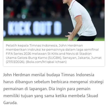
Pelatih kepala Timnas Indonesia, John Herdman
memberikan instruksi ke pemainnya dalam laga semifinal
FIFA Series 2026 melawan St Kitts and Nevis di Stadion
Utama Gelora Bung Karno (SUGBK), Senayan, Jakarta, Jumat
(27/03/2026). (Bola.com/M Iqbal Ichsan)
John Herdman menilai budaya Timnas Indonesia
harus dibangun sebelum berbicara mengenai strategi
permainan di lapangan. Dia ingin para pemain
memiliki tujuan yang sama ketika membela Skuad
Garuda.