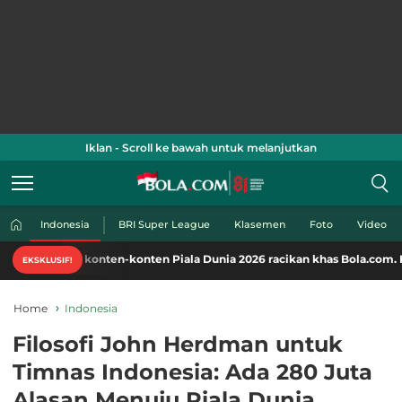
Iklan - Scroll ke bawah untuk melanjutkan
Indonesia
BRI Super League
Klasemen
Foto
Video
i konten-konten Piala Dunia 2026 racikan khas Bola.com. Klik di sini!
EKSKLUSIF!
Home
Indonesia
Filosofi John Herdman untuk
Timnas Indonesia: Ada 280 Juta
Alasan Menuju Piala Dunia