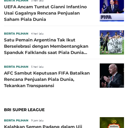
BERITA PILIHAN
3 hari lalu
UEFA Ancam Tuntut Gianni Infantino
Usai Gagalnya Rencana Penjualan
Saham Piala Dunia
BERITA PILIHAN
4 hari lalu
Satu Pemain Argentina Tak Ikut
Berselebrasi dengan Membentangkan
Spanduk Falklands saat Piala Dunia
2026, Jadi Sasaran Kritik
BERITA PILIHAN
5 hari lalu
AFC Sambut Keputusan FIFA Batalkan
Rencana Penjualan Piala Dunia,
Tekankan Transparansi
BRI SUPER LEAGUE
BERITA PILIHAN
9 jam lalu
Kalahkan Semen Padang dalam Uji