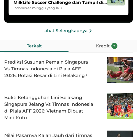
MilkLife Soccer Challenge dan Tampil di
HYDROPLUS Soccer League
Indonesia
3 minggu yang lalu
Lihat Selengkapnya
Terkait
Kredit
2
Prediksi Susunan Pemain Singapura
Vs Timnas Indonesia di Piala AFF
2026: Rotasi Besar di Lini Belakang?
Bukti Ketangguhan Lini Belakang
Singapura Jelang Vs Timnas Indonesia
di Piala AFF 2026: Vietnam Dibuat
Mati Kutu
Nilai Pasarnya Kalah Jauh dari Timnas