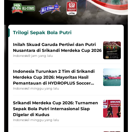
Trilogi Sepak Bola Putri
Inilah Skuad Garuda Pertiwi dan Putri
Nusantara di Srikandi Merdeka Cup 2026
Indonesia
9 jam yang lalu
Indonesia Turunkan 2 Tim di Srikandi
Merdeka Cup 2026: Mayoritas Hasil
Pemantauan di HYDROPLUS Soccer
League
Indonesia
1 minggu yang lalu
Srikandi Merdeka Cup 2026: Turnamen
Sepak Bola Putri Internasional Siap
Digelar di Kudus
Indonesia
1 minggu yang lalu