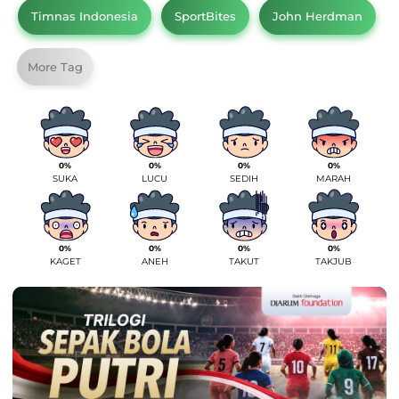
Timnas Indonesia
SportBites
John Herdman
More Tag
0%
0%
0%
0%
SUKA
LUCU
SEDIH
MARAH
0%
0%
0%
0%
KAGET
ANEH
TAKUT
TAKJUB