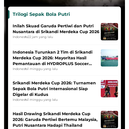
Trilogi Sepak Bola Putri
Inilah Skuad Garuda Pertiwi dan Putri
Nusantara di Srikandi Merdeka Cup 2026
Indonesia
22 jam yang lalu
Indonesia Turunkan 2 Tim di Srikandi
Merdeka Cup 2026: Mayoritas Hasil
Pemantauan di HYDROPLUS Soccer
League
Indonesia
1 minggu yang lalu
Srikandi Merdeka Cup 2026: Turnamen
Sepak Bola Putri Internasional Siap
Digelar di Kudus
Indonesia
1 minggu yang lalu
Hasil Drawing Srikandi Merdeka Cup
2026: Garuda Pertiwi Bertemu Malaysia,
Putri Nusantara Hadapi Thailand