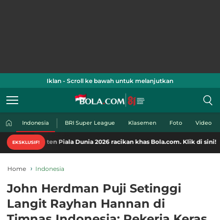
Iklan - Scroll ke bawah untuk melanjutkan
Indonesia
BRI Super League
Klasemen
Foto
Video
en Piala Dunia 2026 racikan khas Bola.com. Klik di sini!
EKSKLUSIF!
Home
Indonesia
John Herdman Puji Setinggi
Langit Rayhan Hannan di
Timnas Indonesia: Pekerja Keras,