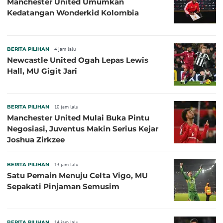
Manchester United Umumkan
Kedatangan Wonderkid Kolombia
BERITA PILIHAN
4 jam lalu
Newcastle United Ogah Lepas Lewis
Hall, MU Gigit Jari
BERITA PILIHAN
10 jam lalu
Manchester United Mulai Buka Pintu
Negosiasi, Juventus Makin Serius Kejar
Joshua Zirkzee
BERITA PILIHAN
13 jam lalu
Satu Pemain Menuju Celta Vigo, MU
Sepakati Pinjaman Semusim
BERITA PILIHAN
14 jam lalu