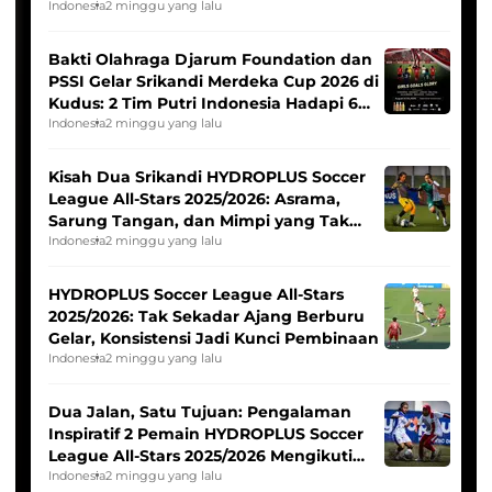
Indonesia
2 minggu yang lalu
Bakti Olahraga Djarum Foundation dan
PSSI Gelar Srikandi Merdeka Cup 2026 di
Kudus: 2 Tim Putri Indonesia Hadapi 6
Tim Asia
Indonesia
2 minggu yang lalu
Kisah Dua Srikandi HYDROPLUS Soccer
League All-Stars 2025/2026: Asrama,
Sarung Tangan, dan Mimpi yang Tak
Pernah Padam
Indonesia
2 minggu yang lalu
HYDROPLUS Soccer League All-Stars
2025/2026: Tak Sekadar Ajang Berburu
Gelar, Konsistensi Jadi Kunci Pembinaan
Indonesia
2 minggu yang lalu
Dua Jalan, Satu Tujuan: Pengalaman
Inspiratif 2 Pemain HYDROPLUS Soccer
League All-Stars 2025/2026 Mengikuti
Seleksi Timnas Indonesia Putri
Indonesia
2 minggu yang lalu