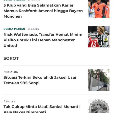
5 Klub yang Bisa Selamatkan Karier
Marcus Rashford: Arsenal hingga Bayern
Munchen
BERITA PILIHAN
17 jam lalu
Nick Woltemade, Transfer Hemat Minim
Risiko untuk Lini Depan Manchester
United
SOROT
48 menit lalu
Situasi Terkini Sekolah di Jaksel Usai
Temuan 995 Senpi
1 jam lalu
Tak Cukup Minta Maaf, Sanksi Menanti
Para Nakes Nirempati