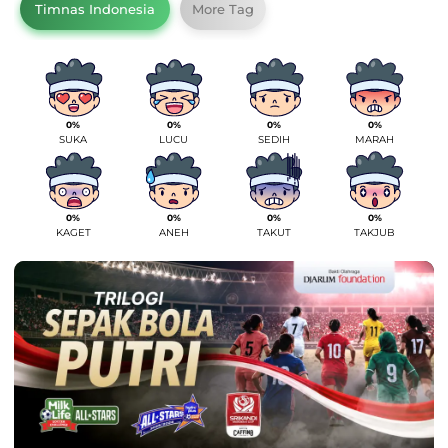
Timnas Indonesia
More Tag
0%
0%
0%
0%
SUKA
LUCU
SEDIH
MARAH
0%
0%
0%
0%
KAGET
ANEH
TAKUT
TAKJUB