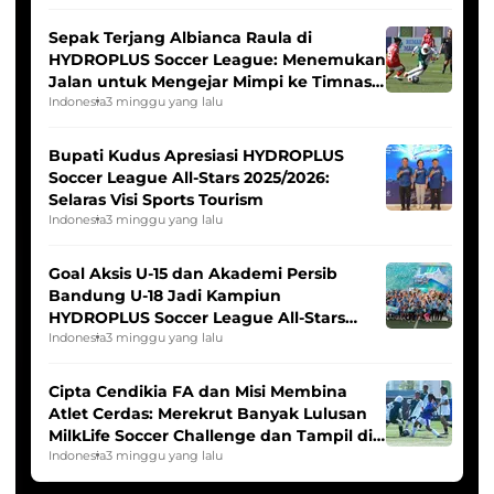
Sepak Terjang Albianca Raula di
HYDROPLUS Soccer League: Menemukan
Jalan untuk Mengejar Mimpi ke Timnas
Indonesia Putri
Indonesia
3 minggu yang lalu
Bupati Kudus Apresiasi HYDROPLUS
Soccer League All-Stars 2025/2026:
Selaras Visi Sports Tourism
Indonesia
3 minggu yang lalu
Goal Aksis U-15 dan Akademi Persib
Bandung U-18 Jadi Kampiun
HYDROPLUS Soccer League All-Stars
2025/2026
Indonesia
3 minggu yang lalu
Cipta Cendikia FA dan Misi Membina
Atlet Cerdas: Merekrut Banyak Lulusan
MilkLife Soccer Challenge dan Tampil di
HYDROPLUS Soccer League
Indonesia
3 minggu yang lalu