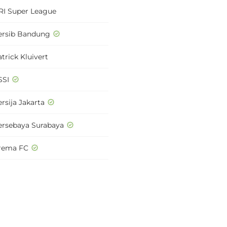
RI Super League
ersib Bandung
trick Kluivert
SSI
rsija Jakarta
ersebaya Surabaya
rema FC