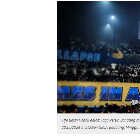
Tifo Bojan Hodak dalam laga Persib Bandung me
2025/2026 di Stadion GBLA, Bandung, Minggu (