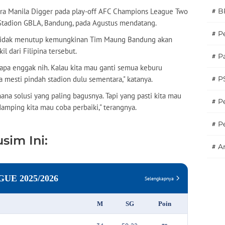
ontra Manila Digger pada play-off AFC Champions League Two
#
B
 Stadion GBLA, Bandung, pada Agustus mendatang.
#
P
, tidak menutup kemungkinan Tim Maung Bandung akan
 dari Filipina tersebut.
#
Pa
u apa enggak nih. Kalau kita mau ganti semua keburu
 mesti pindah stadion dulu sementara," katanya.
#
P
imana solusi yang paling bagusnya. Tapi yang pasti kita mau
#
Pe
amping kita mau coba perbaiki," terangnya.
#
P
sim Ini:
#
A