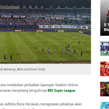
5 
Be
Pi
Sp
Ju
sib Bandung. (Bola.com/Erwin Snaz)
ana melakukan perbaikan lapangan Stadion Gelora
besaran menjelang bergulirnya
BRI Super League
t, Adhitia Putra Herawan, mengatakan pihaknya akan