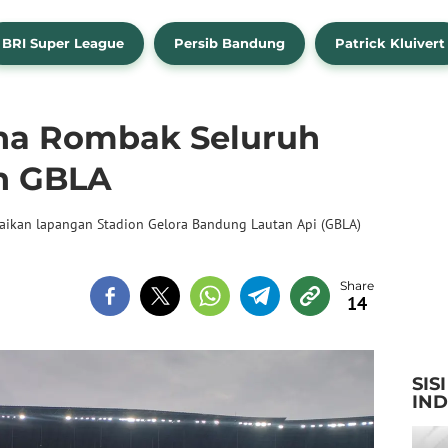
BRI Super League
Persib Bandung
Patrick Kluivert
na Rombak Seluruh
n GBLA
aikan lapangan Stadion Gelora Bandung Lautan Api (GBLA)
14
SIS
IN