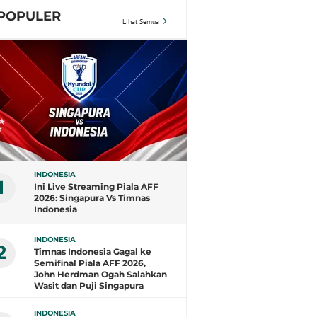
POPULER
Lihat Semua
INDONESIA
1
Ini Live Streaming Piala AFF
2026: Singapura Vs Timnas
Indonesia
INDONESIA
2
Timnas Indonesia Gagal ke
Semifinal Piala AFF 2026,
John Herdman Ogah Salahkan
Wasit dan Puji Singapura
INDONESIA