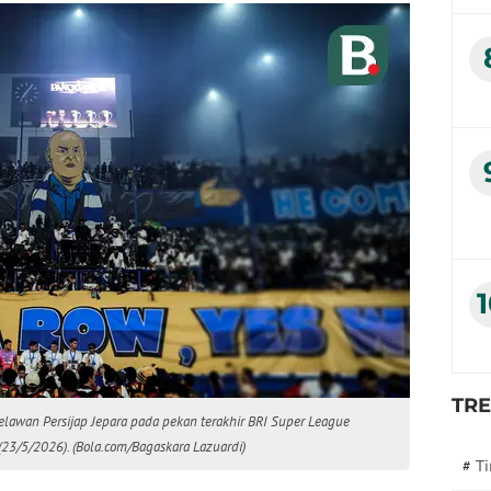
TR
lawan Persijap Jepara pada pekan terakhir BRI Super League
23/5/2026). (Bola.com/Bagaskara Lazuardi)
#
T