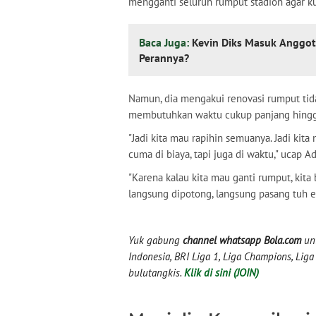
mengganti seluruh rumput stadion agar ku
Baca Juga:
Kevin Diks Masuk Anggo
Perannya?
Namun, dia mengakui renovasi rumput tidak
membutuhkan waktu cukup panjang hingg
"Jadi kita mau rapihin semuanya. Jadi kit
cuma di biaya, tapi juga di waktu," ucap Ad
"Karena kalau kita mau ganti rumput, kita
langsung dipotong, langsung pasang tuh en
Yuk gabung
channel whatsapp Bola.com
unt
Indonesia, BRI Liga 1, Liga Champions, Liga I
bulutangkis.
Klik di sini (JOIN)