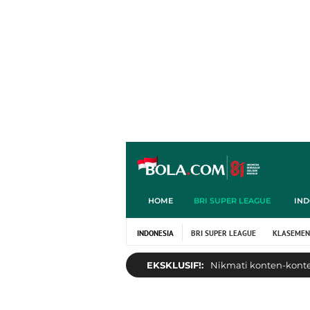
HOME
BRI SUPER LEAGUE
IND
INDONESIA
BRI SUPER LEAGUE
KLASEMEN
EKSKLUSIF!:
Nikmati konten-konten