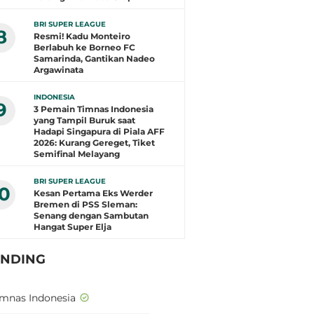
BRI SUPER LEAGUE
8
Resmi! Kadu Monteiro
Berlabuh ke Borneo FC
Samarinda, Gantikan Nadeo
Argawinata
INDONESIA
9
3 Pemain Timnas Indonesia
yang Tampil Buruk saat
Hadapi Singapura di Piala AFF
2026: Kurang Gereget, Tiket
Semifinal Melayang
BRI SUPER LEAGUE
10
Kesan Pertama Eks Werder
Bremen di PSS Sleman:
Senang dengan Sambutan
Hangat Super Elja
ENDING
imnas Indonesia