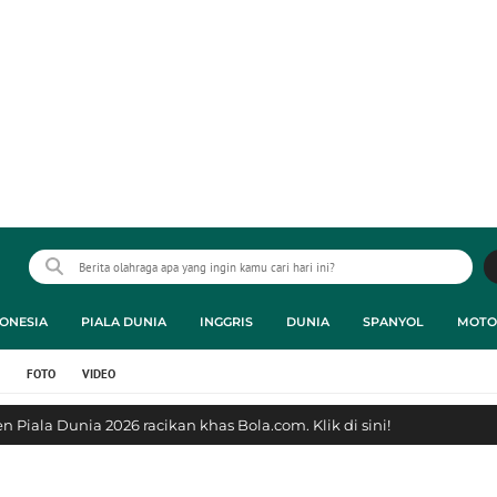
ONESIA
PIALA DUNIA
INGGRIS
DUNIA
SPANYOL
MOTO
FOTO
VIDEO
 Piala Dunia 2026 racikan khas Bola.com. Klik di sini!