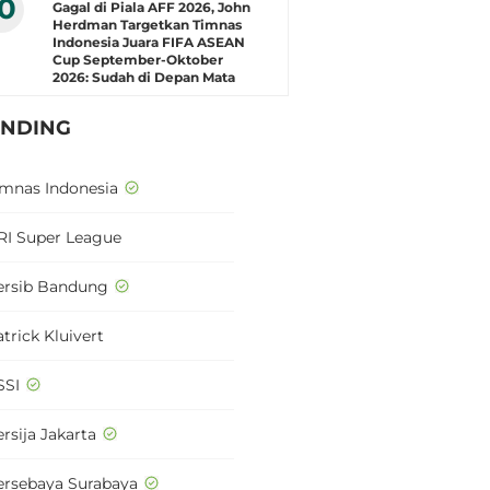
10
Gagal di Piala AFF 2026, John
Herdman Targetkan Timnas
Indonesia Juara FIFA ASEAN
Cup September-Oktober
2026: Sudah di Depan Mata
ENDING
imnas Indonesia
RI Super League
ersib Bandung
trick Kluivert
SSI
rsija Jakarta
ersebaya Surabaya