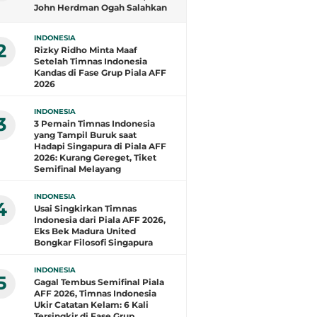
John Herdman Ogah Salahkan
Wasit dan Puji Singapura
INDONESIA
2
Rizky Ridho Minta Maaf
Setelah Timnas Indonesia
Kandas di Fase Grup Piala AFF
2026
INDONESIA
3
3 Pemain Timnas Indonesia
yang Tampil Buruk saat
Hadapi Singapura di Piala AFF
2026: Kurang Gereget, Tiket
Semifinal Melayang
INDONESIA
4
Usai Singkirkan Timnas
Indonesia dari Piala AFF 2026,
Eks Bek Madura United
Bongkar Filosofi Singapura
INDONESIA
5
Gagal Tembus Semifinal Piala
AFF 2026, Timnas Indonesia
Ukir Catatan Kelam: 6 Kali
Tersingkir di Fase Grup