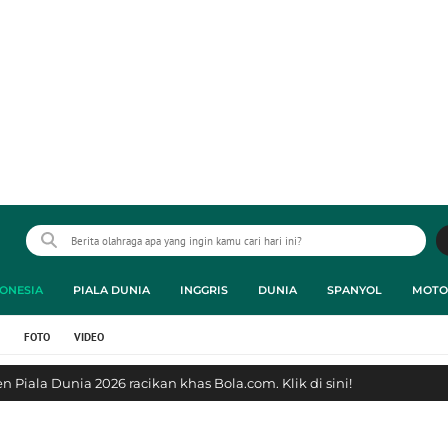
ONESIA
PIALA DUNIA
INGGRIS
DUNIA
SPANYOL
MOTO
FOTO
VIDEO
 Piala Dunia 2026 racikan khas Bola.com. Klik di sini!