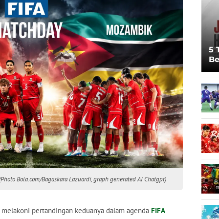
5 
Be
Pi
Sp
Ju
(Photo Bola.com/Bagaskara Lazuardi, graph generated AI Chatgpt)
 melakoni pertandingan keduanya dalam agenda
FIFA