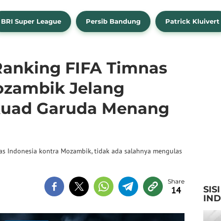
BRI Super League
Persib Bandung
Patrick Kluivert
anking FIFA Timnas
ozambik Jelang
Skuad Garuda Menang
as Indonesia kontra Mozambik, tidak ada salahnya mengulas
SIS
14
IN