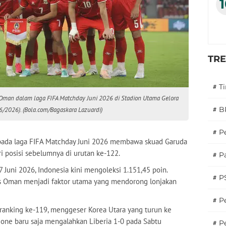
TR
#
T
 Oman dalam laga FIFA Matchday Juni 2026 di Stadion Utama Gelora
#
B
6/2026). (Bola.com/Bagaskara Lazuardi)
#
P
ada laga FIFA Matchday Juni 2026 membawa skuad Garuda
ri posisi sebelumnya di urutan ke-122.
#
Pa
 Juni 2026, Indonesia kini mengoleksi 1.151,45 poin.
#
P
s Oman menjadi faktor utama yang mendorong lonjakan
#
Pe
i ranking ke-119, menggeser Korea Utara yang turun ke
Leone baru saja mengalahkan Liberia 1-0 pada Sabtu
#
P