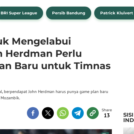
BRI Super League
Persib Bandung
Patrick Kluivert
uk Mengelabui
n Herdman Perlu
lan Baru untuk Timnas
al, berpendapat John Herdman harus punya game plan baru
 Mozambik.
SIS
13
IN