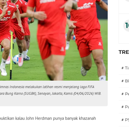
TR
#
T
#
B
imnas Indonesia melakukan latihan resmi menjelang laga FIFA
a Bung Karno (SUGBK), Senayan, Jakarta, Kamis (04/06/2026) WIB.
#
P
#
Pa
embuktikan kalau John Herdman punya banyak khazanah
#
P