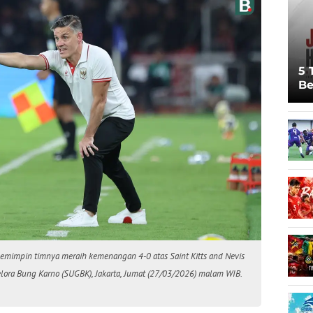
5 
Be
Pi
Sp
Ju
memimpin timnya meraih kemenangan 4-0 atas Saint Kitts and Nevis
elora Bung Karno (SUGBK), Jakarta, Jumat (27/03/2026) malam WIB.