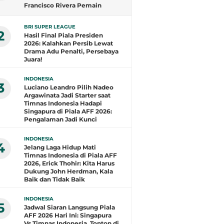
Francisco Rivera Pemain
Terbaik, Arlyansyah Bersinar,
Gustavo Henrique Top Skor
BRI SUPER LEAGUE
2
Hasil Final Piala Presiden
2026: Kalahkan Persib Lewat
Drama Adu Penalti, Persebaya
Juara!
INDONESIA
3
Luciano Leandro Pilih Nadeo
Argawinata Jadi Starter saat
Timnas Indonesia Hadapi
Singapura di Piala AFF 2026:
Pengalaman Jadi Kunci
INDONESIA
4
Jelang Laga Hidup Mati
Timnas Indonesia di Piala AFF
2026, Erick Thohir: Kita Harus
Dukung John Herdman, Kala
Baik dan Tidak Baik
INDONESIA
5
Jadwal Siaran Langsung Piala
AFF 2026 Hari Ini: Singapura
Vs Timnas Indonesia, Tonton di