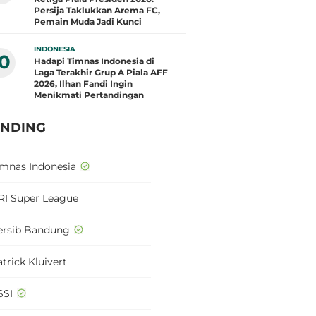
Persija Taklukkan Arema FC,
Pemain Muda Jadi Kunci
INDONESIA
10
Hadapi Timnas Indonesia di
Laga Terakhir Grup A Piala AFF
2026, Ilhan Fandi Ingin
Menikmati Pertandingan
ENDING
imnas Indonesia
RI Super League
ersib Bandung
trick Kluivert
SSI