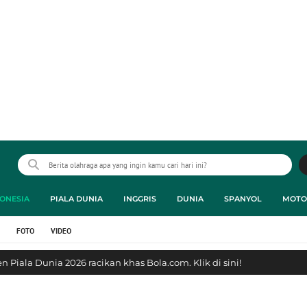
ONESIA
PIALA DUNIA
INGGRIS
DUNIA
SPANYOL
MOTO
FOTO
VIDEO
 Piala Dunia 2026 racikan khas Bola.com. Klik di sini!