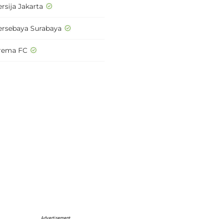
rsija Jakarta
ersebaya Surabaya
rema FC
Advertisement