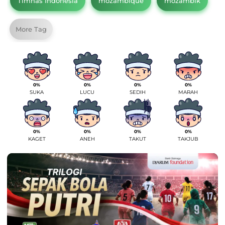
Timnas Indonesia
mozambique
mozambik
More Tag
0%
0%
0%
0%
SUKA
LUCU
SEDIH
MARAH
0%
0%
0%
0%
KAGET
ANEH
TAKUT
TAKJUB