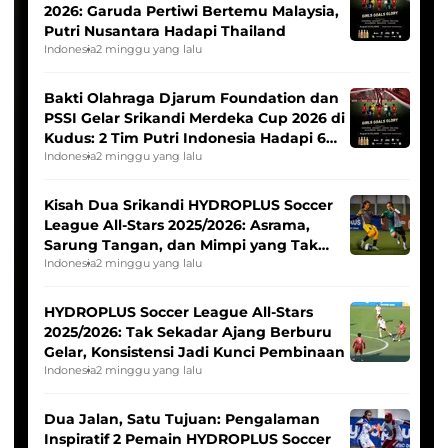
2026: Garuda Pertiwi Bertemu Malaysia,
Putri Nusantara Hadapi Thailand
Indonesia
2 minggu yang lalu
Bakti Olahraga Djarum Foundation dan
PSSI Gelar Srikandi Merdeka Cup 2026 di
Kudus: 2 Tim Putri Indonesia Hadapi 6
Tim Asia
Indonesia
2 minggu yang lalu
Kisah Dua Srikandi HYDROPLUS Soccer
League All-Stars 2025/2026: Asrama,
Sarung Tangan, dan Mimpi yang Tak
Pernah Padam
Indonesia
2 minggu yang lalu
HYDROPLUS Soccer League All-Stars
2025/2026: Tak Sekadar Ajang Berburu
Gelar, Konsistensi Jadi Kunci Pembinaan
Indonesia
2 minggu yang lalu
Dua Jalan, Satu Tujuan: Pengalaman
Inspiratif 2 Pemain HYDROPLUS Soccer