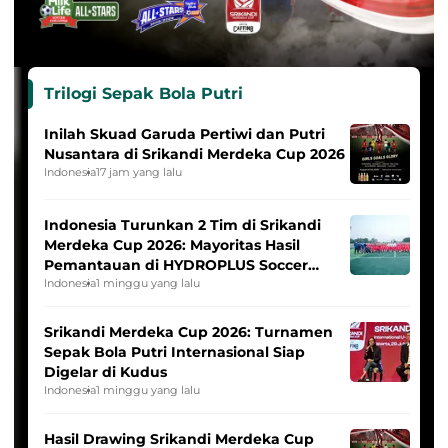
Trilogi Sepak Bola Putri
Inilah Skuad Garuda Pertiwi dan Putri
Nusantara di Srikandi Merdeka Cup 2026
Indonesia
17 jam yang lalu
Indonesia Turunkan 2 Tim di Srikandi
Merdeka Cup 2026: Mayoritas Hasil
Pemantauan di HYDROPLUS Soccer
League
Indonesia
1 minggu yang lalu
Srikandi Merdeka Cup 2026: Turnamen
Sepak Bola Putri Internasional Siap
Digelar di Kudus
Indonesia
1 minggu yang lalu
Hasil Drawing Srikandi Merdeka Cup