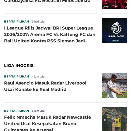
Garudayaksa FC Besutan Milos Joksic
BERITA PILIHAN
1 hari lalu
I.League Rilis Jadwal BRI Super League
2026/2027: Arema FC Vs Kalteng FC dan
Bali United Kontra PSS Sleman Jadi
Pembuka pada 4 September
LIGA INGGRIS
BERITA PILIHAN
4 jam lalu
Raul Asencio Masuk Radar Liverpool
Usai Konate ke Real Madrid
BERITA PILIHAN
6 jam lalu
Felix Nmecha Masuk Radar Newcastle
United Usai Kesepakatan Bruno
Guimaraes ke Arsenal