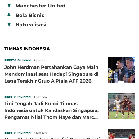
#
Manchester United
#
Bola Bisnis
#
Naturalisasi
TIMNAS INDONESIA
BERITA PILIHAN
6 jam lalu
John Herdman Pertahankan Gaya Main
Mendominasi saat Hadapi Singapura di
Laga Terakhir Grup A Piala AFF 2026
BERITA PILIHAN
6 jam lalu
Lini Tengah Jadi Kunci Timnas
Indonesia untuk Kandaskan Singapura,
Pengamat Nilai Thom Haye dan Marc
Klok Sebaiknya Tidak Tampil Bareng
BERITA PILIHAN
7 jam lalu