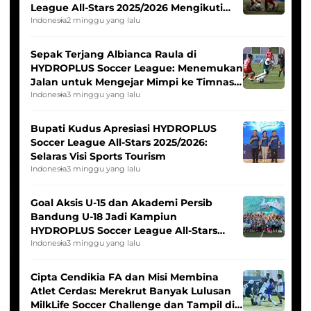
League All-Stars 2025/2026 Mengikuti
Seleksi Timnas Indonesia Putri
Indonesia
2 minggu yang lalu
Sepak Terjang Albianca Raula di
HYDROPLUS Soccer League: Menemukan
Jalan untuk Mengejar Mimpi ke Timnas
Indonesia Putri
Indonesia
3 minggu yang lalu
Bupati Kudus Apresiasi HYDROPLUS
Soccer League All-Stars 2025/2026:
Selaras Visi Sports Tourism
Indonesia
3 minggu yang lalu
Goal Aksis U-15 dan Akademi Persib
Bandung U-18 Jadi Kampiun
HYDROPLUS Soccer League All-Stars
2025/2026
Indonesia
3 minggu yang lalu
Cipta Cendikia FA dan Misi Membina
Atlet Cerdas: Merekrut Banyak Lulusan
MilkLife Soccer Challenge dan Tampil di