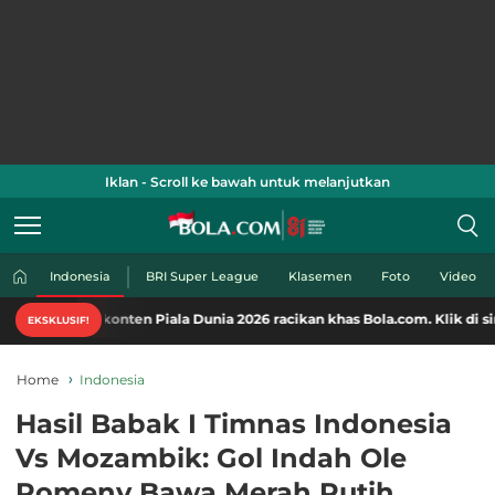
Iklan - Scroll ke bawah untuk melanjutkan
Indonesia
BRI Super League
Klasemen
Foto
Video
konten Piala Dunia 2026 racikan khas Bola.com. Klik di sini!
EKSKLUSIF!
Home
Indonesia
Hasil Babak I Timnas Indonesia
Vs Mozambik: Gol Indah Ole
Romeny Bawa Merah Putih