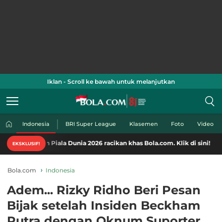
Iklan - Scroll ke bawah untuk melanjutkan
Indonesia
BRI Super League
Klasemen
Foto
Video
en Piala Dunia 2026 racikan khas Bola.com. Klik di sini!
EKSKLUSIF!
Bola.com
Indonesia
Adem... Rizky Ridho Beri Pesan
Bijak setelah Insiden Beckham
Putra dengan Oknum Suporter