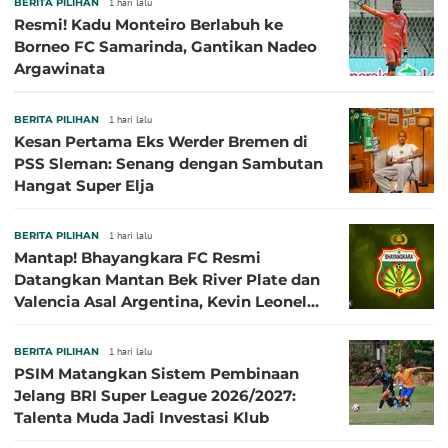
BERITA PILIHAN
1 hari lalu
Resmi! Kadu Monteiro Berlabuh ke
Borneo FC Samarinda, Gantikan Nadeo
Argawinata
BERITA PILIHAN
1 hari lalu
Kesan Pertama Eks Werder Bremen di
PSS Sleman: Senang dengan Sambutan
Hangat Super Elja
BERITA PILIHAN
1 hari lalu
Mantap! Bhayangkara FC Resmi
Datangkan Mantan Bek River Plate dan
Valencia Asal Argentina, Kevin Leonel
Sibille
BERITA PILIHAN
1 hari lalu
PSIM Matangkan Sistem Pembinaan
Jelang BRI Super League 2026/2027:
Talenta Muda Jadi Investasi Klub