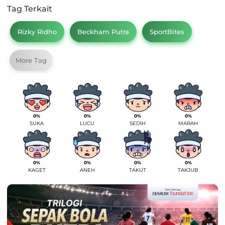
Tag Terkait
Rizky Ridho
Beckham Putra
SportBites
More Tag
0%
0%
0%
0%
SUKA
LUCU
SEDIH
MARAH
0%
0%
0%
0%
KAGET
ANEH
TAKUT
TAKJUB