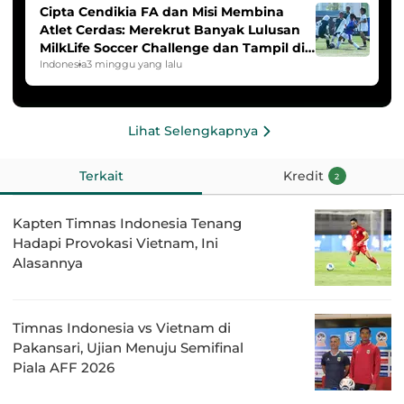
Cipta Cendikia FA dan Misi Membina
Atlet Cerdas: Merekrut Banyak Lulusan
MilkLife Soccer Challenge dan Tampil di
HYDROPLUS Soccer League
Indonesia
3 minggu yang lalu
Lihat Selengkapnya
Terkait
Kredit
2
Kapten Timnas Indonesia Tenang
Hadapi Provokasi Vietnam, Ini
Alasannya
Timnas Indonesia vs Vietnam di
Pakansari, Ujian Menuju Semifinal
Piala AFF 2026