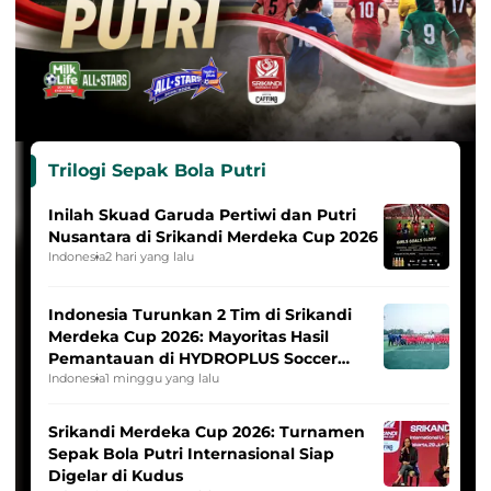
Trilogi Sepak Bola Putri
Inilah Skuad Garuda Pertiwi dan Putri
Nusantara di Srikandi Merdeka Cup 2026
Indonesia
2 hari yang lalu
Indonesia Turunkan 2 Tim di Srikandi
Merdeka Cup 2026: Mayoritas Hasil
Pemantauan di HYDROPLUS Soccer
League
Indonesia
1 minggu yang lalu
Srikandi Merdeka Cup 2026: Turnamen
Sepak Bola Putri Internasional Siap
Digelar di Kudus