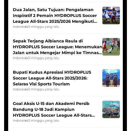
Dua Jalan, Satu Tujuan: Pengalaman
Inspiratif 2 Pemain HYDROPLUS Soccer
League All-Stars 2025/2026 Mengikuti
Seleksi Timnas Indonesia Putri
Indonesia
3 minggu yang lalu
Sepak Terjang Albianca Raula di
HYDROPLUS Soccer League: Menemukan
Jalan untuk Mengejar Mimpi ke Timnas
Indonesia Putri
Indonesia
3 minggu yang lalu
Bupati Kudus Apresiasi HYDROPLUS
Soccer League All-Stars 2025/2026:
Selaras Visi Sports Tourism
Indonesia
3 minggu yang lalu
Goal Aksis U-15 dan Akademi Persib
Bandung U-18 Jadi Kampiun
HYDROPLUS Soccer League All-Stars
2025/2026
Indonesia
3 minggu yang lalu