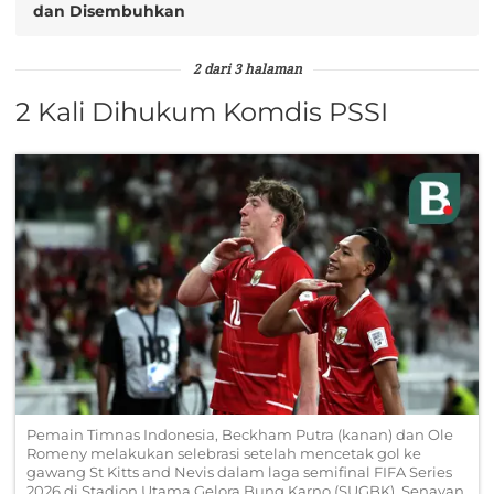
dan Disembuhkan
2 dari 3 halaman
2 Kali Dihukum Komdis PSSI
Pemain Timnas Indonesia, Beckham Putra (kanan) dan Ole
Romeny melakukan selebrasi setelah mencetak gol ke
gawang St Kitts and Nevis dalam laga semifinal FIFA Series
2026 di Stadion Utama Gelora Bung Karno (SUGBK), Senayan,