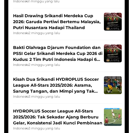
Indonesia
1 minggu yang lalu
Hasil Drawing Srikandi Merdeka Cup
2026: Garuda Pertiwi Bertemu Malaysia,
Putri Nusantara Hadapi Thailand
Indonesia
2 minggu yang lalu
Bakti Olahraga Djarum Foundation dan
PSSI Gelar Srikandi Merdeka Cup 2026 di
Kudus: 2 Tim Putri Indonesia Hadapi 6
Tim Asia
Indonesia
2 minggu yang lalu
Kisah Dua Srikandi HYDROPLUS Soccer
League All-Stars 2025/2026: Asrama,
Sarung Tangan, dan Mimpi yang Tak
Pernah Padam
Indonesia
3 minggu yang lalu
HYDROPLUS Soccer League All-Stars
2025/2026: Tak Sekadar Ajang Berburu
Gelar, Konsistensi Jadi Kunci Pembinaan
Indonesia
3 minggu yang lalu