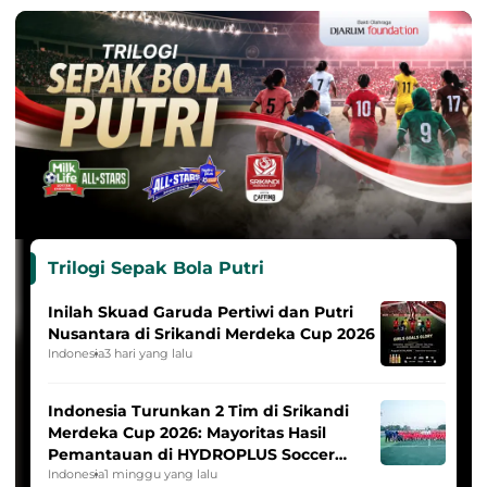
Trilogi Sepak Bola Putri
Inilah Skuad Garuda Pertiwi dan Putri
Nusantara di Srikandi Merdeka Cup 2026
Indonesia
3 hari yang lalu
Indonesia Turunkan 2 Tim di Srikandi
Merdeka Cup 2026: Mayoritas Hasil
Pemantauan di HYDROPLUS Soccer
League
Indonesia
1 minggu yang lalu