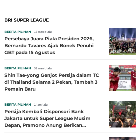
BRI SUPER LEAGUE
BERITA PILIHAN
16 menit lalu
Persebaya Juara Piala Presiden 2026,
Bernardo Tavares Ajak Bonek Penuhi
GBT pada 15 Agustus
BERITA PILIHAN
31 menit lalu
Shin Tae-yong Genjot Persija dalam TC
di Thailand Selama 2 Pekan, Tambah 3
Pemain Baru
BERITA PILIHAN
1 jam lalu
Persija Kembali Disponsori Bank
Jakarta untuk Super League Musim
Depan, Pramono Anung Berikan
Penjelasan terkait Dukungan BUMD