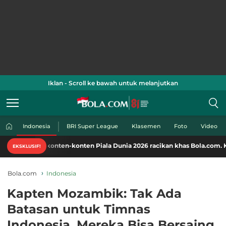
Iklan - Scroll ke bawah untuk melanjutkan
Indonesia
BRI Super League
Klasemen
Foto
Video
konten-konten Piala Dunia 2026 racikan khas Bola.com. Klik di sini!
EKSKLUSIF!
Bola.com
Indonesia
Kapten Mozambik: Tak Ada
Batasan untuk Timnas
Indonesia, Mereka Bisa Bersaing