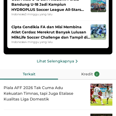
Bandung U-18 Jadi Kampiun
HYDROPLUS Soccer League All-Stars
2025/2026
Indonesia
3 minggu yang lalu
Cipta Cendikia FA dan Misi Membina
Atlet Cerdas: Merekrut Banyak Lulusan
MilkLife Soccer Challenge dan Tampil di
HYDROPLUS Soccer League
Indonesia
4 minggu yang lalu
Lihat Selengkapnya
Terkait
Kredit
2
Piala AFF 2026 Tak Cuma Adu
Kekuatan Timnas, tapi Juga Etalase
Kualitas Liga Domestik