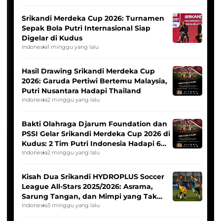
Srikandi Merdeka Cup 2026: Turnamen
Sepak Bola Putri Internasional Siap
Digelar di Kudus
Indonesia
1 minggu yang lalu
Hasil Drawing Srikandi Merdeka Cup
2026: Garuda Pertiwi Bertemu Malaysia,
Putri Nusantara Hadapi Thailand
Indonesia
2 minggu yang lalu
Bakti Olahraga Djarum Foundation dan
PSSI Gelar Srikandi Merdeka Cup 2026 di
Kudus: 2 Tim Putri Indonesia Hadapi 6
Tim Asia
Indonesia
2 minggu yang lalu
Kisah Dua Srikandi HYDROPLUS Soccer
League All-Stars 2025/2026: Asrama,
Sarung Tangan, dan Mimpi yang Tak
Pernah Padam
Indonesia
3 minggu yang lalu