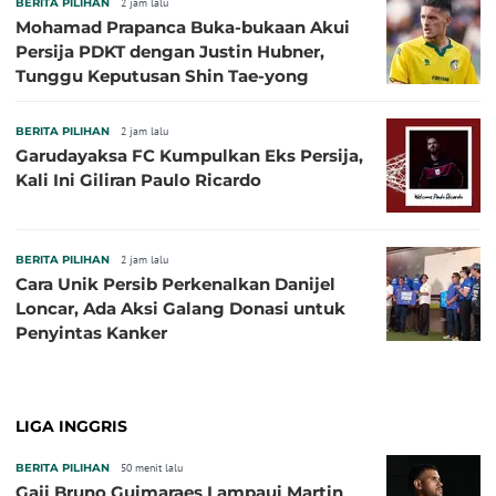
BERITA PILIHAN
2 jam lalu
Mohamad Prapanca Buka-bukaan Akui
Persija PDKT dengan Justin Hubner,
Tunggu Keputusan Shin Tae-yong
BERITA PILIHAN
2 jam lalu
Garudayaksa FC Kumpulkan Eks Persija,
Kali Ini Giliran Paulo Ricardo
BERITA PILIHAN
2 jam lalu
Cara Unik Persib Perkenalkan Danijel
Loncar, Ada Aksi Galang Donasi untuk
Penyintas Kanker
LIGA INGGRIS
BERITA PILIHAN
50 menit lalu
Gaji Bruno Guimaraes Lampaui Martin