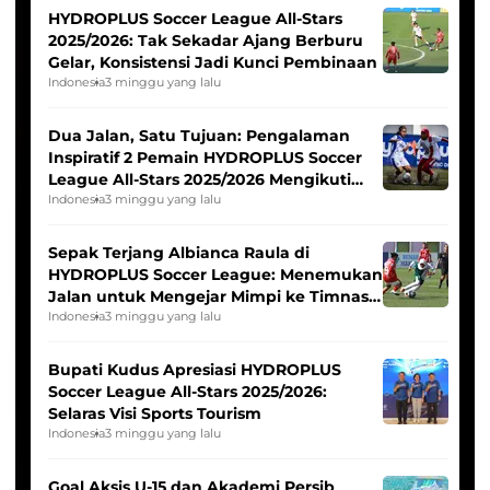
HYDROPLUS Soccer League All-Stars
2025/2026: Tak Sekadar Ajang Berburu
Gelar, Konsistensi Jadi Kunci Pembinaan
Indonesia
3 minggu yang lalu
Dua Jalan, Satu Tujuan: Pengalaman
Inspiratif 2 Pemain HYDROPLUS Soccer
League All-Stars 2025/2026 Mengikuti
Seleksi Timnas Indonesia Putri
Indonesia
3 minggu yang lalu
Sepak Terjang Albianca Raula di
HYDROPLUS Soccer League: Menemukan
Jalan untuk Mengejar Mimpi ke Timnas
Indonesia Putri
Indonesia
3 minggu yang lalu
Bupati Kudus Apresiasi HYDROPLUS
Soccer League All-Stars 2025/2026:
Selaras Visi Sports Tourism
Indonesia
3 minggu yang lalu
Goal Aksis U-15 dan Akademi Persib