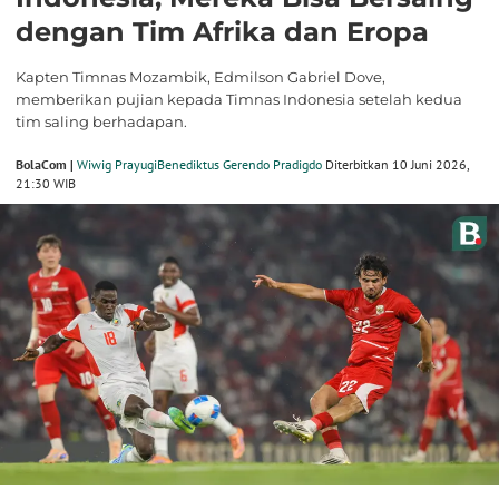
dengan Tim Afrika dan Eropa
Kapten Timnas Mozambik, Edmilson Gabriel Dove,
memberikan pujian kepada Timnas Indonesia setelah kedua
tim saling berhadapan.
BolaCom |
Wiwig Prayugi
Benediktus Gerendo Pradigdo
Diterbitkan 10 Juni 2026,
21:30 WIB