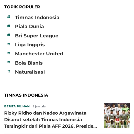
TOPIK POPULER
#
Timnas Indonesia
#
Piala Dunia
#
Bri Super League
#
Liga Inggris
#
Manchester United
#
Bola Bisnis
#
Naturalisasi
TIMNAS INDONESIA
BERITA PILIHAN
1 jam lalu
Rizky Ridho dan Nadeo Argawinata
Disorot setelah Timnas Indonesia
Tersingkir dari Piala AFF 2026, Presiden
Persija Pasang Badan