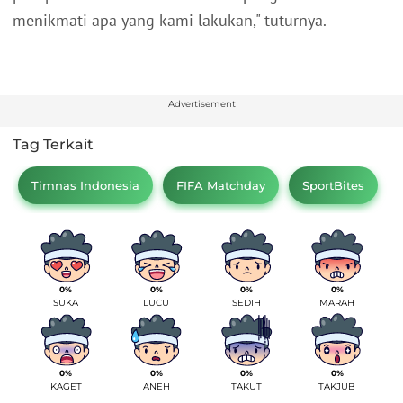
menikmati apa yang kami lakukan," tuturnya.
Advertisement
Tag Terkait
Timnas Indonesia
FIFA Matchday
SportBites
0%
0%
0%
0%
SUKA
LUCU
SEDIH
MARAH
0%
0%
0%
0%
KAGET
ANEH
TAKUT
TAKJUB