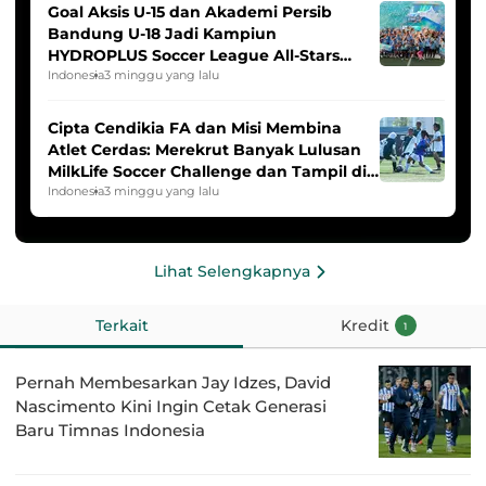
Goal Aksis U-15 dan Akademi Persib
Bandung U-18 Jadi Kampiun
HYDROPLUS Soccer League All-Stars
2025/2026
Indonesia
3 minggu yang lalu
Cipta Cendikia FA dan Misi Membina
Atlet Cerdas: Merekrut Banyak Lulusan
MilkLife Soccer Challenge dan Tampil di
HYDROPLUS Soccer League
Indonesia
3 minggu yang lalu
Lihat Selengkapnya
Terkait
Kredit
1
Pernah Membesarkan Jay Idzes, David
Nascimento Kini Ingin Cetak Generasi
Baru Timnas Indonesia