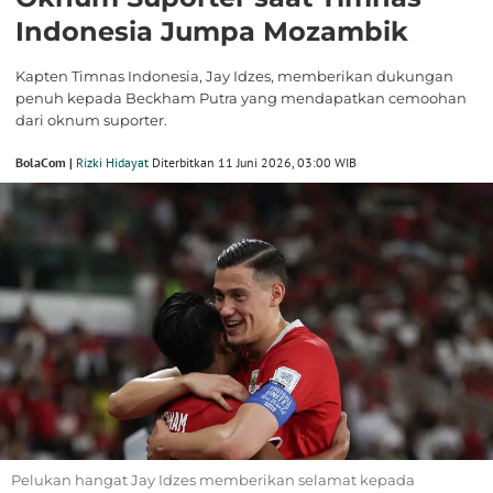
Indonesia Jumpa Mozambik
Kapten Timnas Indonesia, Jay Idzes, memberikan dukungan
penuh kepada Beckham Putra yang mendapatkan cemoohan
dari oknum suporter.
BolaCom |
Rizki Hidayat
Diterbitkan 11 Juni 2026, 03:00 WIB
Pelukan hangat Jay Idzes memberikan selamat kepada