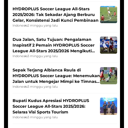
HYDROPLUS Soccer League All-Stars
2025/2026: Tak Sekadar Ajang Berburu
Gelar, Konsistensi Jadi Kunci Pembinaan
Indonesia
2 minggu yang lalu
Dua Jalan, Satu Tujuan: Pengalaman
Inspiratif 2 Pemain HYDROPLUS Soccer
League All-Stars 2025/2026 Mengikuti
Seleksi Timnas Indonesia Putri
Indonesia
3 minggu yang lalu
Sepak Terjang Albianca Raula di
HYDROPLUS Soccer League: Menemukan
Jalan untuk Mengejar Mimpi ke Timnas
Indonesia Putri
Indonesia
3 minggu yang lalu
Bupati Kudus Apresiasi HYDROPLUS
Soccer League All-Stars 2025/2026:
Selaras Visi Sports Tourism
Indonesia
3 minggu yang lalu