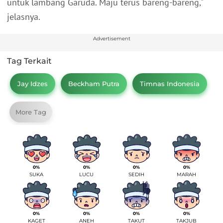
untuk lambang Garuda. Maju terus bareng-bareng,"
jelasnya.
Advertisement
Tag Terkait
Jay Idzes
Beckham Putra
Timnas Indonesia
More Tag
0%
0%
0%
0%
SUKA
LUCU
SEDIH
MARAH
0%
0%
0%
0%
KAGET
ANEH
TAKUT
TAKJUB