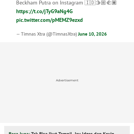
Beckham Putra on Instagram 🇮🇩🫱🏼‍🫲🏽
https://t.co/jTyG9aNg4G
pic.twitter.com/pMEMZ9ezxd
— Timnas Xtra (@TimnasXtra)
June 10, 2026
Advertisement
Baca Juga:
Tak Bisa Ikut Tampil, Jay Idzes dan Kevin