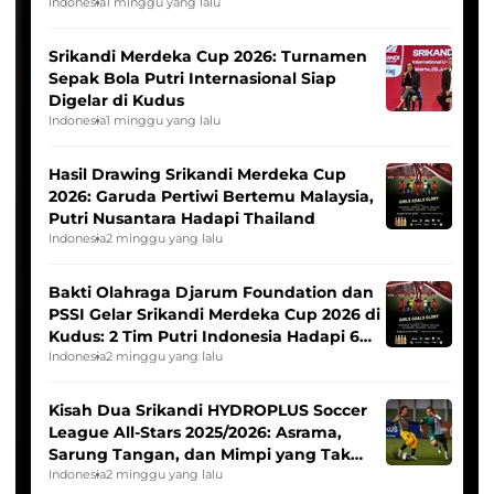
League
Indonesia
1 minggu yang lalu
Srikandi Merdeka Cup 2026: Turnamen
Sepak Bola Putri Internasional Siap
Digelar di Kudus
Indonesia
1 minggu yang lalu
Hasil Drawing Srikandi Merdeka Cup
2026: Garuda Pertiwi Bertemu Malaysia,
Putri Nusantara Hadapi Thailand
Indonesia
2 minggu yang lalu
Bakti Olahraga Djarum Foundation dan
PSSI Gelar Srikandi Merdeka Cup 2026 di
Kudus: 2 Tim Putri Indonesia Hadapi 6
Tim Asia
Indonesia
2 minggu yang lalu
Kisah Dua Srikandi HYDROPLUS Soccer
League All-Stars 2025/2026: Asrama,
Sarung Tangan, dan Mimpi yang Tak
Pernah Padam
Indonesia
2 minggu yang lalu