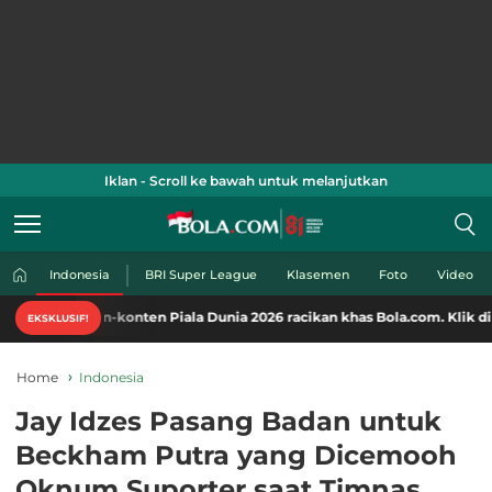
Iklan - Scroll ke bawah untuk melanjutkan
Indonesia
BRI Super League
Klasemen
Foto
Video
n-konten Piala Dunia 2026 racikan khas Bola.com. Klik di sini!
EKSKLUSIF!
Home
Indonesia
Jay Idzes Pasang Badan untuk
Beckham Putra yang Dicemooh
Oknum Suporter saat Timnas