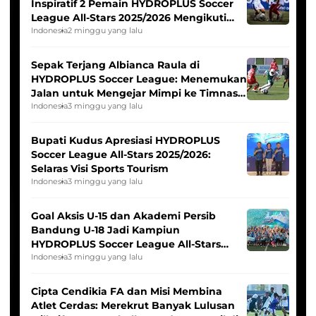
Inspiratif 2 Pemain HYDROPLUS Soccer
League All-Stars 2025/2026 Mengikuti
Seleksi Timnas Indonesia Putri
Indonesia
2 minggu yang lalu
Sepak Terjang Albianca Raula di
HYDROPLUS Soccer League: Menemukan
Jalan untuk Mengejar Mimpi ke Timnas
Indonesia Putri
Indonesia
3 minggu yang lalu
Bupati Kudus Apresiasi HYDROPLUS
Soccer League All-Stars 2025/2026:
Selaras Visi Sports Tourism
Indonesia
3 minggu yang lalu
Goal Aksis U-15 dan Akademi Persib
Bandung U-18 Jadi Kampiun
HYDROPLUS Soccer League All-Stars
2025/2026
Indonesia
3 minggu yang lalu
Cipta Cendikia FA dan Misi Membina
Atlet Cerdas: Merekrut Banyak Lulusan