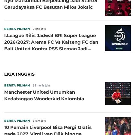
Ryo Matsumura Berpeluang Jadi Starter
Garudayaksa FC Besutan Milos Joksic
BERITA PILIHAN
2 hari lalu
I.League Rilis Jadwal BRI Super League
2026/2027: Arema FC Vs Kalteng FC dan
Bali United Kontra PSS Sleman Jadi
Pembuka pada 4 September
LIGA INGGRIS
BERITA PILIHAN
18 menit lalu
Manchester United Umumkan
Kedatangan Wonderkid Kolombia
BERITA PILIHAN
1 jam lalu
10 Pemain Liverpool Bisa Pergi Gratis
pada 2027, Virgil van Dijk hingga