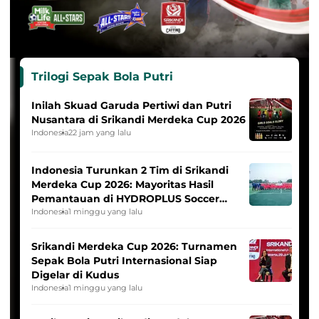
Trilogi Sepak Bola Putri
Inilah Skuad Garuda Pertiwi dan Putri
Nusantara di Srikandi Merdeka Cup 2026
Indonesia
22 jam yang lalu
Indonesia Turunkan 2 Tim di Srikandi
Merdeka Cup 2026: Mayoritas Hasil
Pemantauan di HYDROPLUS Soccer
League
Indonesia
1 minggu yang lalu
Srikandi Merdeka Cup 2026: Turnamen
Sepak Bola Putri Internasional Siap
Digelar di Kudus
Indonesia
1 minggu yang lalu