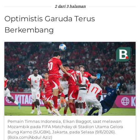
2 dari 3 halaman
Optimistis Garuda Terus
Berkembang
Pemain Timnas Indonesia, Elkan Baggot, saat melawan
Mozambik pada FIFA Matchday di Stadion Utama Gelora
Bung Karno (SUGBK), Jakarta, pada Selasa (9/6/2026).
(Bola.com/Abdul Aziz)