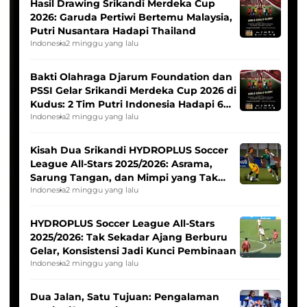
Hasil Drawing Srikandi Merdeka Cup
2026: Garuda Pertiwi Bertemu Malaysia,
Putri Nusantara Hadapi Thailand
Indonesia
2 minggu yang lalu
Bakti Olahraga Djarum Foundation dan
PSSI Gelar Srikandi Merdeka Cup 2026 di
Kudus: 2 Tim Putri Indonesia Hadapi 6
Tim Asia
Indonesia
2 minggu yang lalu
Kisah Dua Srikandi HYDROPLUS Soccer
League All-Stars 2025/2026: Asrama,
Sarung Tangan, dan Mimpi yang Tak
Pernah Padam
Indonesia
2 minggu yang lalu
HYDROPLUS Soccer League All-Stars
2025/2026: Tak Sekadar Ajang Berburu
Gelar, Konsistensi Jadi Kunci Pembinaan
Indonesia
2 minggu yang lalu
Dua Jalan, Satu Tujuan: Pengalaman