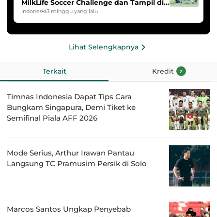
MilkLife Soccer Challenge dan Tampil di
HYDROPLUS Soccer League
Indonesia
3 minggu yang lalu
Lihat Selengkapnya
Terkait
Kredit
2
Timnas Indonesia Dapat Tips Cara
Bungkam Singapura, Demi Tiket ke
Semifinal Piala AFF 2026
Mode Serius, Arthur Irawan Pantau
Langsung TC Pramusim Persik di Solo
Marcos Santos Ungkap Penyebab