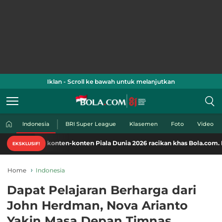
Iklan - Scroll ke bawah untuk melanjutkan
Indonesia
BRI Super League
Klasemen
Foto
Video
 konten-konten Piala Dunia 2026 racikan khas Bola.com. Klik di sini!
EKSKLUSIF!
Home
Indonesia
Dapat Pelajaran Berharga dari
John Herdman, Nova Arianto
Yakin Masa Depan Timnas