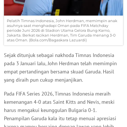
Pelatih Timnas Indonesia, John Herdman, memimpin anak
asuhnya saat menghadapi Oman pada FIFA Matchday
periode Juni 2026 di Stadion Utama Gelora Bung Karno,
Jakarta. Berkat racikan Herdman, Tim Garuda menang 3-0
atas Oman. (Bola.com/Bagaskara Lazuardi)
Sejak ditunjuk sebagai nakhoda Timnas Indonesia
pada 3 Januari lalu, John Herdman telah memimpin
empat pertandingan bersama skuad Garuda. Hasil
yang diraih pun cukup menjanjikan.
Pada FIFA Series 2026, Timnas Indonesia meraih
kemenangan 4-0 atas Saint Kitts and Nevis, meski
harus mengakui keunggulan Bulgaria 0-1.
Penampilan Garuda kala itu tetap menuai apresiasi
karena mampu bersaing dengan lawan yang lebih