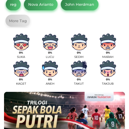
reg
Nova Arianto
John Herdman
More Tag
0%
0%
0%
0%
SUKA
LUCU
SEDIH
MARAH
0%
0%
0%
0%
KAGET
ANEH
TAKUT
TAKJUB